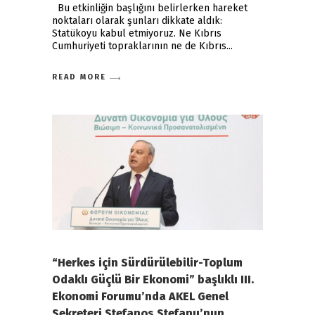
Bu etkinliğin başlığını belirlerken hareket
noktaları olarak şunları dikkate aldık:
Statükoyu kabul etmiyoruz. Ne Kıbrıs
Cumhuriyeti topraklarının ne de Kıbrıs
READ MORE
“Herkes için Sürdürülebilir-Toplum
Odaklı Güçlü Bir Ekonomi” başlıklı III.
Ekonomi Forumu’nda AKEL Genel
Sekreteri Stefanos Stefanu’nun