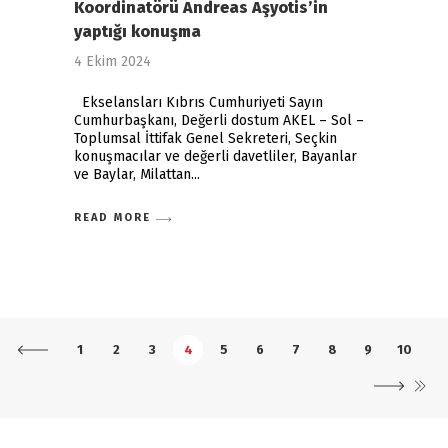
Koordinatörü Andreas Aşyotis’in
yaptığı konuşma
4 Ekim 2024
Ekselansları Kıbrıs Cumhuriyeti Sayın
Cumhurbaşkanı, Değerli dostum AKEL – Sol –
Toplumsal İttifak Genel Sekreteri, Seçkin
konuşmacılar ve değerli davetliler, Bayanlar
ve Baylar, Milattan
READ MORE
1
2
3
4
5
6
7
8
9
10