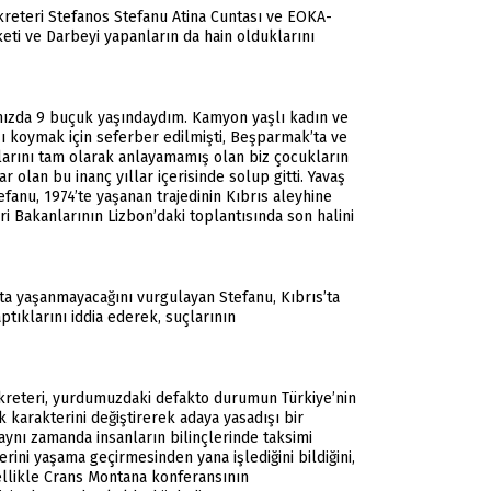
kreteri Stefanos Stefanu Atina Cuntası ve EOKA-
keti ve Darbeyi yapanların da hain olduklarını
mızda 9 buçuk yaşındaydım. Kamyon yaşlı kadın ve
şı koymak için seferber edilmişti, Beşparmak’ta ve
çlarını tam olarak anlayamamış olan biz çocukların
 olan bu inanç yıllar içerisinde solup gitti. Yavaş
anu, 1974’te yaşanan trajedinin Kıbrıs aleyhine
i Bakanlarının Lizbon’daki toplantısında son halini
’ta yaşanmayacağını vurgulayan Stefanu, Kıbrıs’ta
ptıklarını iddia ederek, suçlarının
ekreteri, yurdumuzdaki defakto durumun Türkiye’nin
 karakterini değiştirerek adaya yasadışı bir
ynı zamanda insanların bilinçlerinde taksimi
lerini yaşama geçirmesinden yana işlediğini bildiğini,
ellikle Crans Montana konferansının