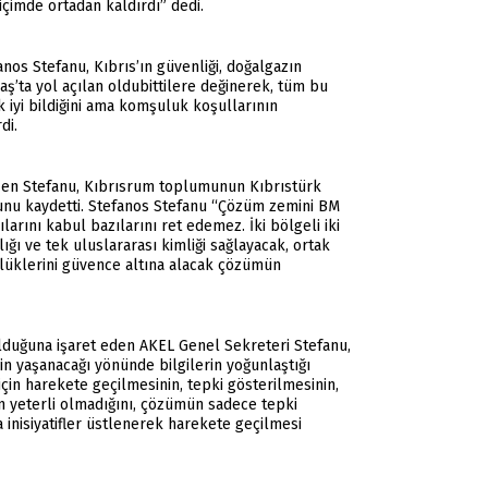
içimde ortadan kaldırdı” dedi.
os Stefanu, Kıbrıs’ın güvenliği, doğalgazın
aş’ta yol açılan oldubittilere değinerek, tüm bu
 iyi bildiğini ama komşuluk koşullarının
di.
izen Stefanu, Kıbrısrum toplumunun Kıbrıstürk
unu kaydetti. Stefanos Stefanu “Çözüm zemini BM
larını kabul bazılarını ret edemez. İki bölgeli iki
ğı ve tek uluslararası kimliği sağlayacak, ortak
rlüklerini güvence altına alacak çözümün
lduğuna işaret eden AKEL Genel Sekreteri Stefanu,
in yaşanacağı yönünde bilgilerin yoğunlaştığı
için harekete geçilmesinin, tepki gösterilmesinin,
n yeterli olmadığını, çözümün sadece tepki
inisiyatifler üstlenerek harekete geçilmesi