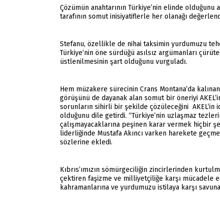
Çözümün anahtarının Türkiye’nin elinde olduğunu a
tarafının somut inisiyatiflerle her olanağı değerle
Stefanu, özellikle de nihai taksimin yurdumuzu tehd
Türkiye’nin öne sürdüğü asılsız argümanları çürüte
üstlenilmesinin şart olduğunu vurguladı.
Hem müzakere sürecinin Crans Montana’da kalınan 
görüşünü de dayanak alan somut bir öneriyi AKEL’i
sorunların sihirli bir şekilde çözüleceğini AKEL’
olduğunu dile getirdi. “Türkiye’nin uzlaşmaz tez
çalışmayacaklarına peşinen karar vermek hiçbir ş
liderliğinde Mustafa Akıncı varken harekete geçmey
sözlerine ekledi.
Kıbrıs’ımızın sömürgeciliğin zincirlerinden kurtul
çektiren faşizme ve milliyetçiliğe karşı mücadele 
kahramanlarına ve yurdumuzu istilaya karşı savuna