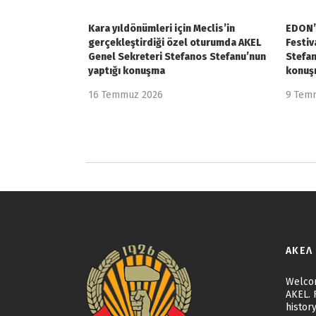
Kara yıldönümleri için Meclis’in
EDON’u
gerçekleştirdiği özel oturumda AKEL
Festiv
Genel Sekreteri Stefanos Stefanu’nun
Stefan
yaptığı konuşma
konuş
16 Temmuz 2026
9 Tem
ΑΚΕΛ
Welcom
AKEL. F
history