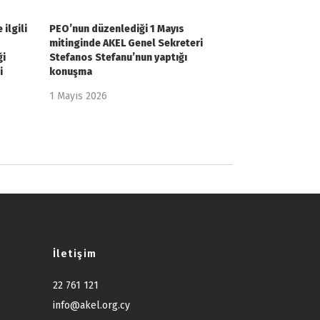
ilgili
PEO’nun düzenlediği 1 Mayıs
mitinginde AKEL Genel Sekreteri
ği
Stefanos Stefanu’nun yaptığı
i
konuşma
1 Mayıs 2026
İletişim
22 761 121
info@akel.org.cy