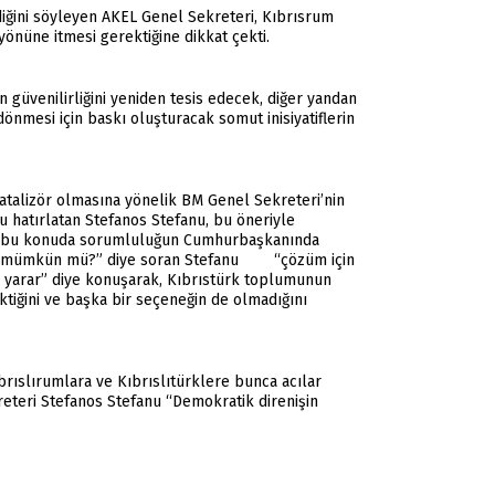
iğini söyleyen AKEL Genel Sekreteri, Kıbrısrum
yönüne itmesi gerektiğine dikkat çekti.
 güvenilirliğini yeniden tesis edecek, diğer yandan
nmesi için baskı oluşturacak somut inisiyatiflerin
talizör olmasına yönelik BM Genel Sekreteri’nin
 hatırlatan Stefanos Stefanu, bu öneriyle
u ve bu konuda sorumluluğun Cumhurbaşkanında
çözüm mümkün mü?” diye soran Stefanu “çözüm için
 yarar” diye konuşarak, Kıbrıstürk toplumunun
ktiğini ve başka bir seçeneğin de olmadığını
brıslırumlara ve Kıbrıslıtürklere bunca acılar
reteri Stefanos Stefanu “Demokratik direnişin