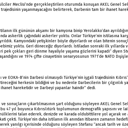
silciler Meclisi’nde gerçekleştirilen oturumda konuşan AKEL Genel Se
s trajedisinin yaşanmayacağını belirterek, Darbenin tam bir ihanet hare
tilanın ilk gününün akşamı bir kamyona binip Yerolakko’dan ayrıldığı
da askerlik çağındaki askerler yoktu. Onlar Türkiye’nin istilasına kar
ayrıldık. Kamyondaki yetişkinler böyle diyorlardı ve olan bitenin sonu
miz yoktu. Geri döneceğiz diyorlardı. İstiladan sonraki ilk yıllarda var
 pek çokları geri dönme hayaliyle yaşama gözlerini kapadı” diyen Stef
şandığını ve 1974 çifte cinayetinin senaryosunun 1971’de NATO Dışişler
 ve EOKA-B’nin Darbesi olmasıydı Türkiye’nin işgali trajedisinin Kıbrıs
tireceğini herkesin bildiğini ve bu nedenle Darbecilerin bir çılgınlık ya
ihanet hareketidir ve Darbeyi yapanlar haindir” dedi.
n ve sonuçların çıkartılmasının şart olduğunu söyleyen AKEL Genel S
e bu 47 yıl boyunca Kıbrıslıtürk toplumunun demografik yapısını ve laik
klerini talan ederek, denizde ve karada oldubittilere yol açarak ve a
kati çekti. Türkiye’nin daha istilanın ilk anından itibaren zamanın hedef
nerek yanılgı içerisinde olduğunu söyleyen Stefanu “ancak tarih ve öz