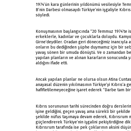
1974’ün kara günlerinin yıldönümü vesilesiyle Tem
B’nin Darbesi olmasaydı Türkiye’nin işgaliyle Kıbrı
söyledi.
Konuşmasının başlangıcında “20 Temmuz 1974’te is
erkeklerle, kadınlar ve çocuklarla doluydu. Kamyon
Girne’deydiler. Oradan geri döneceğimiz inancıyla 
onların bu dediğinden şüphe duymamız için bir sebebi
yavaş sönen bir umuda dönüştü. Ve o zamandan beri
yapılan planların ve alınan kararların sonucunda ya
aldığını ifade etti.
Ancak yapılan planlar ne olursa olsun Atina Cuntası
anayasal düzenin yıkılmasının Türkiye’yi Kıbrıs’a ge
hafifletilemeyeceğine işaret ederek “Darbe tam bir 
Kıbrıs sorununun tarihi sürecinden doğru dersleri
işine geldiğini, geçen yavaş ama sürekli bir şekild
şekilde nüfus taşımaya devam ederek, Kıbrısrum mül
güçlendirerek Türkiye’nin işgalini pekiştirdiğine dik
Kıbrısrum tarafında ise pek çoklarının aksini düşü