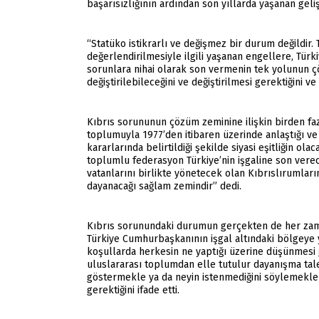
başarısızlığının ardından son yıllarda yaşanan gel
“Statüko istikrarlı ve değişmez bir durum değildir
değerlendirilmesiyle ilgili yaşanan engellere, Türk
sorunlara nihai olarak son vermenin tek yolunun çö
değiştirilebileceğini ve değiştirilmesi gerektiğini
Kıbrıs sorununun çözüm zeminine ilişkin birden f
toplumuyla 1977’den itibaren üzerinde anlaştığı 
kararlarında belirtildiği şekilde siyasi eşitliğin ol
toplumlu federasyon Türkiye’nin işgaline son verece
vatanlarını birlikte yönetecek olan Kıbrıslırumlar
dayanacağı sağlam zemindir” dedi.
Kıbrıs sorunundaki durumun gerçekten de her zaman
Türkiye Cumhurbaşkanının işgal altındaki bölgeye y
koşullarda herkesin ne yaptığı üzerine düşünmesi ge
uluslararası toplumdan elle tutulur dayanışma tal
göstermekle ya da neyin istenmediğini söylemekle g
gerektiğini ifade etti.