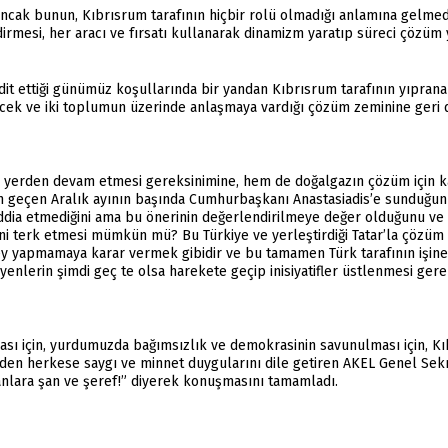
ncak bunun, Kıbrısrum tarafının hiçbir rolü olmadığı anlamına gelmed
ndirmesi, her aracı ve fırsatı kullanarak dinamizm yaratıp süreci çözüm 
it ettiği günümüz koşullarında bir yandan Kıbrısrum tarafının yıpranan
cek ve iki toplumun üzerinde anlaşmaya vardığı çözüm zeminine geri dö
yerden devam etmesi gereksinimine, hem de doğalgazın çözüm için ka
n geçen Aralık ayının başında Cumhurbaşkanı Anastasiadis’e sunduğunu
in iddia etmediğini ama bu önerinin değerlendirilmeye değer olduğun
lerini terk etmesi mümkün mü? Bu Türkiye ve yerleştirdiği Tatar’la 
ey yapmamaya karar vermek gibidir ve bu tamamen Türk tarafının işine
enlerin şimdi geç te olsa harekete geçip inisiyatifler üstlenmesi gere
ması için, yurdumuzda bağımsızlık ve demokrasinin savunulması için, Kı
eden herkese saygı ve minnet duygularını dile getiren AKEL Genel Sek
nlara şan ve şeref!” diyerek konuşmasını tamamladı.