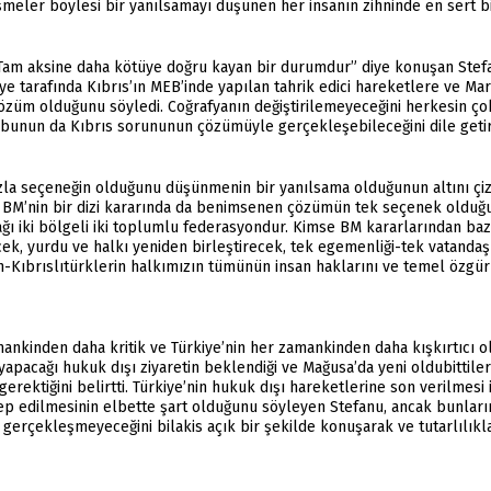
işmeler böylesi bir yanılsamayı düşünen her insanın zihninde en sert b
. Tam aksine daha kötüye doğru kayan bir durumdur” diye konuşan Stefan
iye tarafında Kıbrıs’ın MEB’inde yapılan tahrik edici hareketlere ve Mar
züm olduğunu söyledi. Coğrafyanın değiştirilemeyeceğini herkesin çok
 ve bunun da Kıbrıs sorununun çözümüyle gerçekleşebileceğini dile getir
azla seçeneğin olduğunu düşünmenin bir yanılsama olduğunun altını ç
ve BM’nin bir dizi kararında da benimsenen çözümün tek seçenek olduğ
acağı iki bölgeli iki toplumlu federasyondur. Kimse BM kararlarından bazı
k, yurdu ve halkı yeniden birleştirecek, tek egemenliği-tek vatandaşlı
ın-Kıbrıslıtürklerin halkımızın tümünün insan haklarını ve temel özgü
kinden daha kritik ve Türkiye’nin her zamankinden daha kışkırtıcı o
apacağı hukuk dışı ziyaretin beklendiği ve Mağusa’da yeni oldubittiler
rektiğini belirtti. Türkiye’nin hukuk dışı hareketlerine son verilmesi 
ep edilmesinin elbette şart olduğunu söyleyen Stefanu, ancak bunları
erçekleşmeyeceğini bilakis açık bir şekilde konuşarak ve tutarlılıkla 