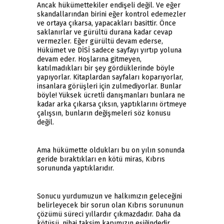
Ancak hükümettekiler endişeli değil. Ve eğer
skandallarından birini eğer kontrol edemezler
ve ortaya çıkarsa, yapacakları basittir. Önce
saklanırlar ve gürültü durana kadar cevap
vermezler. Eğer gürültü devam ederse,
Hükümet ve DİSİ sadece sayfayı yırtıp yoluna
devam eder. Hoşlarına gitmeyen,
katılmadıkları bir şey gördüklerinde böyle
yapıyorlar. Kitaplardan sayfaları koparıyorlar,
insanlara görüşleri için zulmediyorlar. Bunlar
böyle! Yüksek ücretli danışmanları bunlara ne
kadar arka çıkarsa çıksın, yaptıklarını örtmeye
çalışsın, bunların değişmeleri söz konusu
değil.
Ama hükümette oldukları bu on yılın sonunda
geride bıraktıkları en kötü miras, Kıbrıs
sorununda yaptıklarıdır.
Sonucu yurdumuzun ve halkımızın geleceğini
belirleyecek bir sorun olan Kıbrıs sorununun
çözümü süreci yıllardır çıkmazdadır. Daha da
kötüsü, nihai taksim kapımızın eşiğindedir.