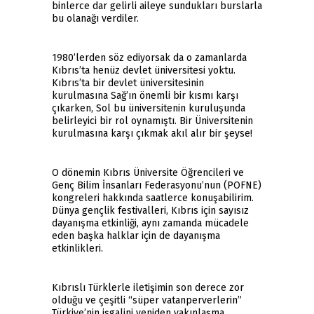
binlerce dar gelirli aileye sundukları burslarla
bu olanağı verdiler.
1980’lerden söz ediyorsak da o zamanlarda
Kıbrıs’ta henüz devlet üniversitesi yoktu.
Kıbrıs’ta bir devlet üniversitesinin
kurulmasına Sağ’ın önemli bir kısmı karşı
çıkarken, Sol bu üniversitenin kuruluşunda
belirleyici bir rol oynamıştı. Bir Üniversitenin
kurulmasına karşı çıkmak akıl alır bir şeyse!
O dönemin Kıbrıs Üniversite Öğrencileri ve
Genç Bilim İnsanları Federasyonu’nun (POFNE)
kongreleri hakkında saatlerce konuşabilirim.
Dünya gençlik festivalleri, Kıbrıs için sayısız
dayanışma etkinliği, aynı zamanda mücadele
eden başka halklar için de dayanışma
etkinlikleri.
Kıbrıslı Türklerle iletişimin son derece zor
olduğu ve çeşitli “süper vatanperverlerin”
Türkiye’nin işgalini yeniden yakınlaşma