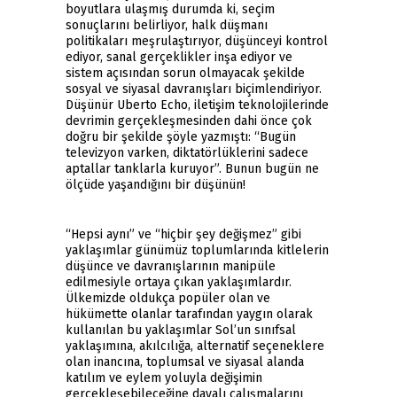
boyutlara ulaşmış durumda ki, seçim
sonuçlarını belirliyor, halk düşmanı
politikaları meşrulaştırıyor, düşünceyi kontrol
ediyor, sanal gerçeklikler inşa ediyor ve
sistem açısından sorun olmayacak şekilde
sosyal ve siyasal davranışları biçimlendiriyor.
Düşünür Uberto Echo, iletişim teknolojilerinde
devrimin gerçekleşmesinden dahi önce çok
doğru bir şekilde şöyle yazmıştı: “Bugün
televizyon varken, diktatörlüklerini sadece
aptallar tanklarla kuruyor”. Bunun bugün ne
ölçüde yaşandığını bir düşünün!
“Hepsi aynı” ve “hiçbir şey değişmez” gibi
yaklaşımlar günümüz toplumlarında kitlelerin
düşünce ve davranışlarının manipüle
edilmesiyle ortaya çıkan yaklaşımlardır.
Ülkemizde oldukça popüler olan ve
hükümette olanlar tarafından yaygın olarak
kullanılan bu yaklaşımlar Sol’un sınıfsal
yaklaşımına, akılcılığa, alternatif seçeneklere
olan inancına, toplumsal ve siyasal alanda
katılım ve eylem yoluyla değişimin
gerçekleşebileceğine dayalı çalışmalarını