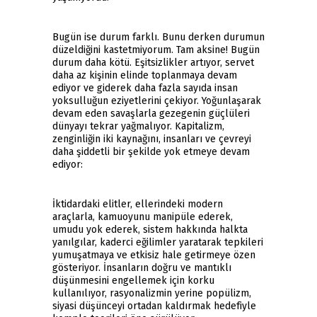
Bugün ise durum farklı. Bunu derken durumun
düzeldiğini kastetmiyorum. Tam aksine! Bugün
durum daha kötü. Eşitsizlikler artıyor, servet
daha az kişinin elinde toplanmaya devam
ediyor ve giderek daha fazla sayıda insan
yoksulluğun eziyetlerini çekiyor. Yoğunlaşarak
devam eden savaşlarla gezegenin güçlüleri
dünyayı tekrar yağmalıyor. Kapitalizm,
zenginliğin iki kaynağını, insanları ve çevreyi
daha şiddetli bir şekilde yok etmeye devam
ediyor:
İktidardaki elitler, ellerindeki modern
araçlarla, kamuoyunu manipüle ederek,
umudu yok ederek, sistem hakkında halkta
yanılgılar, kaderci eğilimler yaratarak tepkileri
yumuşatmaya ve etkisiz hale getirmeye özen
gösteriyor. İnsanların doğru ve mantıklı
düşünmesini engellemek için korku
kullanılıyor, rasyonalizmin yerine popülizm,
siyasi düşünceyi ortadan kaldırmak hedefiyle