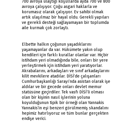
700 avroya ulaştığı koşullarda ayda 700 ve 800
avroya çalışıyor. Çoğu asgari haklarla ve
korumasız olarak çalışıyor. Ev sahibi olmak
artık ulaşılmaz bir hayal oldu. Gerekli yapıları
ve gerekli desteği sağlayamayan bir toplumda
aile kurmak çok zorlaştı.
Elbette halkın çoğunun yaşadıklarını
yaşamayanlar da var. Hükümete yakın olup
kendileri için farklı kurallar olanlar var. Hiçbir
istihdam yeri olmadığında bile, onları bir yere
yerleştirmek için istihdam yeri yaratıyorlar.
Akrabalarını, arkadaşları ve sınıf arkadaşlarını
kilit mevkilere atadılar. DİSİ’de çalışanları
Cumhurbaşkanlığı Sarayı’nda asistan olarak işe
aldılar ve bir gecede onları devlet memur
statüsüne geçirdiler. Tek vasfı DİSİ’li olması
olan bir kişinin nasıl işlerinin yoluna
koyulduğunun tipik bir örneği olan Yannakis
Yannakis’in eşi benzeri görülmemiş skandalını
hepimiz hatırlıyoruz ve tüm bunlar gerçekten
endişe verici.