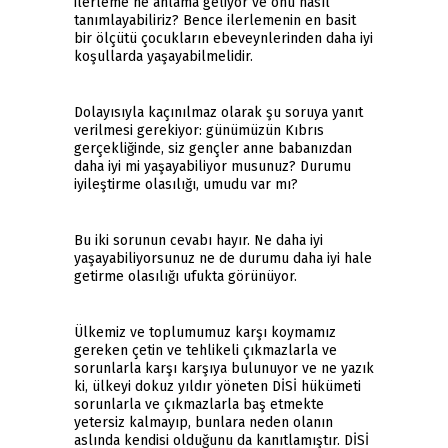
ilerleme ne anlama geliyor ve onu nasıl
tanımlayabiliriz? Bence ilerlemenin en basit
bir ölçütü çocukların ebeveynlerinden daha iyi
koşullarda yaşayabilmelidir.
Dolayısıyla kaçınılmaz olarak şu soruya yanıt
verilmesi gerekiyor: günümüzün Kıbrıs
gerçekliğinde, siz gençler anne babanızdan
daha iyi mi yaşayabiliyor musunuz? Durumu
iyileştirme olasılığı, umudu var mı?
Bu iki sorunun cevabı hayır. Ne daha iyi
yaşayabiliyorsunuz ne de durumu daha iyi hale
getirme olasılığı ufukta görünüyor.
Ülkemiz ve toplumumuz karşı koymamız
gereken çetin ve tehlikeli çıkmazlarla ve
sorunlarla karşı karşıya bulunuyor ve ne yazık
ki, ülkeyi dokuz yıldır yöneten DİSİ hükümeti
sorunlarla ve çıkmazlarla baş etmekte
yetersiz kalmayıp, bunlara neden olanın
aslında kendisi olduğunu da kanıtlamıştır. DİSİ