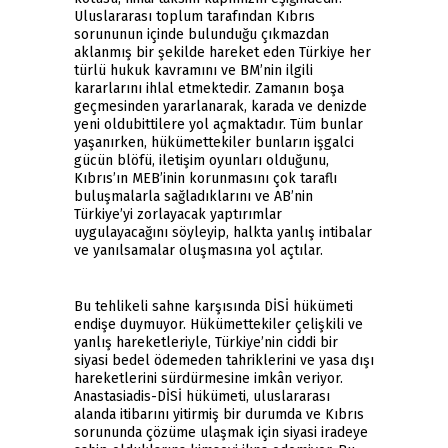
Uluslararası toplum tarafından Kıbrıs
sorununun içinde bulunduğu çıkmazdan
aklanmış bir şekilde hareket eden Türkiye her
türlü hukuk kavramını ve BM’nin ilgili
kararlarını ihlal etmektedir. Zamanın boşa
geçmesinden yararlanarak, karada ve denizde
yeni oldubittilere yol açmaktadır. Tüm bunlar
yaşanırken, hükümettekiler bunların işgalci
gücün blöfü, iletişim oyunları olduğunu,
Kıbrıs’ın MEB’inin korunmasını çok taraflı
buluşmalarla sağladıklarını ve AB’nin
Türkiye’yi zorlayacak yaptırımlar
uygulayacağını söyleyip, halkta yanlış intibalar
ve yanılsamalar oluşmasına yol açtılar.
Bu tehlikeli sahne karşısında DİSİ hükümeti
endişe duymuyor. Hükümettekiler çelişkili ve
yanlış hareketleriyle, Türkiye’nin ciddi bir
siyasi bedel ödemeden tahriklerini ve yasa dışı
hareketlerini sürdürmesine imkân veriyor.
Anastasiadis-DİSİ hükümeti, uluslararası
alanda itibarını yitirmiş bir durumda ve Kıbrıs
sorununda çözüme ulaşmak için siyasi iradeye