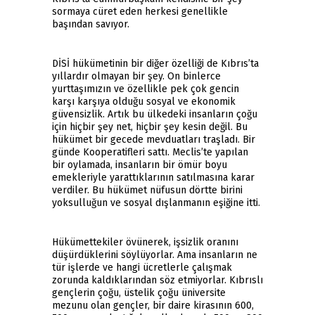
sormaya cüret eden herkesi genellikle
başından savıyor.
DİSİ hükümetinin bir diğer özelliği de Kıbrıs’ta
yıllardır olmayan bir şey. On binlerce
yurttaşımızın ve özellikle pek çok gencin
karşı karşıya olduğu sosyal ve ekonomik
güvensizlik. Artık bu ülkedeki insanların çoğu
için hiçbir şey net, hiçbir şey kesin değil. Bu
hükümet bir gecede mevduatları traşladı. Bir
günde Kooperatifleri sattı. Meclis’te yapılan
bir oylamada, insanların bir ömür boyu
emekleriyle yarattıklarının satılmasına karar
verdiler. Bu hükümet nüfusun dörtte birini
yoksulluğun ve sosyal dışlanmanın eşiğine itti.
Hükümettekiler övünerek, işsizlik oranını
düşürdüklerini söylüyorlar. Ama insanların ne
tür işlerde ve hangi ücretlerle çalışmak
zorunda kaldıklarından söz etmiyorlar. Kıbrıslı
gençlerin çoğu, üstelik çoğu üniversite
mezunu olan gençler, bir daire kirasının 600,