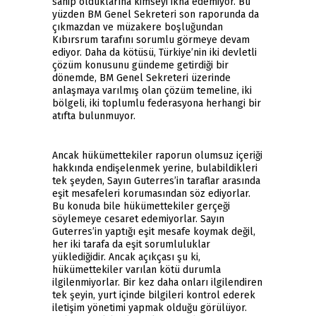
sahip olduklarına kimseyi ikna edemiyor. Bu
yüzden BM Genel Sekreteri son raporunda da
çıkmazdan ve müzakere boşluğundan
Kıbırsrum tarafını sorumlu görmeye devam
ediyor. Daha da kötüsü, Türkiye’nin iki devletli
çözüm konusunu gündeme getirdiği bir
dönemde, BM Genel Sekreteri üzerinde
anlaşmaya varılmış olan çözüm temeline, iki
bölgeli, iki toplumlu federasyona herhangi bir
atıfta bulunmuyor.
Ancak hükümettekiler raporun olumsuz içeriği
hakkında endişelenmek yerine, bulabildikleri
tek şeyden, Sayın Guterres’in taraflar arasında
eşit mesafeleri korumasından söz ediyorlar.
Bu konuda bile hükümettekiler gerçeği
söylemeye cesaret edemiyorlar. Sayın
Guterres’in yaptığı eşit mesafe koymak değil,
her iki tarafa da eşit sorumluluklar
yüklediğidir. Ancak açıkçası şu ki,
hükümettekiler varılan kötü durumla
ilgilenmiyorlar. Bir kez daha onları ilgilendiren
tek şeyin, yurt içinde bilgileri kontrol ederek
iletişim yönetimi yapmak olduğu görülüyor.