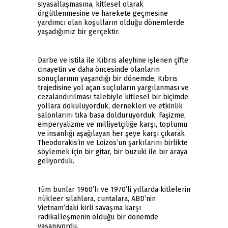
siyasallaşmasına, kitlesel olarak
örgütlenmesine ve harekete geçmesine
yardımcı olan koşulların olduğu dönemlerde
yaşadığımız bir gerçektir.
Darbe ve istila ile Kıbrıs aleyhine işlenen çifte
cinayetin ve daha öncesinde olanların
sonuçlarının yaşandığı bir dönemde, Kıbrıs
trajedisine yol açan suçluların yargılanması ve
cezalandırılması talebiyle kitlesel bir biçimde
yollara dökülüyorduk, dernekleri ve etkinlik
salonlarını tıka basa dolduruyorduk. Faşizme,
emperyalizme ve milliyetçiliğe karşı, toplumu
ve insanlığı aşağılayan her şeye karşı çıkarak
Theodorakis’in ve Loizos’un şarkılarını birlikte
söylemek için bir gitar, bir buzuki ile bir araya
geliyorduk.
Tüm bunlar 1960’lı ve 1970’li yıllarda kitlelerin
nükleer silahlara, cuntalara, ABD’nin
Vietnam’daki kirli savaşına karşı
radikalleşmenin olduğu bir dönemde
yaşanıyordu.