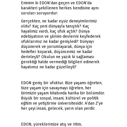
Eminim ki EDON’dan geçen ve EDON’da
karakteri şekillenen herkes kendisine aynı
soruları soruyordur:
Gerçekten, ne kadar eşsiz deneyimlerimiz
oldu? Kaç yeni dünyayla tanıştık? Kaç
hayalimiz vardı, kaç ufuk açtık? Dünya
edebiyatının ve şiirinin devlerini keşfederek
ufuklarımız ne kadar genişledi? Dünyayı
düşünerek ve yorumlayarak, dünya için
hedefler koyarak, düşüncemiz ne kadar
derinleşti? Okulun ne yazık ki sağlaması
gerektiği halde vermediği bilgileri edinerek
hayatımız ne kadar güzelleşti?
EDON geniş bir ufuktur. Bize yaşamı öğreten,
bize yaşam için savaşmayı öğreten, her
birimizin yaşam kitabında harika bir bölümdür.
Büyük bir sosyal, insani, kültürel ve politik
eğitim ve yetiştirme üniversitesidir. A’dan Z’ye
her şeyi insan, gelecek, yarın olan yerdir.
EDON, yüreklerimize atış ve ritim,