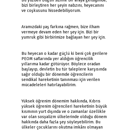
Bu yüzden bugün sizinle bir araya geldiğimde,
bizi birleştiren her şeyin nabzını, heyecanını
ve coşkusunu hissedebiliyorum.
Aramızdaki yaş farkına rağmen, bize ilham
vermeye devam eden her şey için. Bizi bir
yumruk gibi birbirimize bağlayan her şey için.
Bu heyecan o kadar güçlü ki beni çok gerilere
PEOM saflarında yer aldığım öğrencilik
yıllarıma kadar götürüyor. Böylece oradan
başlayıp, devletin bu tür taleplere karşısında
sağır olduğu bir dönemde öğrencilerin
sendikal hareketinin tanınması için verilen
mücadeleleri hatırlayabilirim.
Yüksek öğrenim dönemim hakkında, Kıbrıs
yüksek öğrenim öğrencileri hareketinin büyük
kısmının yurt dışında ve o zamanlar özellikle
var olan sosyalizm ülkelerinde olduğu dönem
hakkında daha fazla şey söyleyebilirim. Bu
ülkeler çocuklarını okutma imkânı olmayan