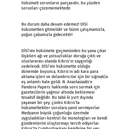
hükümeti sorunların parçasıdır, bu yüzden
sorunları çözememektedir.
Bu durum daha devam edemez! DİSİ
hükümetten gitmelidir ve bizim çalışmamızla,
yoğun çabamızla gidecektir!
DİSİ’nin hükümete geçmesinden bu yana çıkar
ilişkileri ağı ve yolsuzluklar doruğa çıktı ve
uluslararası alanda Kıbrıs’ın saygınlığı
zedelendi. DİSİ’nin hükümette olduğu
dönemde boyunca, Kıbrıs’ın adı kara para
aklama işleri ve dolandırıcılar için bir sığınakla
eş anlamlı hale geldi. N. Anastasiadis’e
Pandora Papers hakkında soru sormak için
gazetecilerin yağmur altında beklemesi
tesadüf değildir. Bu tabii ki yurt dışında
yaşanan bir şey, çünkü Kıbrıs’ta
hükümettekiler sorulara yanıt vermiyorlar.
Medyanın büyük çoğunluğu üzerinde
uyguladıkları kontrol ile monologları ve kendi
gündemlerini oluşturmayı tercih ediyorlar.
Kıbrıs’ta Cumhurbaşkanı kendisine bir şey