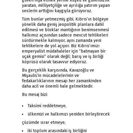
güven inşa etmek yerine kuşku ve güvensizlik
yaratan, milliyetçiliğe ve ayrılığa yatırım yapan
seslerin arttığını kaygıyla görüyoruz.
Tüm bunlar yetmezmiş gibi, Kıbrıs’ın bölgeye
yönelik daha geniş jeopolitik planlara dahil
edilmesi ve bloklar mantığının benimsenmesi
halkımız açısından sadece mevcut tehlikeleri
sürdürmekle kalmıyor, aynı zamanda yeni
tehlikelere de yol açıyor. Biz Kıbrıs’ımızı
emperyalist müdahaleler için “batmayan bir
uçak gemisi” olarak değil; barış ve iş birliği
köprüsü olarak tasavvur ediyoruz.
Bu gerçeklik karşısında, Kavazoğlu ve
Mişaulis’in mücadelelerinin ve
fedakarlıklarının mesajı her zamankinden
daha acil ve önemli hale gelmektedir.
Bu mesaj bizi:
Taksimi reddetmeye,
ülkemizi ve halkımızı yeniden birleştirecek
çözümde ısrar etmeye,
iki toplum arasındaki iş birliğini