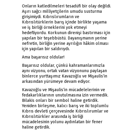
Onların katledilmeleri tesadüfi bir olay değildi.
Aşırı sağcı milliyetçilerin umudu susturma
girişimiydi. Kıbrıslırumların ve
Kıbrıslıtürklerin barış içinde birlikte yaşama
ve iş birliği örneklerini yok etmeyi
hedefliyordu. Korkunun direnişi bastırması için
yapılan bir teşebbüstü. Dayanışmanın yerine
nefretin, birliğin yerine ayrılığın hâkim olması
için yapılan bir saldırıydı.
Ama başarısız oldular!
Başarısız oldular, çünkü kahramanlarımızla
aynı vizyonu, ortak vatan vizyonunu paylaşan
binlerce yurttaşımız Kavazoğlu ve Mişaulis’in
arkasından yürümeye devam ediyor.
Kavazoğlu ve Mişaulis’in mücadelelerinin ve
fedakarlıklarının unutulmasına izin vermedik.
Bilakis onları bir sembol haline getirdik.
Yeniden birleşme, kalıcı barış ve iki toplumlu
Kıbrıs devleti çerçevesinde Kıbrıslırumlar ve
Kıbrıslıtürkler arasında iş birliği
mücadelesinin yolunu aydınlatan bir fener
haline getirdik.