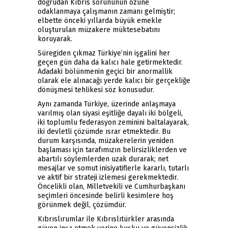
doğrudan Kıbrıs sorununun özüne
odaklanmaya çalışmanın zamanı gelmiştir;
elbette önceki yıllarda büyük emekle
oluşturulan müzakere müktesebatını
koruyarak.
Süregiden çıkmaz Türkiye’nin işgalini her
geçen gün daha da kalıcı hale getirmektedir.
Adadaki bölünmenin geçici bir anormallik
olarak ele alınacağı yerde kalıcı bir gerçekliğe
dönüşmesi tehlikesi söz konusudur.
Aynı zamanda Türkiye, üzerinde anlaşmaya
varılmış olan siyasi eşitliğe dayalı iki bölgeli,
iki toplumlu federasyon zeminini baltalayarak,
iki devletli çözümde ısrar etmektedir. Bu
durum karşısında, müzakerelerin yeniden
başlaması için tarafımızın belirsizliklerden ve
abartılı söylemlerden uzak durarak; net
mesajlar ve somut inisiyatiflerle kararlı, tutarlı
ve aktif bir strateji izlemesi gerekmektedir.
Öncelikli olan, Milletvekili ve Cumhurbaşkanı
seçimleri öncesinde belirli kesimlere hoş
görünmek değil, çözümdür.
Kıbrıslırumlar ile Kıbrıslıtürkler arasında