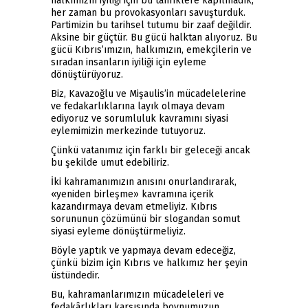
halkımızın iyiliği için bu tahriklere kapılmadık,
her zaman bu provokasyonları savuşturduk.
Partimizin bu tarihsel tutumu bir zaaf değildir.
Aksine bir güçtür. Bu gücü halktan alıyoruz. Bu
gücü Kıbrıs’ımızın, halkımızın, emekçilerin ve
sıradan insanların iyiliği için eyleme
dönüştürüyoruz.
Biz, Kavazoğlu ve Mişaulis’in mücadelelerine
ve fedakarlıklarına layık olmaya devam
ediyoruz ve sorumluluk kavramını siyasi
eylemimizin merkezinde tutuyoruz.
Çünkü vatanımız için farklı bir geleceği ancak
bu şekilde umut edebiliriz.
İki kahramanımızın anısını onurlandırarak,
«yeniden birleşme» kavramına içerik
kazandırmaya devam etmeliyiz. Kıbrıs
sorununun çözümünü bir slogandan somut
siyasi eyleme dönüştürmeliyiz.
Böyle yaptık ve yapmaya devam edeceğiz,
çünkü bizim için Kıbrıs ve halkımız her şeyin
üstündedir.
Bu, kahramanlarımızın mücadeleleri ve
fedakârlıkları karşısında boynumuzun