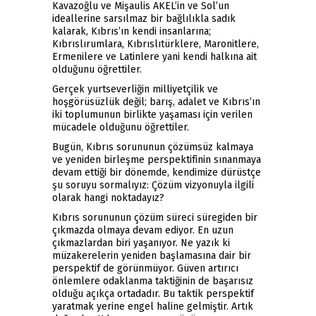
Kavazoğlu ve Mişaulis AKEL’in ve Sol’un
ideallerine sarsılmaz bir bağlılıkla sadık
kalarak, Kıbrıs’ın kendi insanlarına;
Kıbrıslırumlara, Kıbrıslıtürklere, Maronitlere,
Ermenilere ve Latinlere yani kendi halkına ait
olduğunu öğrettiler.
Gerçek yurtseverliğin milliyetçilik ve
hoşgörüsüzlük değil; barış, adalet ve Kıbrıs’ın
iki toplumunun birlikte yaşaması için verilen
mücadele olduğunu öğrettiler.
Bugün, Kıbrıs sorununun çözümsüz kalmaya
ve yeniden birleşme perspektifinin sınanmaya
devam ettiği bir dönemde, kendimize dürüstçe
şu soruyu sormalıyız: Çözüm vizyonuyla ilgili
olarak hangi noktadayız?
Kıbrıs sorununun çözüm süreci süregiden bir
çıkmazda olmaya devam ediyor. En uzun
çıkmazlardan biri yaşanıyor. Ne yazık ki
müzakerelerin yeniden başlamasına dair bir
perspektif de görünmüyor. Güven artırıcı
önlemlere odaklanma taktiğinin de başarısız
olduğu açıkça ortadadır. Bu taktik perspektif
yaratmak yerine engel haline gelmiştir. Artık