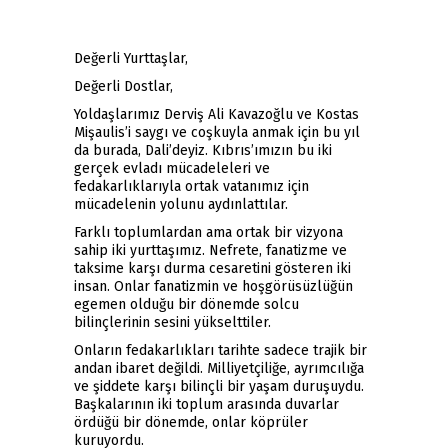
Değerli Yurttaşlar,
Değerli Dostlar,
Yoldaşlarımız Derviş Ali Kavazoğlu ve Kostas
Mişaulis’i saygı ve coşkuyla anmak için bu yıl
da burada, Dali’deyiz. Kıbrıs’ımızın bu iki
gerçek evladı mücadeleleri ve
fedakarlıklarıyla ortak vatanımız için
mücadelenin yolunu aydınlattılar.
Farklı toplumlardan ama ortak bir vizyona
sahip iki yurttaşımız. Nefrete, fanatizme ve
taksime karşı durma cesaretini gösteren iki
insan. Onlar fanatizmin ve hoşgörüsüzlüğün
egemen olduğu bir dönemde solcu
bilinçlerinin sesini yükselttiler.
Onların fedakarlıkları tarihte sadece trajik bir
andan ibaret değildi. Milliyetçiliğe, ayrımcılığa
ve şiddete karşı bilinçli bir yaşam duruşuydu.
Başkalarının iki toplum arasında duvarlar
ördüğü bir dönemde, onlar köprüler
kuruyordu.