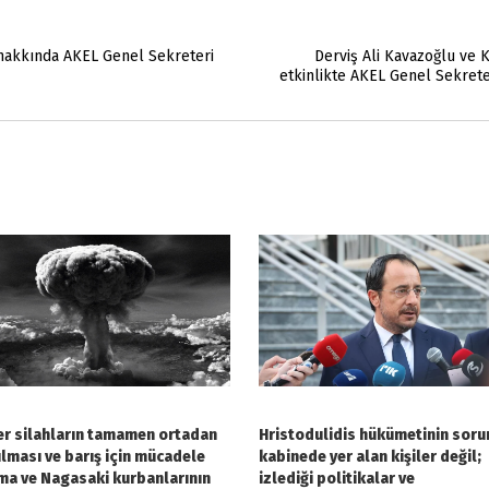
 hakkında AKEL Genel Sekreteri
Derviş Ali Kavazoğlu ve K
etkinlikte AKEL Genel Sekret
r silahların tamamen ortadan
Hristodulidis hükümetinin soru
ılması ve barış için mücadele
kabinede yer alan kişiler değil;
ma ve Nagasaki kurbanlarının
izlediği politikalar ve