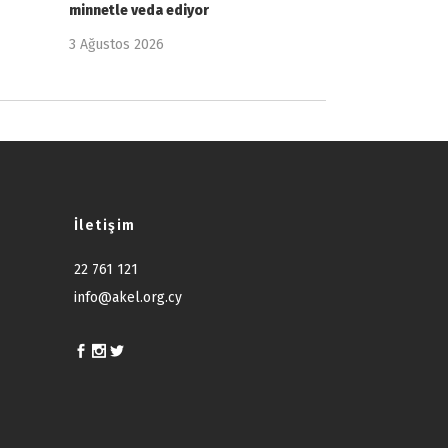
minnetle veda ediyor
3 Ağustos 2026
İletişim
22 761 121
info@akel.org.cy