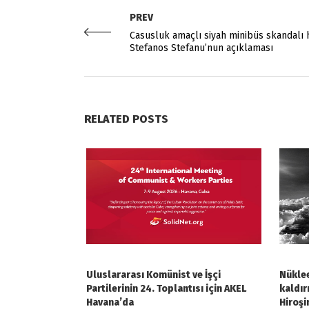
PREV
Casusluk amaçlı siyah minibüs skandalı
Stefanos Stefanu’nun açıklaması
RELATED POSTS
Uluslararası Komünist ve İşçi
Nüklee
Partilerinin 24. Toplantısı için AKEL
kaldır
Havana’da
Hiroşi