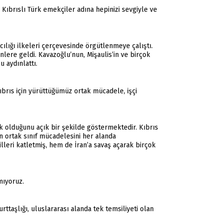
ıbrıslı Türk emekçiler adına hepinizi sevgiyle ve
ılığı ilkeleri çerçevesinde örgütlenmeye çalıştı.
nlere geldi. Kavazoğlu’nun, Mişaulis’in ve birçok
 aydınlattı.
ıbrıs için yürüttüğümüz ortak mücadele, işçi
ak olduğunu açık bir şekilde göstermektedir. Kıbrıs
n ortak sınıf mücadelesini her alanda
illeri katletmiş, hem de İran’a savaş açarak birçok
mıyoruz.
rttaşlığı, uluslararası alanda tek temsiliyeti olan