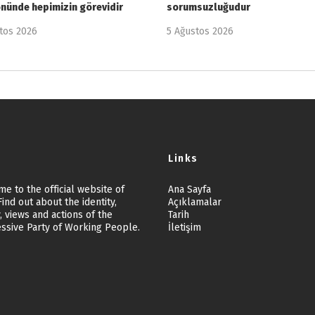
önünde hepimizin görevidir
sorumsuzluğudur
tos 2026
5 Ağustos 2026
Links
e to the official website of
Ana Sayfa
ind out about the identity,
Açıklamalar
, views and actions of the
Tarih
ssive Party of Working People.
İletişim