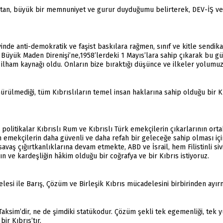
tan, büyük bir memnuniyet ve gurur duyduğumu belirterek, DEV-İŞ ve K
de anti-demokratik ve faşist baskılara rağmen, sınıf ve kitle sendikac
i Büyük Maden Direnişi’ne,1958’lerdeki 1 Mayıs’lara sahip çıkarak bu gü
 ilham kaynağı oldu. Onların bize bıraktığı düşünce ve ilkeler yolumuzu
rülmediği, tüm Kıbrıslıların temel insan haklarına sahip olduğu bir K
politikalar Kıbrıslı Rum ve Kıbrıslı Türk emekçilerin çıkarlarının ort
emekçilerin daha güvenli ve daha refah bir geleceğe sahip olması içi
vaş çığırtkanlıklarına devam etmekte, ABD ve İsrail, hem Filistinli siv
ve kardeşliğin hâkim olduğu bir coğrafya ve bir Kıbrıs istiyoruz.
i ile Barış, Çözüm ve Birleşik Kıbrıs mücadelesini birbirinden ayır
 Taksim’dir, ne de şimdiki statükodur. Çözüm şekli tek egemenliği, tek yu
bir Kıbrıs’tır.