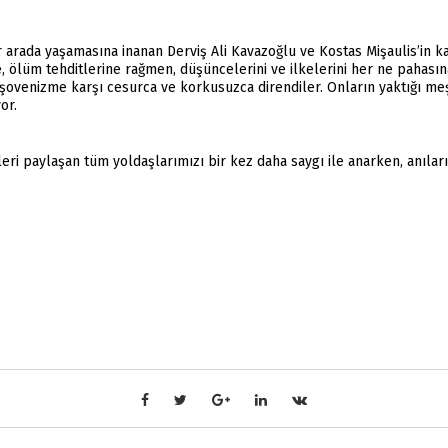
bir arada yaşamasına inanan Derviş Ali Kavazoğlu ve Kostas Mişaulis’in 
e, ölüm tehditlerine rağmen, düşüncelerini ve ilkelerini her ne pahasın
e şovenizme karşı cesurca ve korkusuzca direndiler. Onların yaktığı m
or.
leri paylaşan tüm yoldaşlarımızı bir kez daha saygı ile anarken, anıla