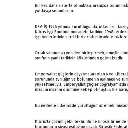
Bir kez daha sizlerle olmaktan, aranızda bulunmak
yoldaşça selamlarım.
DEV-İŞ 1976 yılında kurulduğunda, ülkemizin kuzeyin
Kıbrıs İşçi Sınıfının mücadele tarihine 1948’lerdek
işçi önderlerinin verdikleri ortak mücadele bizlere
Ortak vatanımızı yeniden birleştirmek, emeğin sömü
sınıfının şanlı tarihinin köklerinden gelmektedir.
Emperyalist güçlerin dayatmaları olan Neo-Liberal 
sorununda ayrılığın ve bölünmenin aşılması ve tüm 
yükseltmeliyiz. Emperyalist güçler coğrafyamızda sa
masum insanın ölümüne sebep olmuştur. Biz barışın 
Bu nedenle ülkemizde yürüttüğümüz emek mücadeles
Kıbrıs’ta çözüm şekli tektir. Bu ne Enosis’tir ne de
toplumların siyasi eşitliğine dayalı Birleşik Federal 