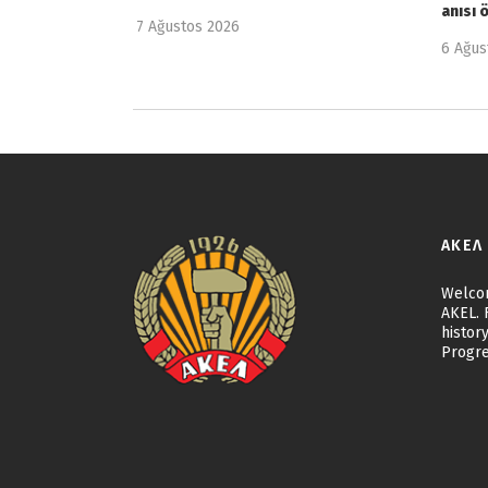
anısı 
7 Ağustos 2026
6 Ağus
ΑΚΕΛ
Welcom
AKEL. F
history
Progre