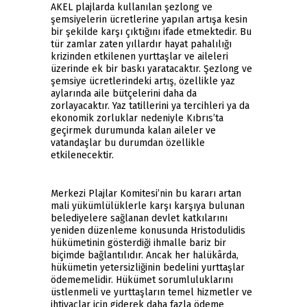
AKEL plajlarda kullanılan şezlong ve
şemsiyelerin ücretlerine yapılan artışa kesin
bir şekilde karşı çıktığını ifade etmektedir. Bu
tür zamlar zaten yıllardır hayat pahalılığı
krizinden etkilenen yurttaşlar ve aileleri
üzerinde ek bir baskı yaratacaktır. Şezlong ve
şemsiye ücretlerindeki artış, özellikle yaz
aylarında aile bütçelerini daha da
zorlayacaktır. Yaz tatillerini ya tercihleri ya da
ekonomik zorluklar nedeniyle Kıbrıs’ta
geçirmek durumunda kalan aileler ve
vatandaşlar bu durumdan özellikle
etkilenecektir.
Merkezi Plajlar Komitesi’nin bu kararı artan
mali yükümlülüklerle karşı karşıya bulunan
belediyelere sağlanan devlet katkılarını
yeniden düzenleme konusunda Hristodulidis
hükümetinin gösterdiği ihmalle bariz bir
biçimde bağlantılıdır. Ancak her halükârda,
hükümetin yetersizliğinin bedelini yurttaşlar
ödememelidir. Hükümet sorumluluklarını
üstlenmeli ve yurttaşların temel hizmetler ve
ihtiyaçlar için giderek daha fazla ödeme