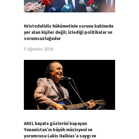
Hristodulidis hükümetinin sorunu kabinede
yer alan kişiler değil; izlediği politikalar ve
sorumsuzluğudur
5 Ağustos 2026
AKEL hayata gözlerini kapayan
Yunanistan’ın büyük müzisyeni ve
yorumcusu Lakis Halkias’a saygı ve