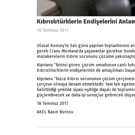
Kıbrıslıtürklerin Endişelerini Anl
18 Temmuz 2017
Ulusal Konsey’in Salı günü yapılan toplantısının 
gerek Crans Montana’da yaşananlar gerekse bundan s
müzakerelerin Kıbrıs sorununu çözüme yakınlaştırma
Kiprianu “birinci görev, çözüm umudunun canlı tutu
Kıbrıslıtürklerin endişelerinin de anlaşılması baş
Kiprianu “bizce Kıbrıs sorununun çözüm çerçevesi 
çerçeve olmaya devam etmektedir. Yani tek egemenlik
belirtildiği şekilde siyasi eşitliğe dayalı iki topl
güçlendirecek ve daha iyi sonuçlar getirecek düşün
18 Temmuz 2017
AKEL Basın Bürosu