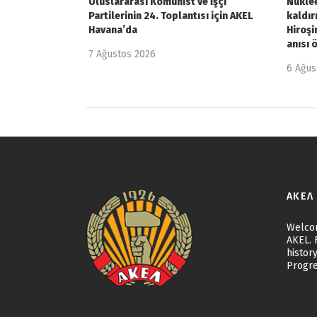
Uluslararası Komünist ve İşçi
Nüklee
Partilerinin 24. Toplantısı için AKEL
kaldır
Havana’da
Hiroşi
anısı 
7 Ağustos 2026
6 Ağus
ΑΚΕΛ
Welcom
AKEL. F
history
Progre