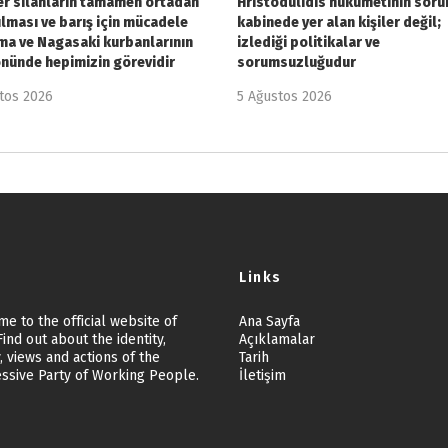
r silahların tamamen ortadan
Hristodulidis hükümetinin soru
ılması ve barış için mücadele
kabinede yer alan kişiler değil;
ma ve Nagasaki kurbanlarının
izlediği politikalar ve
önünde hepimizin görevidir
sorumsuzluğudur
tos 2026
5 Ağustos 2026
Links
e to the official website of
Ana Sayfa
ind out about the identity,
Açıklamalar
, views and actions of the
Tarih
ssive Party of Working People.
İletişim