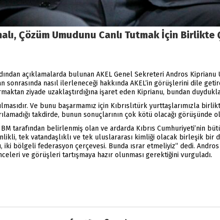
amalı, Çözüm Umudunu Canlı Tutmak İçin Birlikte 
ardından açıklamalarda bulunan AKEL Genel Sekreteri Andros Kiprianu 
onrasında nasıl ilerleneceği hakkında AKEL’in görüşlerini dile getird
ktan ziyade uzaklaştırdığına işaret eden Kiprianu, bundan duydukları
lmasıdır. Ve bunu başarmamız için Kıbrıslıtürk yurttaşlarımızla birlik
arılamadığı takdirde, bunun sonuçlarının çok kötü olacağı görüşünde o
BM tarafından belirlenmiş olan ve ardarda Kıbrıs Cumhuriyeti’nin büt
li, tek vatandaşlıklı ve tek uluslararası kimliği olacak birleşik bir d
umlu, iki bölgeli federasyon çerçevesi. Bunda ısrar etmeliyiz” dedi. And
celeri ve görüşleri tartışmaya hazır olunması gerektiğini vurguladı.