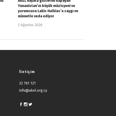
nu
AKEL hayata gözlerini kapayan
Yunanistan’ın büyük müzisyeni ve
yorumcusu Lakis Halkias’a saygı ve
minnetle veda ediyor
3 Ağustos 2026
İletişim
22 761 121
info@akel.org.cy