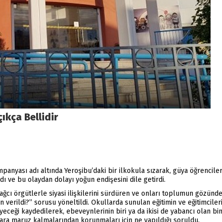
ıkça Bellidir
anyası adı altında Yeroşibu’daki bir ilkokula sızarak, güya öğrencile
dı ve bu olaydan dolayı yoğun endişesini dile getirdi.
sağcı örgütlerle siyasi ilişkilerini sürdüren ve onları toplumun gözün
 verildi?” sorusu yöneltildi. Okullarda sunulan eğitimin ve eğitimcile
eceği kaydedilerek, ebeveynlerinin biri ya da ikisi de yabancı olan b
lara maruz kalmalarından korunmaları için ne yapıldığı soruldu.