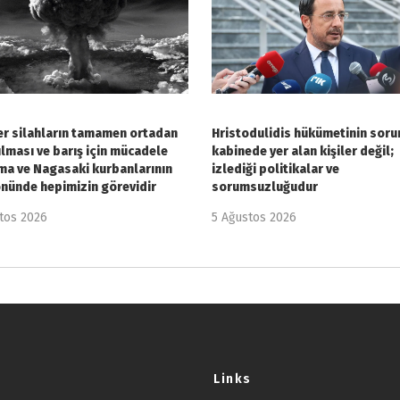
r silahların tamamen ortadan
Hristodulidis hükümetinin soru
ılması ve barış için mücadele
kabinede yer alan kişiler değil;
ma ve Nagasaki kurbanlarının
izlediği politikalar ve
önünde hepimizin görevidir
sorumsuzluğudur
tos 2026
5 Ağustos 2026
Links