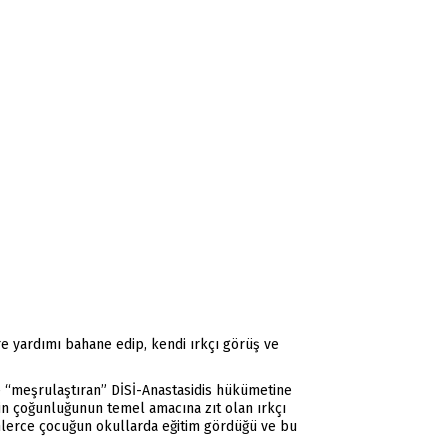
re yardımı bahane edip, kendi ırkçı görüş ve
de “meşrulaştıran” DİSİ-Anastasidis hükümetine
rin çoğunluğunun temel amacına zıt olan ırkçı
inlerce çocuğun okullarda eğitim gördüğü ve bu