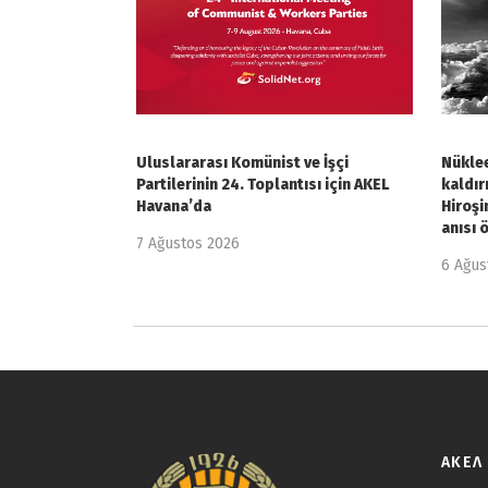
Uluslararası Komünist ve İşçi
Nüklee
Partilerinin 24. Toplantısı için AKEL
kaldır
Havana’da
Hiroşi
anısı 
7 Ağustos 2026
6 Ağus
ΑΚΕΛ