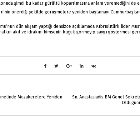
u konuda şimdi bu kadar gürültü koparılmasına anlam veremediğini de e
eri’nin önerdiği şekilde görüşmelere yeniden başlamayı Cumhurbaşkanı
nun dün akşam yaptığı densizce açıklamada Kıbrıslıtürk lider Musta
 halkın akıl ve idrakını kimsenin küçük görmeyip saygı göstermesi gere
Temelinde Müzakerelere Yeniden
Sn. Anastasiadis BM Genel Sekreter
Olduğunu