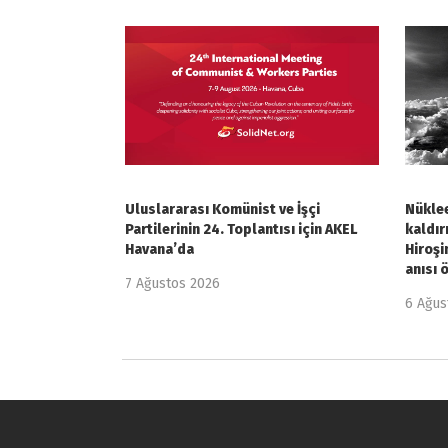
Uluslararası Komünist ve İşçi
Nüklee
Partilerinin 24. Toplantısı için AKEL
kaldır
Havana’da
Hiroşi
anısı 
7 Ağustos 2026
6 Ağus