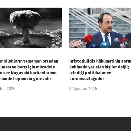
r silahların tamamen ortadan
Hristodulidis hükümetinin soru
ılması ve barış için mücadele
kabinede yer alan kişiler değil;
ma ve Nagasaki kurbanlarının
izlediği politikalar ve
önünde hepimizin görevidir
sorumsuzluğudur
tos 2026
5 Ağustos 2026