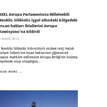
AKEL Avrupa Parlamentosu Milletvekili
Neoklis Silikiotis işgal altındaki bölgedeki
insan hakları ihlallerini Avrupa
Komisyonu’na bildirdi
5 Aralık 2014
Neoklis Silikiotis Kıbrıslıtürk vicdani retçi Haluk
Selam Tufanlı’nın insan haklarının çiğnenerek
hapse mahkûm edilmesini Avrupa Birliği’nin kınama
niyetinde olup olmadığını
READ MORE