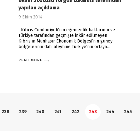
Basın Sözcüsü Yorgos Lukaidis tarafından
yapılan açıklama
9 Ekim 2014
Kıbrıs Cumhuriyeti’nin egemenlik haklarının ve
Türkiye tarafından geçmişte inkâr edilmeyen
Kıbrıs’ın Münhasır Ekonomik Bölgesi’nin güney
bölgelerinin dahi aleyhine Türkiye’nin ortaya
READ MORE
238
239
240
241
242
243
244
245