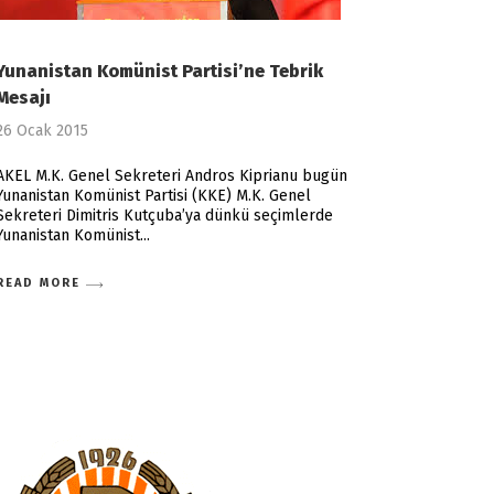
Yunanistan Komünist Partisi’ne Tebrik
Mesajı
26 Ocak 2015
AKEL M.K. Genel Sekreteri Andros Kiprianu bugün
Yunanistan Komünist Partisi (KKE) M.K. Genel
Sekreteri Dimitris Kutçuba’ya dünkü seçimlerde
Yunanistan Komünist
READ MORE