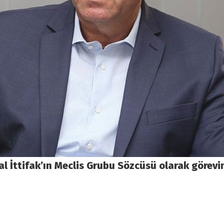
l İttifak’ın Meclis Grubu Sözcüsü olarak görev