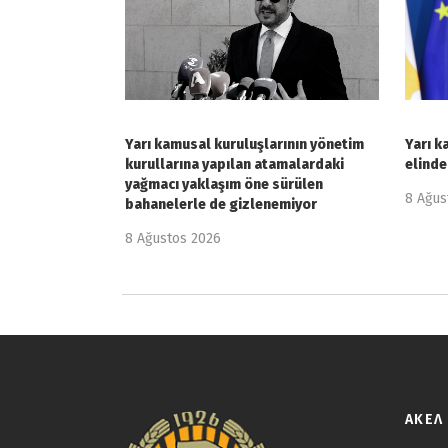
Yarı kamusal kuruluşlarının yönetim
Yarı k
kurullarına yapılan atamalardaki
elinde
yağmacı yaklaşım öne sürülen
8 Ağus
bahanelerle de gizlenemiyor
8 Ağustos 2026
ΑΚΕΛ