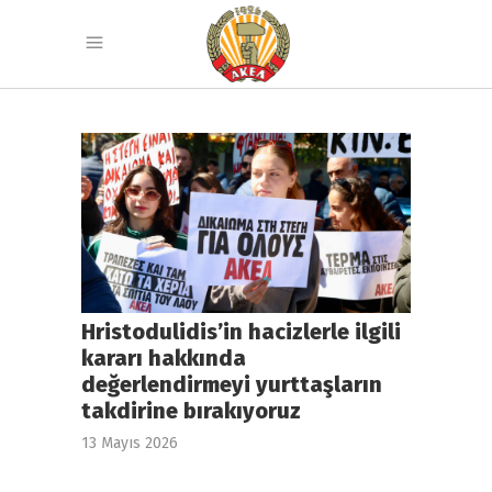
Hristodulidis’in hacizlerle ilgili
kararı hakkında
değerlendirmeyi yurttaşların
takdirine bırakıyoruz
13 Mayıs 2026