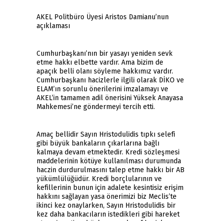
AKEL Politbüro Üyesi Aristos Damianu’nun
açıklaması
Cumhurbaşkanı’nın bir yasayı yeniden sevk
etme hakkı elbette vardır. Ama bizim de
apaçık belli olanı söyleme hakkımız vardır.
Cumhurbaşkanı hacizlerle ilgili olarak DİKO ve
ELAM’ın sorunlu önerilerini imzalamayı ve
AKEL’in tamamen adil önerisini Yüksek Anayasa
Mahkemesi’ne göndermeyi tercih etti.
Amaç bellidir Sayın Hristodulidis tıpkı selefi
gibi büyük bankaların çıkarlarına bağlı
kalmaya devam etmektedir. Kredi sözleşmesi
maddelerinin kötüye kullanılması durumunda
haczin durdurulmasını talep etme hakkı bir AB
yükümlülüğüdür. Kredi borçlularının ve
kefillerinin bunun için adalete kesintisiz erişim
hakkını sağlayan yasa önerimizi biz Meclis’te
ikinci kez onaylarken, Sayın Hristodulidis bir
kez daha bankacıların istedikleri gibi hareket