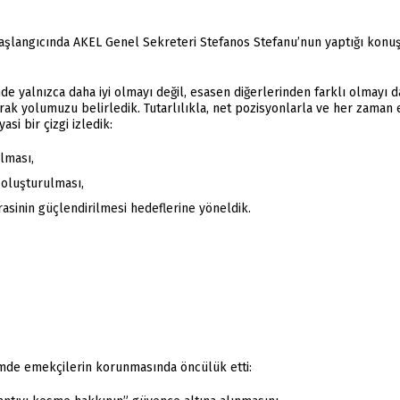
ın başlangıcında AKEL Genel Sekreteri Stefanos Stefanu’nun yaptığı konu
 yalnızca daha iyi olmayı değil, esasen diğerlerinden farklı olmayı da h
ak yolumuzu belirledik. Tutarlılıkla, net pozisyonlarla ve her zaman em
si bir çizgi izledik:
ulması,
 oluşturulması,
rasinin güçlendirilmesi hedeflerine yöneldik.
emde emekçilerin korunmasında öncülük etti: