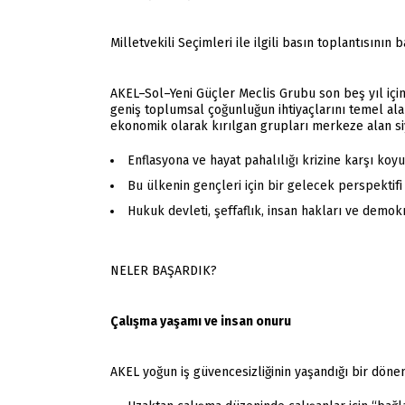
Milletvekili Seçimleri ile ilgili basın toplantısın
AKEL–Sol–Yeni Güçler Meclis Grubu son beş yıl içinde
geniş toplumsal çoğunluğun ihtiyaçlarını temel alar
ekonomik olarak kırılgan grupları merkeze alan siya
Enflasyona ve hayat pahalılığı krizine karşı koy
Bu ülkenin gençleri için bir gelecek perspektifi
Hukuk devleti, şeffaflık, insan hakları ve demok
NELER BAŞARDIK?
Çalışma yaşamı ve insan onuru
AKEL yoğun iş güvencesizliğinin yaşandığı bir dön