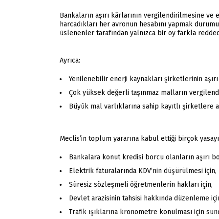
Bankaların aşırı kârlarının vergilendirilmesine ve
harcadıkları her avronun hesabını yapmak durumun
üslenenler tarafından yalnızca bir oy farkla reddedi
Ayrıca:
Yenilenebilir enerji kaynakları şirketlerinin aşırı
Çok yüksek değerli taşınmaz malların vergilendi
Büyük mal varlıklarına sahip kayıtlı şirketlere a
Meclis’in toplum yararına kabul ettiği birçok yasa
Bankalara konut kredisi borcu olanların aşırı
Elektrik faturalarında KDV’nin düşürülmesi için,
Süresiz sözleşmeli öğretmenlerin hakları için,
Devlet arazisinin tahsisi hakkında düzenleme içi
Trafik ışıklarına kronometre konulması için s