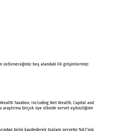
n üstleneceğimiz beş alandaki ilk girişimlerimiz:
Wealth Taxation, Including Net Wealth, Capital and
u araştırma birçok üye ülkede servet eşitsizliğinin
arından birini kaydederek toplam servetin %67’sini