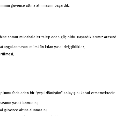
mının güvence altına alınmasını başardık.
lehine somut müdahaleler talep eden güç oldu. Başardıklarımız arasın
iyat uygulanmasını mümkün kılan yasal değişiklikler,
rülmesi,
toplumu feda eden bir “yeşil dönüşüm” anlayışını kabul etmemektedir. K
masının yasaklanmasını,
al güvence altına alınmasını,