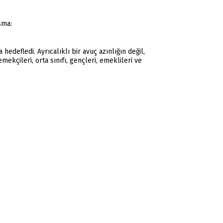
şma:
edefledi. Ayrıcalıklı bir avuç azınlığın değil,
ekçileri, orta sınıfı, gençleri, emeklileri ve