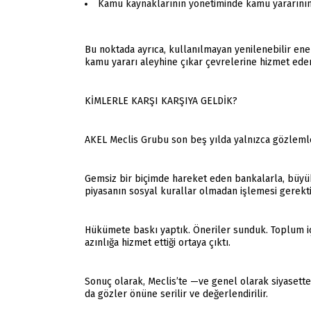
Kamu kaynaklarının yönetiminde kamu yararının 
Bu noktada ayrıca, kullanılmayan yenilenebilir ener
kamu yararı aleyhine çıkar çevrelerine hizmet eden
KİMLERLE KARŞI KARŞIYA GELDİK?
AKEL Meclis Grubu son beş yılda yalnızca gözlemle
Gemsiz bir biçimde hareket eden bankalarla, büyük e
piyasanın sosyal kurallar olmadan işlemesi gerektiği
Hükümete baskı yaptık. Öneriler sunduk. Toplum içi
azınlığa hizmet ettiği ortaya çıktı.
Sonuç olarak, Meclis’te —ve genel olarak siyasette
da gözler önüne serilir ve değerlendirilir.