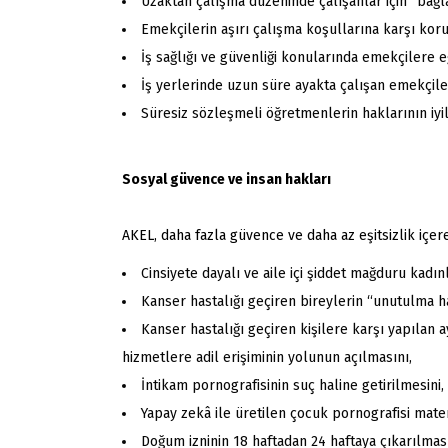
Uzaktan çalışma düzeninde çalışanlar için “bağl
Emekçilerin aşırı çalışma koşullarına karşı kor
İş sağlığı ve güvenliği konularında emekçilere 
İş yerlerinde uzun süre ayakta çalışan emekçile
Süresiz sözleşmeli öğretmenlerin haklarının iyil
Sosyal güvence ve insan hakları
AKEL, daha fazla güvence ve daha az eşitsizlik içer
Cinsiyete dayalı ve aile içi şiddet mağduru kadın
Kanser hastalığı geçiren bireylerin “unutulma h
Kanser hastalığı geçiren kişilere karşı yapılan a
hizmetlere adil erişiminin yolunun açılmasını,
İntikam pornografisinin suç haline getirilmesini,
Yapay zekâ ile üretilen çocuk pornografisi mate
Doğum izninin 18 haftadan 24 haftaya çıkarılması