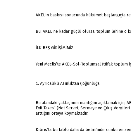
AKEL’in baskısı sonucunda hükümet başlangıçta red
Bu, AKEL ne kadar güçlü olursa, toplum lehine o ka
İLK BEŞ GİRİŞİMİMİZ
Yeni Meclis’te AKEL–Sol–Toplumsal İttifak toplum iç
Ayrıcalıklı Azınlıktan Çoğunluğa
Bu alandaki yaklaşımın mantığını açıklamak için, A
Exit Taxes” (Net Servet, Sermaye ve Çıkış Vergileri
arttığını ortaya koymaktadır.
Kıbrıs’ta bu tablo daha da belirgindir çünkü en ze