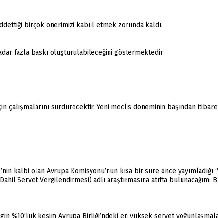
dettiği birçok önerimizi kabul etmek zorunda kaldı.
dar fazla baskı oluşturulabileceğini göstermektedir.
in çalışmalarını sürdürecektir. Yeni meclis döneminin başından itibare
B’nin kalbi olan Avrupa Komisyonu’nun kısa bir süre önce yayımladığı “
 Dahil Servet Vergilendirmesi) adlı araştırmasına atıfta bulunacağım: B
ngin %10’luk kesim Avrupa Birliği’ndeki en yüksek servet yoğunlaşmal