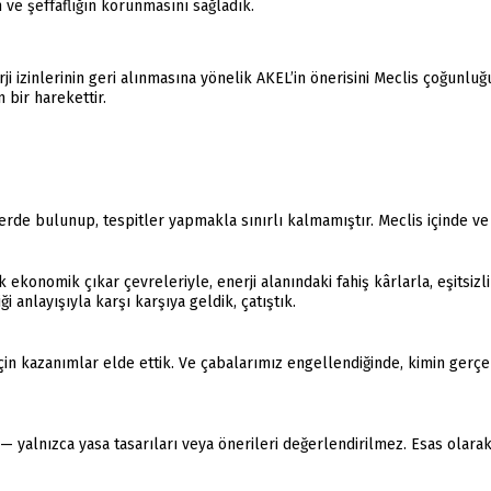
ve şeffaflığın korunmasını sağladık.
ji izinlerinin geri alınmasına yönelik AKEL’in önerisini Meclis çoğunlu
 bir harekettir.
rde bulunup, tespitler yapmakla sınırlı kalmamıştır. Meclis içinde ve
konomik çıkar çevreleriyle, enerji alanındaki fahiş kârlarla, eşitsizli
 anlayışıyla karşı karşıya geldik, çatıştık.
n kazanımlar elde ettik. Ve çabalarımız engellendiğinde, kimin gerçe
— yalnızca yasa tasarıları veya önerileri değerlendirilmez. Esas olara