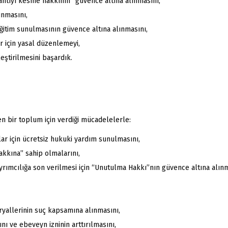
antıyı kesme hakkının” güvence altına alınmasını,
unmasını,
eğitim sunulmasının güvence altına alınmasını,
r için yasal düzenlemeyi,
eştirilmesini başardık.
en bir toplum için verdiği mücadelelerle:
lar için ücretsiz hukuki yardım sunulmasını,
akkına” sahip olmalarını,
yrımcılığa son verilmesi için “Unutulma Hakkı”nın güvence altına alınma
ryallerinin suç kapsamına alınmasını,
nı ve ebeveyn izninin arttırılmasını,