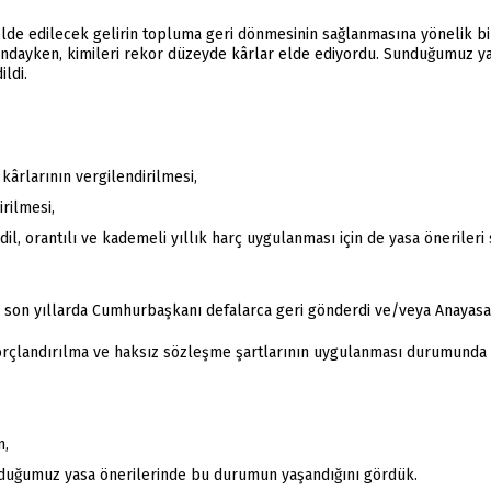
 elde edilecek gelirin topluma geri dönmesinin sağlanmasına yönelik bi
dayken, kimileri rekor düzeyde kârlar elde ediyordu. Sunduğumuz yasa
ldi.
 kârlarının vergilendirilmesi,
rilmesi,
dil, orantılı ve kademeli yıllık harç uygulanması için de yasa önerileri
yı son yıllarda Cumhurbaşkanı defalarca geri gönderdi ve/veya Anayas
 borçlandırılma ve haksız sözleşme şartlarının uygulanması durumund
n,
unduğumuz yasa önerilerinde bu durumun yaşandığını gördük.