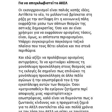
Για να απεγκλωβιστεί το ΑΚΕΛ
Οι εκσυγχρονισμοί είναι παλιάς κοπής ιδέες.
Αντίθετα το νέο, το μελλοντικό βρίσκεται στη
ρήξη με την αντίληψη ότι η κοινωνική πάλη
εκφράζεται μεσω των σάπιων θεσμών της
αστικής δημοκρατίας. Όσο και αν είναι
χρήσιμοι για να εκφράσουν ορισμένες τάσεις,
είναι, όμως, κι απίστευτα περιορισμένοι.
Υπάρχει συγκεκριμένο παγκόσμιο ταξικό
πλαίσιο που τους θέτει ολοένα και πιο στενά
περιθώρια.
Και εδώ αξίζει να προλάβουμε ορισμένες
αντιρρήσεις. Το να κριτικάρει κάποιος τη
μονόπλευρη προσκόλληση στους θεσμούς και
τις εκλογές δε σημαίνει πως επιδιώκει τη
μονόπλευρη προσκόλληση σε άλλο πεδίο
αγώνων ή την εσωστρέφειά του ή την
εγκατάλειψη αυτών των θεσμών. Όσοι
«μετριοπαθείς» θα εγείρουν ζητήματα περί
αποφυγής μιας «αριστερίστικης»
εσωστρέφειας, καλό είναι να θυμούνται πως ο
ζωντανός κίνδυνος και η πραγματική ζημιά
για το ΑΚΕΛ συντελείται εδώ και πολλά χρόνια
με την τάση του ΑΚΕΛ να ρέπει με ταχύτητα