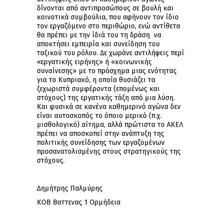
δίνονται από αντιπροσώπους σε βουλή και
κοινοτικά συμβούλια, που αφήνουν τον ίδιο
τον εργαζόμενο στο περιθώριο, ενώ αντίθετα
θα πρέπει με την ίδιά του τη δράση να
αποκτήσει εμπειρία και συνείδηση του
ταξικού του ρόλου. Δε χωράνε αντιλήψεις περί
«εργατικής ειρήνης» ή «κοινωνικής
συναίνεσης» με το πρόσχημα μιας ενότητας
για το Κυπριακό, η οποία θυσιάζει τα
ξεχωριστά συμφέροντα (επομένως και
στόχους) της εργατικής τάξη από μια λύση.
Και φυσικά σε κανένα καθημερινό αγώνα δεν
είναι αυτοσκοπός το όποιο μερικό (π.χ.
μισθολογικό) αίτημα, αλλά πρώτιστα το ΑΚΕΛ
πρέπει να αποσκοπεί στην ανάπτυξη της
πολιτικής συνείδησης των εργαζομένων
προσανατολισμένης στους στρατηγικούς της
στόχους.
Δημήτρης Παλμύρης
ΚΟΒ Βαττενας 1 Ορμήδεια