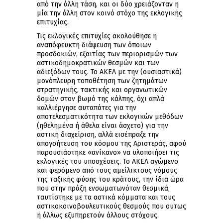
από την άλλη τάση, και οι δύο χρειάζονταν η
μία την άλλη στον κοινό στόχο της εκλογικής
επιτυχίας.
Τις εκλογικές επιτυχίες ακολούθησε η
αναπόφευκτη διάψευση των όποιων
προσδοκιών, εξαιτίας των περιορισμών των
αστικοδημοκρατικών θεσμών και των
αδιεξόδων τους. Το ΑΚΕΛ με την (ουσιαστικά)
μονόπλευρη τοποθέτηση των ζητημάτων
στρατηγικής, τακτικής και οργανωτικών
δομών στον βωμό της κάλπης, όχι απλά
καλλιέργησε αυταπάτες για την
αποτελεσματικότητα των εκλογικών μεθόδων
(ηθελημένα ή άθελα είναι άσχετο) για την
αστική διαχείριση, αλλά εισέπραξε την
απογοήτευση του κόσμου της Αριστεράς, αφού
παρουσιάστηκε «ανίκανο» να υλοποιήσει τις
εκλογικές του υποσχέσεις. Το ΑΚΕΛ αγώμενο
και φερόμενο από τους αμείλικτους νόμους
της ταξικής φύσης του κράτους, την ίδια ώρα
που στην πράξη ενσωματωνόταν θεσμικά,
ταυτίστηκε με τα αστικά κόμματα και τους
αστικοκοινοβουλευτικούς θεσμούς που ούτως
ή άλλως εξυπηρετούν άλλους στόχους.