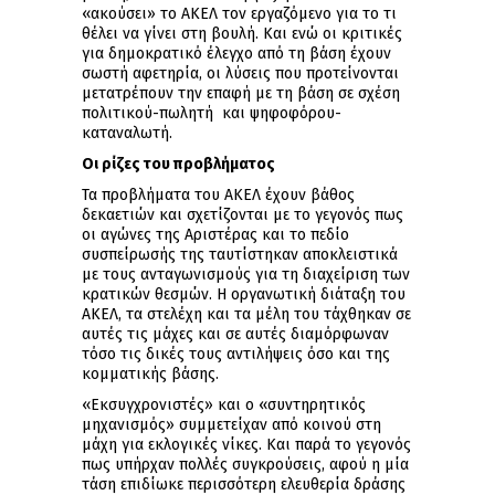
«ακούσει» το ΑΚΕΛ τον εργαζόμενο για το τι
θέλει να γίνει στη βουλή. Και ενώ οι κριτικές
για δημοκρατικό έλεγχο από τη βάση έχουν
σωστή αφετηρία, οι λύσεις που προτείνονται
μετατρέπουν την επαφή με τη βάση σε σχέση
πολιτικού-πωλητή και ψηφοφόρου-
καταναλωτή.
Οι ρίζες του προβλήματος
Τα προβλήματα του ΑΚΕΛ έχουν βάθος
δεκαετιών και σχετίζονται με το γεγονός πως
οι αγώνες της Αριστέρας και το πεδίο
συσπείρωσής της ταυτίστηκαν αποκλειστικά
με τους ανταγωνισμούς για τη διαχείριση των
κρατικών θεσμών. Η οργανωτική διάταξη του
ΑΚΕΛ, τα στελέχη και τα μέλη του τάχθηκαν σε
αυτές τις μάχες και σε αυτές διαμόρφωναν
τόσο τις δικές τους αντιλήψεις όσο και της
κομματικής βάσης.
«Εκσυγχρονιστές» και ο «συντηρητικός
μηχανισμός» συμμετείχαν από κοινού στη
μάχη για εκλογικές νίκες. Και παρά το γεγονός
πως υπήρχαν πολλές συγκρούσεις, αφού η μία
τάση επιδίωκε περισσότερη ελευθερία δράσης