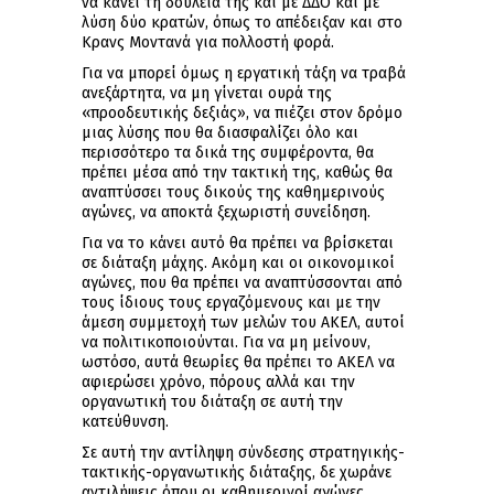
να κάνει τη δουλειά της και με ΔΔΟ και με
λύση δύο κρατών, όπως το απέδειξαν και στο
Κρανς Μοντανά για πολλοστή φορά.
Για να μπορεί όμως η εργατική τάξη να τραβά
ανεξάρτητα, να μη γίνεται ουρά της
«προοδευτικής δεξιάς», να πιέζει στον δρόμο
μιας λύσης που θα διασφαλίζει όλο και
περισσότερο τα δικά της συμφέροντα, θα
πρέπει μέσα από την τακτική της, καθώς θα
αναπτύσσει τους δικούς της καθημερινούς
αγώνες, να αποκτά ξεχωριστή συνείδηση.
Για να το κάνει αυτό θα πρέπει να βρίσκεται
σε διάταξη μάχης. Ακόμη και οι οικονομικοί
αγώνες, που θα πρέπει να αναπτύσσονται από
τους ίδιους τους εργαζόμενους και με την
άμεση συμμετοχή των μελών του ΑΚΕΛ, αυτοί
να πολιτικοποιούνται. Για να μη μείνουν,
ωστόσο, αυτά θεωρίες θα πρέπει το ΑΚΕΛ να
αφιερώσει χρόνο, πόρους αλλά και την
οργανωτική του διάταξη σε αυτή την
κατεύθυνση.
Σε αυτή την αντίληψη σύνδεσης στρατηγικής-
τακτικής-οργανωτικής διάταξης, δε χωράνε
αντιλήψεις όπου οι καθημερινοί αγώνες