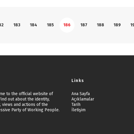
82
183
184
185
186
187
188
189
1
Links
e to the official website of
Ana Sayfa
ind out about the identity,
Açıklamalar
, views and actions of the
Tarih
ssive Party of Working People.
İletişim