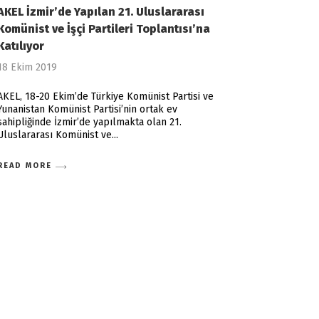
AKEL İzmir’de Yapılan 21. Uluslararası
Komünist ve İşçi Partileri Toplantısı’na
Katılıyor
18 Ekim 2019
AKEL, 18-20 Ekim’de Türkiye Komünist Partisi ve
Yunanistan Komünist Partisi’nin ortak ev
sahipliğinde İzmir’de yapılmakta olan 21.
Uluslararası Komünist ve
READ MORE