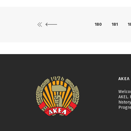
180
181
1
ΑΚΕΛ
Welcom
AKEL. F
history
Progre