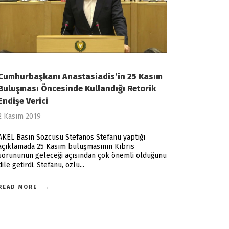
Cumhurbaşkanı Anastasiadis’in 25 Kasım
Buluşması Öncesinde Kullandığı Retorik
Endişe Verici
2 Kasım 2019
AKEL Basın Sözcüsü Stefanos Stefanu yaptığı
açıklamada 25 Kasım buluşmasının Kıbrıs
sorununun geleceği açısından çok önemli olduğunu
dile getirdi. Stefanu, özlü
READ MORE