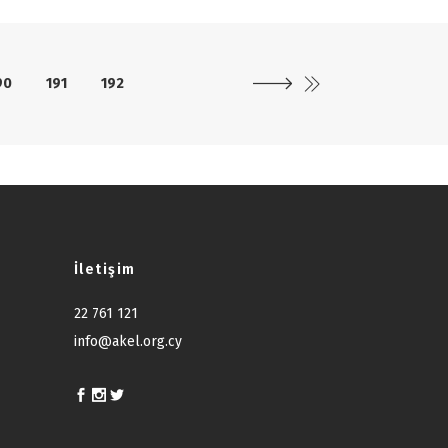
90
191
192
İletişim
22 761 121
info@akel.org.cy