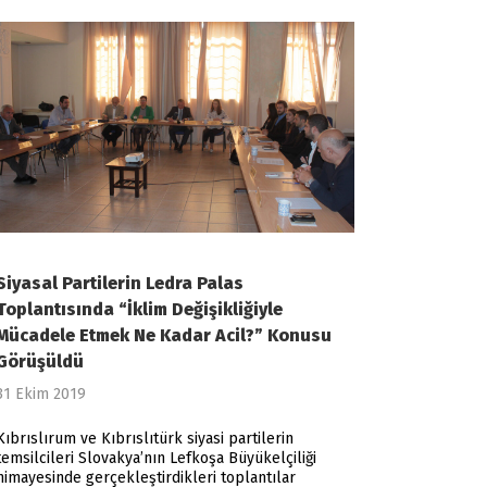
Siyasal Partilerin Ledra Palas
Toplantısında “İklim Değişikliğiyle
Mücadele Etmek Ne Kadar Acil?” Konusu
Görüşüldü
31 Ekim 2019
Kıbrıslırum ve Kıbrıslıtürk siyasi partilerin
temsilcileri Slovakya’nın Lefkoşa Büyükelçiliği
himayesinde gerçekleştirdikleri toplantılar