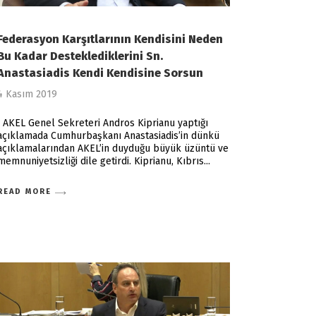
Federasyon Karşıtlarının Kendisini Neden
Bu Kadar Desteklediklerini Sn.
Anastasiadis Kendi Kendisine Sorsun
4 Kasım 2019
AKEL Genel Sekreteri Andros Kiprianu yaptığı
açıklamada Cumhurbaşkanı Anastasiadis’in dünkü
açıklamalarından AKEL’in duyduğu büyük üzüntü ve
memnuniyetsizliği dile getirdi. Kiprianu, Kıbrıs
READ MORE