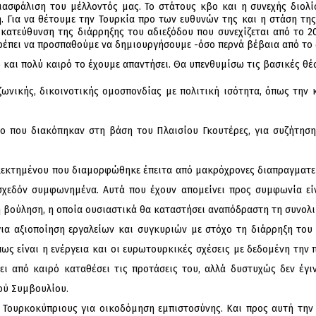
 διασφάλιση του μέλλοντός μας. Το στάτους κβο και η συνεχής διολ
. Για να θέτουμε την Τουρκία προ των ευθυνών της και η στάση της
κατεύθυνση της διάρρηξης του αδιεξόδου που συνεχίζεται από το 20
ρέπει να προσπαθούμε να δημιουργήσουμε -όσο περνά βέβαια από το δ
και πολύ καιρό το έχουμε απαντήσει. Θα υπενθυμίσω τις βασικές θέσ
ζωνικής, δικοινοτικής ομοσπονδίας με πολιτική ισότητα, όπως την
ο που διακόπηκαν στη βάση του Πλαισίου Γκουτέρες, για συζήτησ
εκτημένου που διαμορφώθηκε έπειτα από μακρόχρονες διαπραγματεύ
εδόν συμφωνημένα. Αυτά που έχουν απομείνει προς συμφωνία είνα
ή βούληση, η οποία ουσιαστικά θα καταστήσει αναπόδραστη τη συνολι
ια αξιοποίηση εργαλείων και συγκυριών με στόχο τη διάρρηξη του 
ως είναι η ενέργεια και οι ευρωτουρκικές σχέσεις με δεδομένη την
χει από καιρό καταθέσει τις προτάσεις του, αλλά δυστυχώς δεν έγι
ού Συμβουλίου.
 Τουρκοκύπριους για οικοδόμηση εμπιστοσύνης. Και προς αυτή την