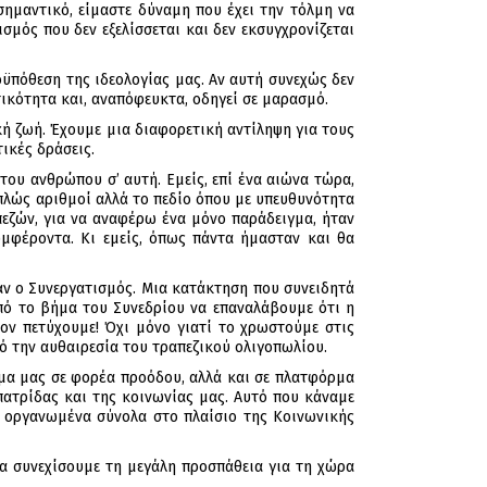
σημαντικό, είμαστε δύναμη που έχει την τόλμη να
σμός που δεν εξελίσσεται και δεν εκσυγχρονίζεται
ροϋπόθεση της ιδεολογίας μας. Αν αυτή συνεχώς δεν
τικότητα και, αναπόφευκτα, οδηγεί σε μαρασμό.
ική ζωή. Έχουμε μια διαφορετική αντίληψη για τους
ικές δράσεις.
του ανθρώπου σ’ αυτή. Εμείς, επί ένα αιώνα τώρα,
 απλώς αριθμοί αλλά το πεδίο όπου με υπευθυνότητα
εζών, για να αναφέρω ένα μόνο παράδειγμα, ήταν
υμφέροντα. Κι εμείς, όπως πάντα ήμασταν και θα
αν ο Συνεργατισμός. Μια κατάκτηση που συνειδητά
από το βήμα του Συνεδρίου να επαναλάβουμε ότι η
τον πετύχουμε! Όχι μόνο γιατί το χρωστούμε στις
πό την αυθαιρεσία του τραπεζικού ολιγοπωλίου.
μμα μας σε φορέα προόδου, αλλά και σε πλατφόρμα
ατρίδας και της κοινωνίας μας. Αυτό που κάναμε
 οργανωμένα σύνολα στο πλαίσιο της Κοινωνικής
α συνεχίσουμε τη μεγάλη προσπάθεια για τη χώρα