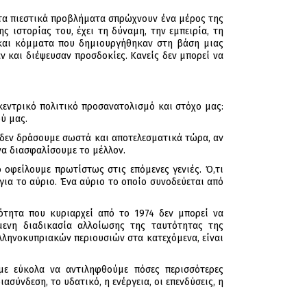
 τα πιεστικά προβλήματα σπρώχνουν ένα μέρος της
 ιστορίας του, έχει τη δύναμη, την εμπειρία, τη
ί και κόμματα που δημιουργήθηκαν στη βάση μιας
 και διέψευσαν προσδοκίες. Κανείς δεν μπορεί να
κεντρικό πολιτικό προσανατολισμό και στόχο μας:
ύ μας.
ν δεν δράσουμε σωστά και αποτελεσματικά τώρα, αν
να διασφαλίσουμε το μέλλον.
οφείλουμε πρωτίστως στις επόμενες γενιές. Ό,τι
για το αύριο. Ένα αύριο το οποίο συνοδεύεται από
ότητα που κυριαρχεί από το 1974 δεν μπορεί να
μενη διαδικασία αλλοίωσης της ταυτότητας της
λληνοκυπριακών περιουσιών στα κατεχόμενα, είναι
με εύκολα να αντιληφθούμε πόσες περισσότερες
σύνδεση, το υδατικό, η ενέργεια, οι επενδύσεις, η