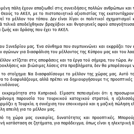
νωμένη πάλη έχουν απαξιωθεί στις συνειδήσεις πολλών ανθρώπων και
Θεούς το ΑΚΕΛ, με το πιστοποιητικό αξιοπιστίας της εκατοντάχρονης
εί το μέλλον του τόπου. Δεν είναι λίγοι οι πολιτικοί σχηματισμο
τελικά αποδείχθηκαν βραχύβιοι και θνησιγενείς αφού απογοήτευσαν
 ζωής και δράσης που έχει το ΑΚΕΛ.
του Συνεδρίου μας. Ένα σύνθημα που συμπυκνώνει και εκφράζει τον 
ν αγώνων για διασφάλιση του μέλλοντος της Κύπρου μας και του λαο
μέλλον κτίζεται στις αποφάσεις και τα έργα τού σήμερα, του τώρα. Α
ροκλήσεις και βιώσιμες λύσεις στα προβλήματα, δεν θα μπορέσουμε 
 το στοίχημα: Να διασφαλίσουμε το μέλλον της χώρας μας. Αυτό το 
να το διαφυλάξουμε, αλλά πρέπει να δημιουργήσουμε τις προοπτικές 
κινδύνους.
η εκκρεμότητα στο Κυπριακό. Είμαστε πεπεισμένοι ότι η προσωριν
αράνομη παρουσία του τουρκικού κατοχικού στρατού, η εξελισσό
μόζει η Τουρκία, η συνέχιση του εποικισμού και η μαζική πώληση ε
λη απειλή για το μέλλον μας.
πό τη χώρα μας ευκαιρίες, δυνατότητες και προοπτικές. Μπορού
ή κατάσταση σε ζητήματα, για παράδειγμα, όπως είναι η ηλεκτρική δια