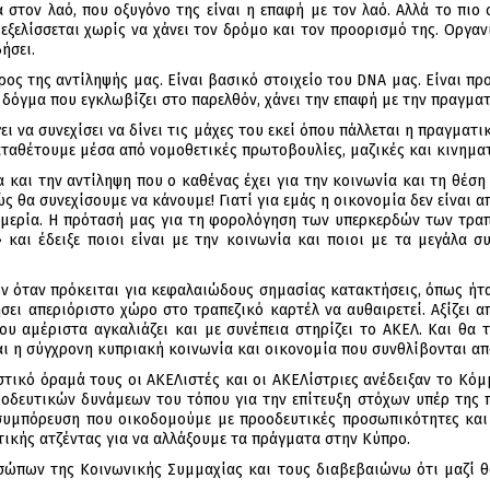
 στον λαό, που οξυγόνο της είναι η επαφή με τον λαό. Αλλά το πιο 
εξελίσσεται χωρίς να χάνει τον δρόμο και τον προορισμό της. Οργανι
ήσει.
ρος της αντίληψής μας. Είναι βασικό στοιχείο του DNA μας. Είναι π
ε δόγμα που εγκλωβίζει στο παρελθόν, χάνει την επαφή με την πραγμα
γει να συνεχίσει να δίνει τις μάχες του εκεί όπου πάλλεται η πραγματ
ταθέτουμε μέσα από νομοθετικές πρωτοβουλίες, μαζικές και κινηματ
 και την αντίληψη που ο καθένας έχει για την κοινωνία και τη θέση 
ς θα συνεχίσουμε να κάνουμε! Γιατί για εμάς η οικονομία δεν είναι
ημερία. Η πρότασή μας για τη φορολόγηση των υπερκερδών των τραπ
 και έδειξε ποιοι είναι με την κοινωνία και ποιοι με τα μεγάλα σ
ον όταν πρόκειται για κεφαλαιώδους σημασίας κατακτήσεις, όπως ήτ
ει απεριόριστο χώρο στο τραπεζικό καρτέλ να αυθαιρετεί. Αξίζει 
υ αμέριστα αγκαλιάζει και με συνέπεια στηρίζει το ΑΚΕΛ. Και θα 
εται η σύγχρονη κυπριακή κοινωνία και οικονομία που συνθλίβονται α
ιστικό όραμά τους οι ΑΚΕΛιστές και οι ΑΚΕΛίστριες ανέδειξαν το Κό
οδευτικών δυνάμεων του τόπου για την επίτευξη στόχων υπέρ της π
 συμπόρευση που οικοδομούμε με προοδευτικές προσωπικότητες και
τικής ατζέντας για να αλλάξουμε τα πράγματα στην Κύπρο.
σώπων της Κοινωνικής Συμμαχίας και τους διαβεβαιώνω ότι μαζί θ