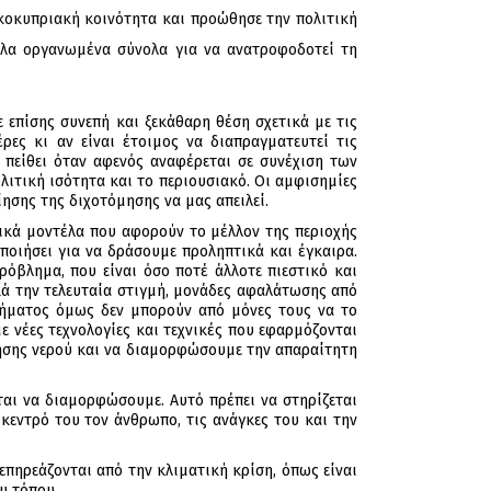
ρκοκυπριακή κοινότητα και προώθησε την πολιτική
λλα οργανωμένα σύνολα για να ανατροφοδοτεί τη
επίσης συνεπή και ξεκάθαρη θέση σχετικά με τις
ρες κι αν είναι έτοιμος να διαπραγματευτεί τις
 πείθει όταν αφενός αναφέρεται σε συνέχιση των
ιτική ισότητα και το περιουσιακό. Οι αμφισημίες
ησης της διχοτόμησης να μας απειλεί.
νικά μοντέλα που αφορούν το μέλλον της περιοχής
οποιήσει για να δράσουμε προληπτικά και έγκαιρα.
ρόβλημα, που είναι όσο ποτέ άλλοτε πιεστικό και
κά την τελευταία στιγμή, μονάδες αφαλάτωσης από
λήματος όμως δεν μπορούν από μόνες τους να το
ε νέες τεχνολογίες και τεχνικές που εφαρμόζονται
ησης νερού και να διαμορφώσουμε την απαραίτητη
ται να διαμορφώσουμε. Αυτό πρέπει να στηρίζεται
κεντρό του τον άνθρωπο, τις ανάγκες του και την
επηρεάζονται από την κλιματική κρίση, όπως είναι
υ τόπου.