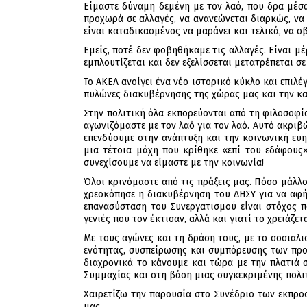
Είμαστε δύναμη δεμένη με τον λαό, που δρα μέσα
προχωρά σε αλλαγές, να ανανεώνεται διαρκώς, να 
είναι καταδικασμένος να μαράνει και τελικά, να σβ
Εμείς, ποτέ δεν φοβηθήκαμε τις αλλαγές. Είναι μέ
εμπλουτίζεται και δεν εξελίσσεται μετατρέπεται σ
Το ΑΚΕΛ ανοίγει ένα νέο ιστορικό κύκλο και επιλέ
πυλώνες διακυβέρνησης της χώρας μας και την κα
Στην πολιτική όλα εκπορεύονται από τη φιλοσοφία
αγωνιζόμαστε με τον λαό για τον λαό. Αυτό ακριβώ
επενδύουμε στην ανάπτυξη και την κοινωνική ευ
μια τέτοια μάχη που κρίθηκε «επί του εδάφους»
συνεχίσουμε να είμαστε με την κοινωνία!
Όλοι κρινόμαστε από τις πράξεις μας. Πόσο μάλλ
χρεοκόπησε η διακυβέρνηση του ΔΗΣΥ για να αφήσ
επανασύσταση του Συνεργατισμού είναι στόχος πο
γενιές που τον έκτισαν, αλλά και γιατί το χρειάζ
Με τους αγώνες και τη δράση τους, με το σοσιαλ
ενότητας, συσπείρωσης και συμπόρευσης των προ
διαχρονικά το κάνουμε και τώρα με την πλατιά
Συμμαχίας και στη βάση μιας συγκεκριμένης πολι
Χαιρετίζω την παρουσία στο Συνέδριο των εκπρο
μας.