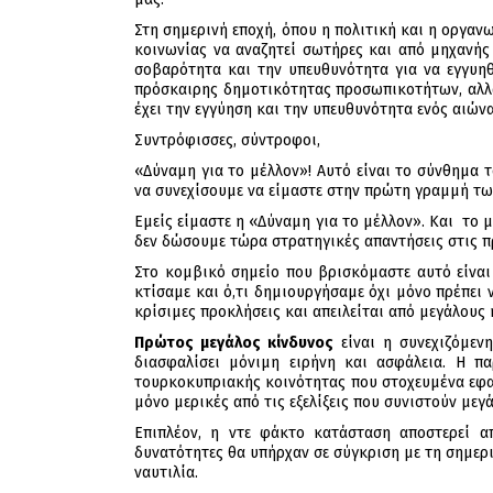
Στη σημερινή εποχή, όπου η πολιτική και η οργα
κοινωνίας να αναζητεί σωτήρες και από μηχανής 
σοβαρότητα και την υπευθυνότητα για να εγγυηθ
πρόσκαιρης δημοτικότητας προσωπικοτήτων, αλλά 
έχει την εγγύηση και την υπευθυνότητα ενός αιώνα
Συντρόφισσες, σύντροφοι,
«Δύναμη για το μέλλον»! Αυτό είναι το σύνθημα 
να συνεχίσουμε να είμαστε στην πρώτη γραμμή τω
Εμείς είμαστε η «Δύναμη για το μέλλον». Και το 
δεν δώσουμε τώρα στρατηγικές απαντήσεις στις π
Στο κομβικό σημείο που βρισκόμαστε αυτό είναι
κτίσαμε και ό,τι δημιουργήσαμε όχι μόνο πρέπει 
κρίσιμες προκλήσεις και απειλείται από μεγάλους 
Πρώτος μεγάλος κίνδυνος
είναι η συνεχιζόμεν
διασφαλίσει μόνιμη ειρήνη και ασφάλεια. Η π
τουρκοκυπριακής κοινότητας που στοχευμένα εφαρ
μόνο μερικές από τις εξελίξεις που συνιστούν μεγά
Επιπλέον, η ντε φάκτο κατάσταση αποστερεί α
δυνατότητες θα υπήρχαν σε σύγκριση με τη σημεριν
ναυτιλία.