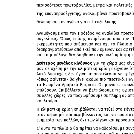
περισσότερες πρωτοβουλίες, μέτρα και πολιτικές
της επαναπροσέγγισης, αναλαμβάνει πρωτοβουλί
θέληση και τον αγώνα για επίτευξη λύσης.
Αναμένουμε από τον Πρόεδρο να αναλάβει πρωτοβ
συγκλίσεις. Όπως επίσης αναμένουμε από τον Πρ
εκκρεμότητες που απέμειναν και όχι το Πλαίσιο
διαπραγματεύσεων από εκεί που έμειναν και αφετ
και τα μισόλογα δεν βοηθούν στην πολύ κρίσιμη κ
Δεύτερος μεγάλος κίνδυνος
για τη χώρα μας είνα
μας σε σχέση με την κλιματική κρίση δείχνουν ότ
Αυτό δυστυχώς δεν έγινε με αποτέλεσμα να τρέχο
-όπως φαίνεται- θα γίνει ακόμα πιο πιεστικό. Π
τα Ηνωμένα Αραβικά Εμιράτα. Οι μονάδες αφαλά
επιλύσουν. Επιβάλλεται να βελτιώσουμε τις υφιστ
σε άλλες χώρες, να προχωρήσουμε σε πλήρη αξιο
κουλτούρα.
Η κλιματική κρίση επιβάλλεται να τεθεί στο κέν
στον σεβασμό του περιβάλλοντος και να προστατε
ευημερία των πολλών, όχι των λίγων και προνομι
Σ’ αυτό το πλαίσιο θα πρέπει να καθορίσουμε συν
ο τουρισμός και η γεωργία, η οποία μαζί με την κ