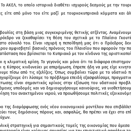
. Το ΑΚΕΛ, το οποίο ιστορικά διαθέτει ισχυρούς δεσμούς με την του
ες είτε από μόνο του είτε μαζί με τουρκοκυπριακά κόμματα και ά
ουλίες στη βάση μιας συγκεκριμένης θετικής ατζέντας. Αναμένουμε 
όεδρο να ξεκαθαρίσει τη θέση του σχετικά με το Πλαίσιο Γκουτέ
 στο σύνολό του. Είναι ισχυρή η πεποίθησή μας ότι ο Πρόεδρος δεν
έρου αμφισβητεί βασικές πρόνοιες του Πλαισίου που αφορούν την πολ
ατάσταση που βρίσκεται το Κυπριακό με τον κίνδυνο της οριστικοποί
ι η κλιματική κρίση. Το γεγονός και μόνο ότι τα διάφορα επιστημο
ι η Κύπρος κινδυνεύει με απερήμωση, έπρεπε ήδη να μας είχε κινητ
υμε πίσω από τις εξελίξεις. Όπως συμβαίνει τώρα με το υδατικό π
ανηγυρίζουμε ότι λύσαμε το πρόβλημα επειδή εξασφαλίσαμε, πραγματι
τωσης είναι σημαντικός κρίκος στην εξίσωση του υδατικού προβ
άμενες υποδομές και να δημιουργήσουμε καινούριες, να υιοθετήσουμ
ποίηση του ανακτημένου νερού, να προωθήσουμε πολιτικές εξοικονόμ
τρο της διαμόρφωσης ενός νέου οικονομικού μοντέλου που επιβάλλε
ύει τους δημόσιους πόρους και, ασφαλώς, θα πρέπει να έχει στο επί
ούχων.
ολική στρατηγική για σημαντικούς τομείς της οικονομίας που άμεσα 
τηνοτροφία είναι κρίσιμης σημασίας για την επισιτιστική ασφάλεια το