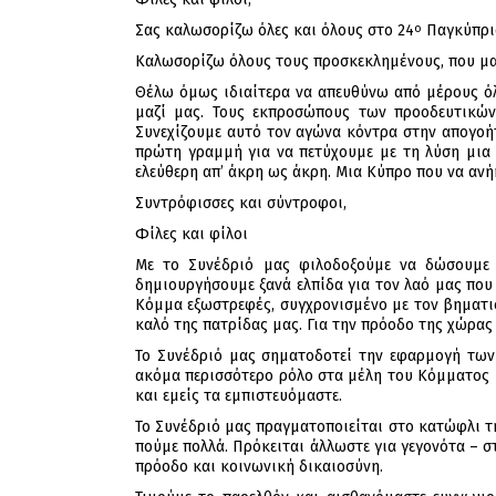
Σας καλωσορίζω όλες και όλους στο 24
Παγκύπριο
ο
Καλωσορίζω όλους τους προσκεκλημένους, που μας
Θέλω όμως ιδιαίτερα να απευθύνω από μέρους ό
μαζί μας. Τους εκπροσώπους των προοδευτικών
Συνεχίζουμε αυτό τον αγώνα κόντρα στην απογοήτ
πρώτη γραμμή για να πετύχουμε με τη λύση μια
ελεύθερη απ’ άκρη ως άκρη. Μια Κύπρο που να ανή
Συντρόφισσες και σύντροφοι,
Φίλες και φίλοι
Με το Συνέδριό μας φιλοδοξούμε να δώσουμε α
δημιουργήσουμε ξανά ελπίδα για τον λαό μας που
Κόμμα εξωστρεφές, συγχρονισμένο με τον βηματι
καλό της πατρίδας μας. Για την πρόοδο της χώρας 
Το Συνέδριό μας σηματοδοτεί την εφαρμογή των
ακόμα περισσότερο ρόλο στα μέλη του Κόμματος 
και εμείς τα εμπιστευόμαστε.
Το Συνέδριό μας πραγματοποιείται στο κατώφλι τ
πούμε πολλά. Πρόκειται άλλωστε για γεγονότα – 
πρόοδο και κοινωνική δικαιοσύνη.