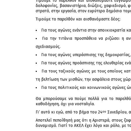
Τιμούμε το παρελθόν και αισθανόμαστε ευγνωμο
δολοφονίες, βασανιστήρια, διώξεις, χαφιεδισμό, 
στρατό, στην εργασία, στον ευρύτερο δημόσιο τομ
Τιμούμε το παρελθόν και αισθανόμαστε δέος:
Για τους αγώνες ενάντια στην αποικιοκρατία κ
Για την τιτάνια προσπάθεια να ριζώσει η α
σχεδιασμούς.
Για τους αγώνες υπεράσπισης της δημοκρατίας,
Για τους αγώνες προάσπισης της ελευθερίας ενά
Για τους ταξικούς αγώνες με τους οποίους κατ
τη βελτίωση των μισθών, την ασφάλεια στους χώρ
Για τους πολιτικούς και κοινωνικούς αγώνες ώ
Θα μπορούσαμε να πούμε πολλά για το παρελθό
καθοδήγηση, όχι για νοσταλγία.
Γι’ αυτό κι εγώ, από το βήμα του 24
Συνεδρίου, α
ου
Αποτελεί πεποίθησή μας ότι η Αριστερά, στους ζο
δυναμισμό. Γιατί το ΑΚΕΛ έχει λόγο και ρόλο, με