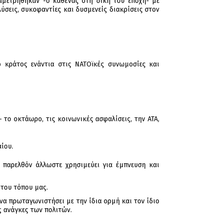
αμετρήθηκαν -ο καθένας στη δική του εποχή- με
ύσεις, συκοφαντίες και δυσμενείς διακρίσεις στον
ό κράτος ενάντια στις ΝΑΤΟϊκές συνωμοσίες και
 το οκτάωρο, τις κοινωνικές ασφαλίσεις, την ΑΤΑ,
ίου.
ο παρελθόν άλλωστε χρησιμεύει για έμπνευση και
του τόπου μας.
να πρωταγωνιστήσει με την ίδια ορμή και τον ίδιο
ς ανάγκες των πολιτών.