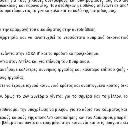
σύνη για τους χιλιάδες συντρόφους και συντρόφισσές μας που αν
φυλακίσεις και παρανομίες. Που στάθηκαν με σθένος απέναντι σε απολ
έα προτάσσοντας το γενικό καλό και το καλό της πατρίδας μας.
αι την εφαρμογή του δικαιώματος στην αυτοδιάθεση
νεξαρτησία και να αναπτυχθεί το νεοσύστατο κυπριακό δικοινοτικ
 ενάντια στην ΕΟΚΑ Β’ και το προδοτικό πραξικόπημα.
ντια στον Αττίλα και για επίλυση του Κυπριακού.
ακτήσαμε καλύτερες συνθήκες εργασίας και καλύτερο επίπεδο ζωής –
ους εργασίας.
στε να έχουμε ισχυρό κοινωνικό κράτος και αναπτυγμένο κράτος δικα
ν, όμως το 24
Συνέδριο γίνεται για το σήμερα και το μέλλον. Τ
ο
ισθάνομαι την υποχρέωση να μιλήσω για το αύριο του Κόμματος και 
φερούς καιρούς της αποπολιτικοποποίησης και του λαϊκισμού, μπορεί 
 το βλέμμα του πάντοτε στραμμένο στην κοινωνία και στις πραγματικέ