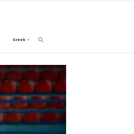
α
Greek