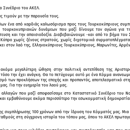
 Συνέδριο του ΑΚΕΛ.
 τιμούν με την παρουσία τους.
λων ένα από καρδιάς καλωσόρισμα προς τους Τουρκοκύπριους συμπα
 τουρκοκυπριακών δυνάμεων που μαζί δίνουμε τον αγώνα για τη
ευση και την απαισιοδοξία. Διαβεβαιώνουμε -και από το βήμα του Συ
 Κύπρο χωρίς ξένους στρατούς, χωρίς διχοτομικά συρματοπλέγματ
κει στον λαό της, Ελληνοκύπριους Τουρκοκύπριους, Μαρωνίτες, Αρμέν
κόμα μεγαλύτερη ώθηση στην πολιτική αντεπίθεση της Αριστεράς
 τόσο την έχει ανάγκη. Θα το πετύχουμε αυτό με ένα Κόμμα ανανεωμ
σμό των προκλήσεων της εποχής και προπαντός, αποτελεσματικό στην
μας. Για την ευημερία του λαού μας.
 αλλαγών που μαζί αποφασίσαμε στο Καταστατικό Συνέδριο του Νοε
και εμβαθύνουμε ακόμα περισσότερο την εσωκομματική δημοκρατία. 
ης συμπλήρωσης 100 χρόνων από την ίδρυση του Κόμματός μας. Μια 
σταθμούς στη σύγχρονη ιστορία του τόπου μας, όπου το ΑΚΕΛ πρωταγω