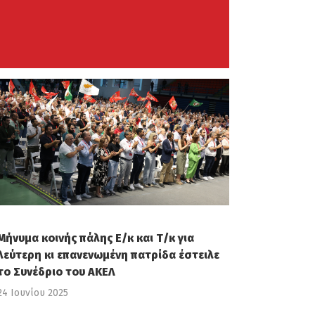
Μήνυμα κοινής πάλης Ε/κ και Τ/κ για
λεύτερη κι επανενωμένη πατρίδα έστειλε
το Συνέδριο του ΑΚΕΛ
24 Ιουνίου 2025