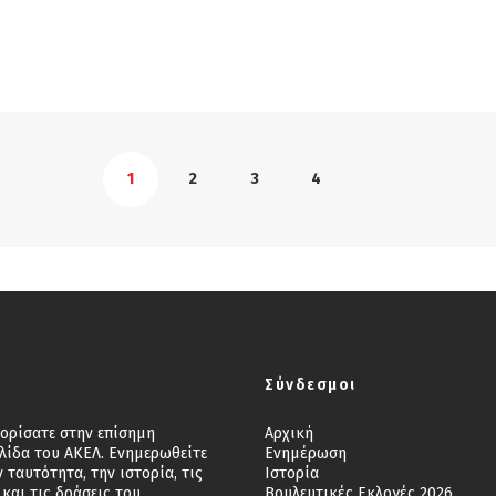
1
2
3
4
Σύνδεσμοι
ορίσατε στην επίσημη
Αρχική
λίδα του ΑΚΕΛ. Ενημερωθείτε
Ενημέρωση
ν ταυτότητα, την ιστορία, τις
Ιστορία
 και τις δράσεις του
Βουλευτικές Εκλογές 2026