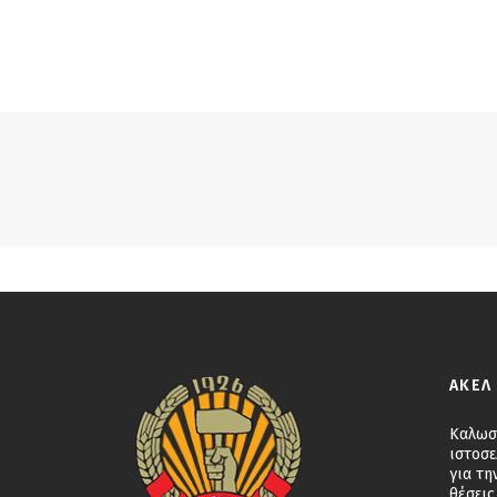
ΑΚΕΛ
Καλωσ
ιστοσε
για τη
θέσεις