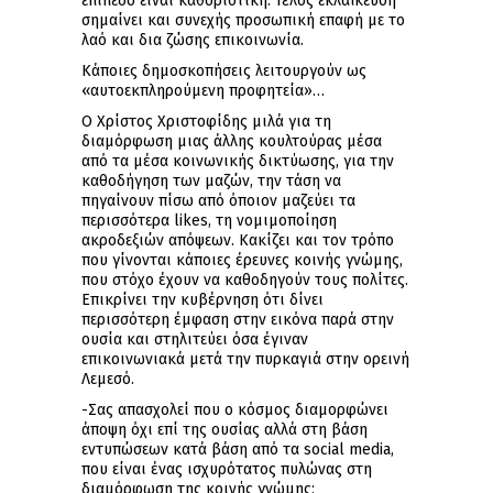
επίπεδο είναι καθοριστική. Τέλος εκλαΐκευση
σημαίνει και συνεχής προσωπική επαφή με το
λαό και δια ζώσης επικοινωνία.
Κάποιες δημοσκοπήσεις λειτουργούν ως
«αυτοεκπληρούμενη προφητεία»…
Ο Χρίστος Χριστοφίδης μιλά για τη
διαμόρφωση μιας άλλης κουλτούρας μέσα
από τα μέσα κοινωνικής δικτύωσης, για την
καθοδήγηση των μαζών, την τάση να
πηγαίνουν πίσω από όποιον μαζεύει τα
περισσότερα likes, τη νομιμοποίηση
ακροδεξιών απόψεων. Κακίζει και τον τρόπο
που γίνονται κάποιες έρευνες κοινής γνώμης,
που στόχο έχουν να καθοδηγούν τους πολίτες.
Επικρίνει την κυβέρνηση ότι δίνει
περισσότερη έμφαση στην εικόνα παρά στην
ουσία και στηλιτεύει όσα έγιναν
επικοινωνιακά μετά την πυρκαγιά στην ορεινή
Λεμεσό.
-Σας απασχολεί που ο κόσμος διαμορφώνει
άποψη όχι επί της ουσίας αλλά στη βάση
εντυπώσεων κατά βάση από τα social media,
που είναι ένας ισχυρότατος πυλώνας στη
διαμόρφωση της κοινής γνώμης;