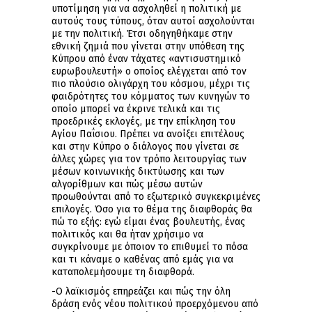
υποτίμηση για να ασχοληθεί η πολιτική με
αυτούς τους τύπους, όταν αυτοί ασχολούνται
με την πολιτική. Έτσι οδηγηθήκαμε στην
εθνική ζημιά που γίνεται στην υπόθεση της
Κύπρου από έναν τάχατες «αντισυστημικό
ευρωβουλευτή» ο οποίος ελέγχεται από τον
πιο πλούσιο ολιγάρχη του κόσμου, μέχρι τις
φαιδρότητες του κόμματος των κυνηγών το
οποίο μπορεί να έκρινε τελικά και τις
προεδρικές εκλογές, με την επίκληση του
Αγίου Παΐσιου. Πρέπει να ανοίξει επιτέλους
και στην Κύπρο ο διάλογος που γίνεται σε
άλλες χώρες για τον τρόπο λειτουργίας των
μέσων κοινωνικής δικτύωσης και των
αλγορίθμων και πώς μέσω αυτών
προωθούνται από το εξωτερικό συγκεκριμένες
επιλογές. Όσο για το θέμα της διαφθοράς θα
πώ το εξής: εγώ είμαι ένας βουλευτής, ένας
πολιτικός και θα ήταν χρήσιμο να
συγκρίνουμε με όποιον το επιθυμεί το πόσα
και τι κάναμε ο καθένας από εμάς για να
καταπολεμήσουμε τη διαφθορά.
-Ο λαϊκισμός επηρεάζει και πώς την όλη
δράση ενός νέου πολιτικού προερχόμενου από