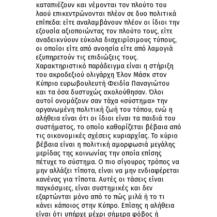
καταπιέζουν και νέμονται τον πλούτο του
λαού επικεντρώνονται πλέον σε δυο πολιτικά
επίπεδα: είτε αναλαμβάνουν πλέον οι ίδιοι την
εξουσία αξιοποιώντας τον πλούτο τους, είτε
αναδεικνύουν εύκολα διαχειρίσιμους τύπους,
οι οποίοι είτε από ανοησία είτε από λαμογιά
εξυπηρετούν τις επιδιώξεις τους.
Χαρακτηριστικό παράδειγμα είναι η στήριξη
του ακροδεξιού ολιγάρχη Έλον Μάσκ στον
Κύπριο ευρωβουλευτή Φειδία Παναγιώτου
και τα όσα δυστυχώς ακολούθησαν. Όλοι
αυτοί ονομάζουν σαν τάχα «σύστημα» την
οργανωμένη πολιτική ζωή του τόπου, ενώ η
αλήθεια είναι ότι οι ίδιοι είναι τα παιδιά του
συστήματος, το οποίο καθορίζεται βέβαια από
τις οικονομικές σχέσεις κυριαρχίας. Το κύριο
βέβαια είναι η πολιτική αμορφωσιά μεγάλης
μερίδας της κοινωνίας την οποία επίσης
πέτυχε το σύστημα. Ο πιο σίγουρος τρόπος να
μην αλλάξει τίποτα, είναι να μην ενδιαφέρεται
κανένας για τίποτα. Αυτές οι τάσεις είναι
παγκόσμιες, είναι συστημικές και δεν
εξαρτώνται μόνο από το πώς μιλά ή το τι
κάνει κάποιος στην Κύπρο. Επίσης η αλήθεια
είναι ότι υπήρχε μέχρι σήμερα φόβος ή