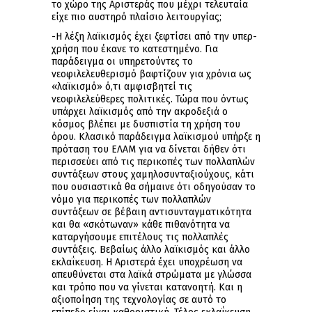
το χώρο της Αριστεράς που μέχρι τελευταία
είχε πιο αυστηρό πλαίσιο λειτουργίας;
-Η λέξη λαϊκισμός έχει ξεφτίσει από την υπερ-
χρήση που έκανε το κατεστημένο. Για
παράδειγμα οι υπηρετούντες το
νεοφιλελευθερισμό βαφτίζουν για χρόνια ως
«λαϊκισμό» ό,τι αμφισβητεί τις
νεοφιλελεύθερες πολιτικές. Τώρα που όντως
υπάρχει λαϊκισμός από την ακροδεξιά ο
κόσμος βλέπει με δυσπιστία τη χρήση του
όρου. Κλασικό παράδειγμα λαϊκισμού υπήρξε η
πρόταση του ΕΛΑΜ για να δίνεται δήθεν ότι
περισσεύει από τις περικοπές των πολλαπλών
συντάξεων στους χαμηλοσυνταξιούχους, κάτι
που ουσιαστικά θα σήμαινε ότι οδηγούσαν το
νόμο για περικοπές των πολλαπλών
συντάξεων σε βέβαιη αντισυνταγματικότητα
και θα «σκότωναν» κάθε πιθανότητα να
καταργήσουμε επιτέλους τις πολλαπλές
συντάξεις. Βεβαίως άλλο λαϊκισμός και άλλο
εκλαΐκευση. Η Αριστερά έχει υποχρέωση να
απευθύνεται στα λαϊκά στρώματα με γλώσσα
και τρόπο που να γίνεται κατανοητή. Και η
αξιοποίηση της τεχνολογίας σε αυτό το