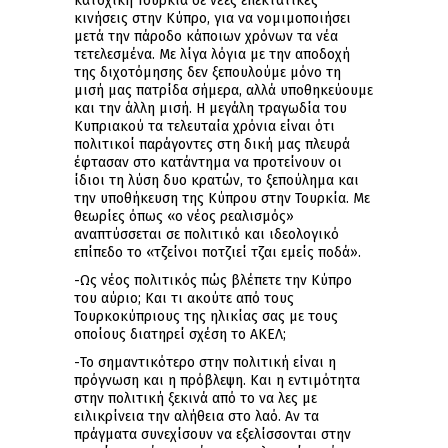
κατοχική Τουρκία σε νέες επεκτατικές
κινήσεις στην Κύπρο, για να νομιμοποιήσει
μετά την πάροδο κάποιων χρόνων τα νέα
τετελεσμένα. Με λίγα λόγια με την αποδοχή
της διχοτόμησης δεν ξεπουλούμε μόνο τη
μισή μας πατρίδα σήμερα, αλλά υποθηκεύουμε
και την άλλη μισή. Η μεγάλη τραγωδία του
Kυπριακού τα τελευταία χρόνια είναι ότι
πολιτικοί παράγοντες στη δική μας πλευρά
έφτασαν στο κατάντημα να προτείνουν οι
ίδιοι τη λύση δυο κρατών, το ξεπούλημα και
την υποθήκευση της Κύπρου στην Τουρκία. Με
θεωρίες όπως «ο νέος ρεαλισμός»
αναπτύσσεται σε πολιτικό και ιδεολογικό
επίπεδο το «τζείνοι ποτζιεί τζαι εμείς ποδά».
-Ως νέος πολιτικός πώς βλέπετε την Κύπρο
του αύριο; Και τι ακούτε από τους
Τουρκοκύπριους της ηλικίας σας με τους
οποίους διατηρεί σχέση το ΑΚΕΛ;
-Το σημαντικότερο στην πολιτική είναι η
πρόγνωση και η πρόβλεψη. Και η εντιμότητα
στην πολιτική ξεκινά από το να λες με
ειλικρίνεια την αλήθεια στο λαό. Αν τα
πράγματα συνεχίσουν να εξελίσσονται στην