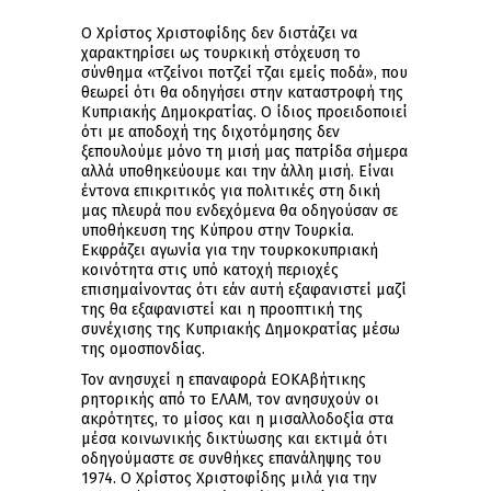
Ο Χρίστος Χριστοφίδης δεν διστάζει να
χαρακτηρίσει ως τουρκική στόχευση το
σύνθημα «τζείνοι ποτζεί τζαι εμείς ποδά», που
θεωρεί ότι θα οδηγήσει στην καταστροφή της
Κυπριακής Δημοκρατίας. Ο ίδιος προειδοποιεί
ότι με αποδοχή της διχοτόμησης δεν
ξεπουλούμε μόνο τη μισή μας πατρίδα σήμερα
αλλά υποθηκεύουμε και την άλλη μισή. Είναι
έντονα επικριτικός για πολιτικές στη δική
μας πλευρά που ενδεχόμενα θα οδηγούσαν σε
υποθήκευση της Κύπρου στην Τουρκία.
Εκφράζει αγωνία για την τουρκοκυπριακή
κοινότητα στις υπό κατοχή περιοχές
επισημαίνοντας ότι εάν αυτή εξαφανιστεί μαζί
της θα εξαφανιστεί και η προοπτική της
συνέχισης της Κυπριακής Δημοκρατίας μέσω
της ομοσπονδίας.
Τον ανησυχεί η επαναφορά ΕΟΚΑβήτικης
ρητορικής από το ΕΛΑΜ, τον ανησυχούν οι
ακρότητες, το μίσος και η μισαλλοδοξία στα
μέσα κοινωνικής δικτύωσης και εκτιμά ότι
οδηγούμαστε σε συνθήκες επανάληψης του
1974. Ο Χρίστος Χριστοφίδης μιλά για την