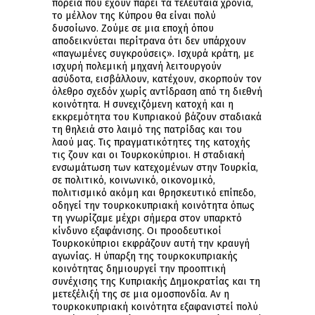
πορεία που έχουν πάρει τα τελευταία χρόνια,
το μέλλον της Κύπρου θα είναι πολύ
δυσοίωνο. Ζούμε σε μια εποχή όπου
αποδεικνύεται περίτρανα ότι δεν υπάρχουν
«παγωμένες συγκρούσεις». Ισχυρά κράτη, με
ισχυρή πολεμική μηχανή λειτουργούν
ασύδοτα, εισβάλλουν, κατέχουν, σκορπούν τον
όλεθρο σχεδόν χωρίς αντίδραση από τη διεθνή
κοινότητα. Η συνεχιζόμενη κατοχή και η
εκκρεμότητα του Kυπριακού βάζουν σταδιακά
τη θηλειά στο λαιμό της πατρίδας και του
λαού μας. Τις πραγματικότητες της κατοχής
τις ζουν και οι Τουρκοκύπριοι. Η σταδιακή
ενσωμάτωση των κατεχομένων στην Τουρκία,
σε πολιτικό, κοινωνικό, οικονομικό,
πολιτισμικό ακόμη και θρησκευτικό επίπεδο,
οδηγεί την τουρκοκυπριακή κοινότητα όπως
τη γνωρίζαμε μέχρι σήμερα στον υπαρκτό
κίνδυνο εξαφάνισης. Οι προοδευτικοί
Τουρκοκύπριοι εκφράζουν αυτή την κραυγή
αγωνίας. Η ύπαρξη της τουρκοκυπριακής
κοινότητας δημιουργεί την προοπτική
συνέχισης της Κυπριακής Δημοκρατίας και τη
μετεξέλιξή της σε μια ομοσπονδία. Αν η
τουρκοκυπριακή κοινότητα εξαφανιστεί πολύ