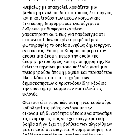
-Βεβαίως με απασχολεί. Χρειάζεται μια
βαθύτερη ανάλυση διότι ο τρόπος λειτουργίας
και η κουλτούρα των μέσων κοινωνικής
δικτύωσης διαμόρφωσαν ένα σύγχρονο
άνθρωπο με διαφορετικά πλέον
χαρακτηριστικά. Όπως για παράδειγμα ότι
στο «scroll down» κρίνει μικρά κείμενα,
φωτογραφίες τα οποία συνήθως δημιουργούν
εντυπώσεις. Επίσης ο Κύπριος σήμερα όταν
ακούει μια άποψη, μετρά την ουσία της
άποψης, μετρά όμως και την απήχησή της. Και
θέλει να πηγαίνει με τους πολλούς γιατί μια
πλειοψηφούσα άποψη μαζεύει και περισσότερα
likes. Κάπως έτσι με τη χρήση των
δημοσκοπήσεων ο Χριστοδουλίδης κέρδισε
την υποστήριξη κομμάτων και τελικά τις
εκλογές.
Φανταστείτε τώρα πώς αυτή η νέα κουλτούρα
καθοδηγεί τις μάζες ανάλογα με την
οικονομική δυνατότητα κάποιου να σπονσάρει
τις αναρτήσεις του, να έχει επαγγελματική
βοήθεια ή να έχει τη βοήθεια των αλγορίθμων
με ότι αυτό συνεπάγεται. Η νομιμοποίηση του