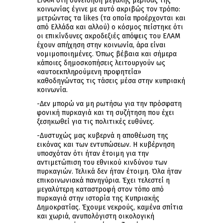
ΕΛΑΜ στη συνείδηση μεγάλης μερίδας της
κοινωνίας έγινε με αυτό ακριβώς τον τρόπο:
μετρώντας τα likes (τα οποία προέρχονται και
από Ελλάδα και αλλού) ο κόσμος πείστηκε ότι
οι επικίνδυνες ακροδεξιές απόψεις του ΕΛΑΜ
έχουν απήχηση στην κοινωνία, άρα είναι
νομιμοποιημένες. Όπως βέβαια και σήμερα
κάποιες δημοσκοπήσεις λειτουργούν ως
«αυτοεκπληρούμενη προφητεία»
καθοδηγώντας τις τάσεις μέσα στην κυπριακή
κοινωνία.
-Δεν μπορώ να μη ρωτήσω για την πρόσφατη
φονική πυρκαγιά και τη συζήτηση που έχει
ξεσηκωθεί για τις πολιτικές ευθύνες.
-Δυστυχώς μας κυβερνά η αποθέωση της
εικόνας και των εντυπώσεων. Η κυβέρνηση
υποσχόταν ότι ήταν έτοιμη για την
αντιμετώπιση του εθνικού κινδύνου των
πυρκαγιών. Τελικά δεν ήταν έτοιμη. Όλα ήταν
επικοινωνιακά πανηγύρια. Έχει τελεστεί η
μεγαλύτερη καταστροφή στον τόπο από
πυρκαγιά στην ιστορία της Κυπριακής
Δημοκρατίας. Έχουμε νεκρούς, καμένα σπίτια
και χωριά, ανυπολόγιστη οικολογική