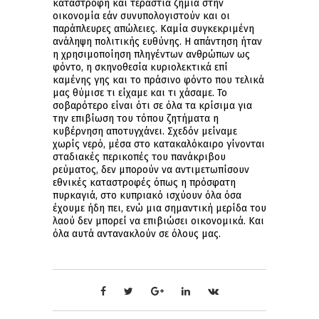
καταστροφή και τεράστια ζημιά στην
οικονομία εάν συνυπολογιστούν και οι
παράπλευρες απώλειες. Καμία συγκεκριμένη
ανάληψη πολιτικής ευθύνης. Η απάντηση ήταν
η χρησιμοποίηση πληγέντων ανθρώπων ως
φόντο, η σκηνοθεσία κυριολεκτικά επί
καμένης γης και το πράσινο φόντο που τελικά
μας θύμισε τι είχαμε και τι χάσαμε. Το
σοβαρότερο είναι ότι σε όλα τα κρίσιμα για
την επιβίωση του τόπου ζητήματα η
κυβέρνηση αποτυγχάνει. Σχεδόν μείναμε
χωρίς νερό, μέσα στο κατακαλόκαιρο γίνονται
σταδιακές περικοπές του πανάκριβου
ρεύματος, δεν μπορούν να αντιμετωπίσουν
εθνικές καταστροφές όπως η πρόσφατη
πυρκαγιά, στο κυπριακό ισχύουν όλα όσα
έχουμε ήδη πει, ενώ μια σημαντική μερίδα του
λαού δεν μπορεί να επιβιώσει οικονομικά. Και
όλα αυτά αντανακλούν σε όλους μας.