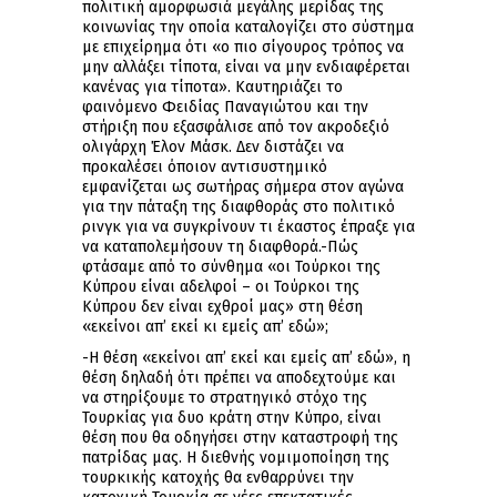
πολιτική αμορφωσιά μεγάλης μερίδας της
κοινωνίας την οποία καταλογίζει στο σύστημα
με επιχείρημα ότι «ο πιο σίγουρος τρόπος να
μην αλλάξει τίποτα, είναι να μην ενδιαφέρεται
κανένας για τίποτα». Καυτηριάζει το
φαινόμενο Φειδίας Παναγιώτου και την
στήριξη που εξασφάλισε από τον ακροδεξιό
ολιγάρχη Έλον Μάσκ. Δεν διστάζει να
προκαλέσει όποιον αντισυστημικό
εμφανίζεται ως σωτήρας σήμερα στον αγώνα
για την πάταξη της διαφθοράς στο πολιτικό
ρινγκ για να συγκρίνουν τι έκαστος έπραξε για
να καταπολεμήσουν τη διαφθορά.-Πώς
φτάσαμε από το σύνθημα «οι Τούρκοι της
Κύπρου είναι αδελφοί – οι Τούρκοι της
Κύπρου δεν είναι εχθροί μας» στη θέση
«εκείνοι απ’ εκεί κι εμείς απ’ εδώ»;
-H θέση «εκείνοι απ’ εκεί και εμείς απ’ εδώ», η
θέση δηλαδή ότι πρέπει να αποδεχτούμε και
να στηρίξουμε το στρατηγικό στόχο της
Τουρκίας για δυο κράτη στην Κύπρο, είναι
θέση που θα οδηγήσει στην καταστροφή της
πατρίδας μας. Η διεθνής νομιμοποίηση της
τουρκικής κατοχής θα ενθαρρύνει την