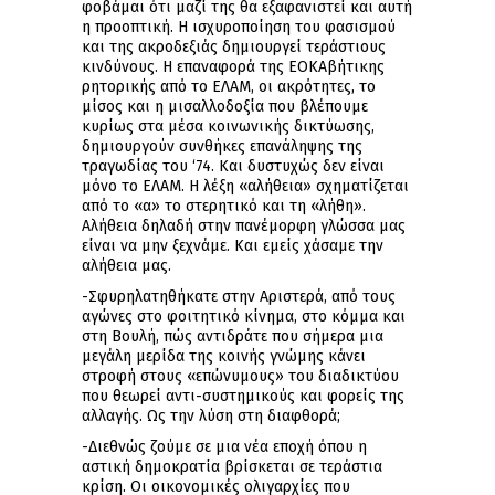
φοβάμαι ότι μαζί της θα εξαφανιστεί και αυτή
η προοπτική. Η ισχυροποίηση του φασισμού
και της ακροδεξιάς δημιουργεί τεράστιους
κινδύνους. Η επαναφορά της ΕΟΚΑβήτικης
ρητορικής από το ΕΛΑΜ, οι ακρότητες, το
μίσος και η μισαλλοδοξία που βλέπουμε
κυρίως στα μέσα κοινωνικής δικτύωσης,
δημιουργούν συνθήκες επανάληψης της
τραγωδίας του ‘74. Και δυστυχώς δεν είναι
μόνο το ΕΛΑΜ. Η λέξη «αλήθεια» σχηματίζεται
από το «α» το στερητικό και τη «λήθη».
Αλήθεια δηλαδή στην πανέμορφη γλώσσα μας
είναι να μην ξεχνάμε. Και εμείς χάσαμε την
αλήθεια μας.
-Σφυρηλατηθήκατε στην Αριστερά, από τους
αγώνες στο φοιτητικό κίνημα, στο κόμμα και
στη Βουλή, πώς αντιδράτε που σήμερα μια
μεγάλη μερίδα της κοινής γνώμης κάνει
στροφή στους «επώνυμους» του διαδικτύου
που θεωρεί αντι-συστημικούς και φορείς της
αλλαγής. Ως την λύση στη διαφθορά;
-Διεθνώς ζούμε σε μια νέα εποχή όπου η
αστική δημοκρατία βρίσκεται σε τεράστια
κρίση. Οι οικονομικές ολιγαρχίες που