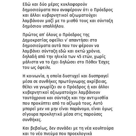
Εδώ και δύο μέρες κυκλοφορούν
δημοσιεύματα που αναφέρουν ότι o Πρόεδρος
και άλλοι κυβερνητικοί αξιωματούχοι
λαμβάνουν μαζί με το μισθό τους και σύνταξη
δημόσιου υπαλλήλου.
Πρώτος απ’ όλους ο Πρόεδρος της
Δημοκρατίας οφείλει ν’ απαντήσει στα
δημοσιεύματα αυτά που τον φέρουν να
λαμβάνει σύνταξη εδώ και οκτώ χρόνια,
δηλαδή από την ηλικία των 45 ετών, χωρίς
μάλιστα να το έχει δηλώσει στο Πόθεν Έσχες
του ως όφειλε.
Η κοινωνία, η οποία δυστυχεί και δυσπραγεί
μέσα σε συνθήκες πρωτόγνωρης ακρίβειας,
θέλει να γνωρίζει αν ο Πρόεδρος ή και άλλοι
κυβερνητικοί αξιωματούχοι λαμβάνουν
ταυτόχρονα και σύνταξη και την αντιμισθία
που προκύπτει από το αξίωμά τους. Αυτό
μπορεί μεν να μην είναι παράνομο, είναι όμως
σίγουρα προκλητικό μέσα στις παρούσες
συνθήκες.
Και βεβαίως, δεν συνάδει με τη νέα κουλτούρα
και το νέο πνεύμα που προεκλογικά