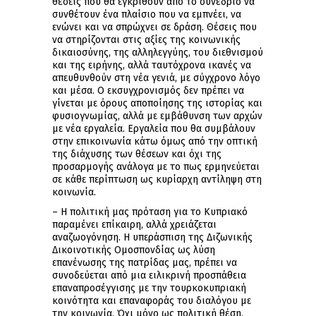
θέσεις που θα εγκριθούν από το συνέδριο να
συνθέτουν ένα πλαίσιο που να εμπνέει, να
ενώνει και να σπρώχνει σε δράση. Θέσεις που
να στηρίζονται στις αξίες της κοινωνικής
δικαιοσύνης, της αλληλεγγύης, του διεθνισμού
και της ειρήνης, αλλά ταυτόχρονα ικανές να
απευθυνθούν στη νέα γενιά, με σύγχρονο λόγο
και μέσα. Ο εκσυγχρονισμός δεν πρέπει να
γίνεται με όρους αποποίησης της ιστορίας και
φυσιογνωμίας, αλλά με εμβάθυνση των αρχών
με νέα εργαλεία. Εργαλεία που θα συμβάλουν
στην επικοινωνία κάτω όμως από την οπτική
της διάχυσης των θέσεων και όχι της
προσαρμογής ανάλογα με το πως ερμηνεύεται
σε κάθε περίπτωση ως κυρίαρχη αντίληψη στη
κοινωνία.
– Η πολιτική μας πρόταση για το Κυπριακό
παραμένει επίκαιρη, αλλά χρειάζεται
αναζωογόνηση. Η υπεράσπιση της Διζωνικής
Δικοινοτικής Ομοσπονδίας ως λύση
επανένωσης της πατρίδας μας, πρέπει να
συνοδεύεται από μια ειλικρινή προσπάθεια
επαναπροσέγγισης με την τουρκοκυπριακή
κοινότητα και επαναφοράς του διαλόγου με
την κοινωνία. Όχι μόνο ως πολιτική θέση,