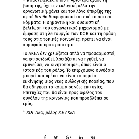
– Νομοτελειακά όπου η Αριστερά έχασε τη
βάση της, όχι την εκλογική αλλά την
οργανωτική, χάνει και τον λόγο ύπαρξής της
αφού δεν θα διαφοροποιείται από τα αστικά
κόμματα. Η σημαντική και ουσιαστική
βελτίωση του οργανωτικού μηχανισμού με
έμφαση στη λειτουργία των ΚΟΒ και τη δράση
τους στις τοπικές κοινωνίες, πρέπει να είναι
κορυφαία προτεραιότητα
Το ΑΚΕΛ δεν χρειάζεται απλά να προσαρμοστεί,
να φτιασιδωθεί. Χρειάζεται να ηγηθεί, να
εμπνεύσει, να κινητοποιήσει, όπως είναι ο
ιστορικός του ρόλος. Το επερχόμενο συνέδριο
μπορεί και πρέπει να είναι το σημείο
εκκίνησης μιας νέας συλλογικής πορείας, που
θα οδηγήσει το κόμμα σε νέες επιτυχίες.
Επιτυχίες που θα είναι προς όφελος του
συνόλου της κοινωνίας που προσβλέπει σε
εμάς.
*
ΚΟΓ ΠΕΟ, μέλος Κ.Ε ΑΚΕΛ