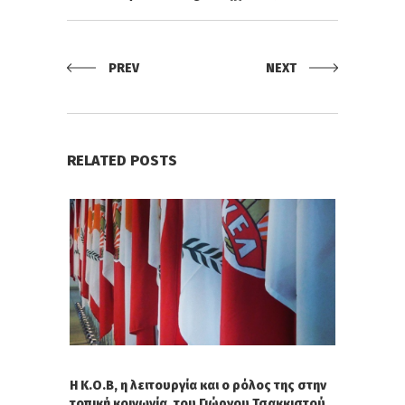
PREV
NEXT
RELATED POSTS
Η Κ.Ο.Β, η λειτουργία και ο ρόλος της στην
τοπική κοινωνία, του Γιώργου Τσακκιστού