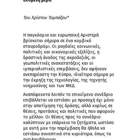
επόμενη μέρα
Του Χρίστου Τομπάζου*
Η παγκόσμια και ευρωπαϊκή Αριστερά
βρίσκεται σήμερα σε ένα κομβικό
σταυροδρόμι. Οι ραγδαίες κοινωνικές,
πολιτικές και οικονομικές εξελίξεις, η
δραστική άνοδος της ακροδεξιάς, οι
γεωπολιτικές ανακατατάξεις και οι
ιμπεριαλιστικές επεμβάσεις, δεν αφήνουν
ανεπηρέαστη την Κύπρο, ιδιαίτερα σήμερα με
την έκρηξη της τεχνολογίας, της τεχνητής
νοημοσύνης και των ΜΚΔ.
Αναπόφευκτα λοιπόν το επικείμενο συνέδριο
επιβάλλεται να εστιάσει με προσοχή όχι μόνο
στην αποτίμηση της δράσης, αλλά κυρίως σε
θέσεις, προτάσεις και πολιτικές που αφορούν
το μέλλον. Οι θέσεις προς το συνέδριο
καλύπτουν με επάρκεια τα ζητήματα, ωστόσο
με αυτή μου την παρέμβαση θα ήθελα να
εστιάσω συνοπτικά στα κυριότερα, όπως τα
αντιλαμβάνομαι.