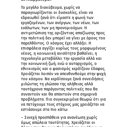
Το μεγάλο διακύβευμα, χωρίς να
παραγνωρίζονται οι δυσκολίες, είναι να
εδραιωθεί ξανά ότι είμαστε η φωνή των
εργαζομένων, των ανέργων, των νέων, των
ευάλωτων, των μη προνομιούχων. Η
αντιμετώπιση της οριζόντιας απαξίωσης προς
την πολιτική δεν μπορεί να γίνει με όρους του
παρελθόντος. Ο κόσμος έχει αλλάξει. Η
επισφάλεια αγγίζει κυρίως τους μορφωμένους
νέους, η κοινωνική ανισότητα βαθαίνει, η
τεχνολογία μεταβάλλει την εργασία αλλά και
την κοινωνική ζωή, ενώ ο αυταρχισμός, ο
εθνικισμός και ο φασισμός κερδίζουν έδαφος.
Χρειάζεται λοιπόν να απευθυνθούμε στην ψυχή
του κόσμου. Να κερδίσουμε ξανά συνειδήσεις
μιλώντας τη γλώσσα της αλήθειας αλλά
ταυτόχρονα παράγοντας πολιτικές που θα
συναντούν και θα απαντούν στα σημερινά
προβλήματα. Πιο συγκεκριμένα θεωρώ ότι για
να πετύχουμε τους στόχους μας χρειάζεται να
εστιάσουμε στα πιο κάτω:
– Συνεχή προσπάθεια για ανανέωση χωρίς
όμως απώλεια ταυτότητας. Χρειάζεται οι