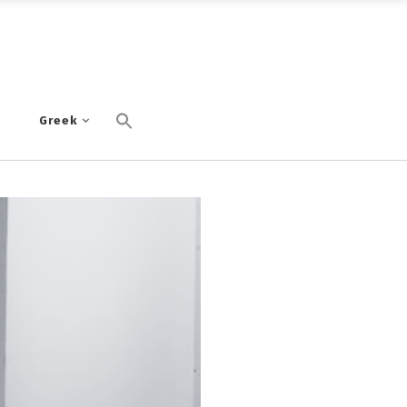
α
Greek