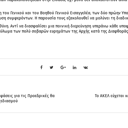
η του Γενικού και του Βοηθού Γενικού Εισαγγελέα, των δύο πρώην Υπ
υση συμφερόντων. Η παρουσία τους εξακολουθεί να μολύνει τη διαδικ
ύνη. Αντί να διασφαλίσει μια ποινική διερεύνηση υπεράνω κάθε υποψί
υκούλωμα των πολύ σοβαρών ευρημάτων της Αρχής κατά της Διαφθοράς
φάσεις για τις Προεδρικές θα
Το ΑΚΕΛ εύχεται 
χεδιασμού