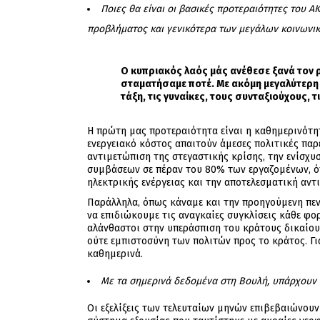
Ποιες θα είναι οι βασικές προτεραιότητες του Α
προβλήματος και γενικότερα των μεγάλων κοινωνικ
Ο κυπριακός λαός μάς ανέθεσε ξανά τον ρ
σταματήσαμε ποτέ. Με ακόμη μεγαλύτερη α
τάξη, τις γυναίκες, τους συνταξιούχους,
Η πρώτη μας προτεραιότητα είναι η καθημερινότητ
ενεργειακό κόστος απαιτούν άμεσες πολιτικές παρ
αντιμετώπιση της στεγαστικής κρίσης, την ενίσχυ
συμβάσεων σε πέραν του 80% των εργαζομένων, όπω
ηλεκτρικής ενέργειας και την αποτελεσματική αντ
Παράλληλα, όπως κάναμε και την προηγούμενη πεν
να επιδιώκουμε τις αναγκαίες συγκλίσεις κάθε φο
αλάνθαστοι στην υπεράσπιση του κράτους δικαίου,
ούτε εμπιστοσύνη των πολιτών προς το κράτος. Γι
καθημερινά.
Με τα σημερινά δεδομένα στη Βουλή, υπάρχουν 
Οι εξελίξεις των τελευταίων μηνών επιβεβαιώνουν