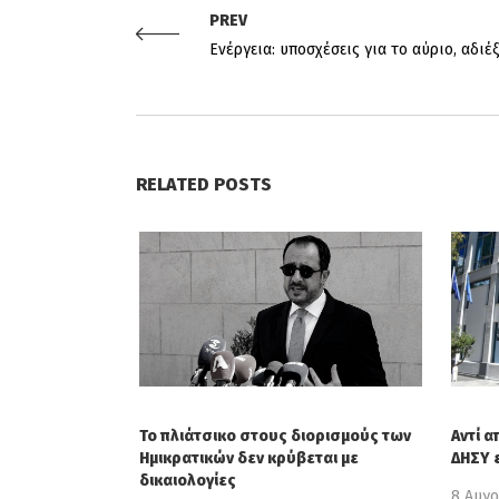
PREV
Ενέργεια: υποσχέσεις για το αύριο, αδιέ
RELATED POSTS
Το πλιάτσικο στους διορισμούς των
Αντί α
Ημικρατικών δεν κρύβεται με
ΔΗΣΥ 
δικαιολογίες
8 Αυγ