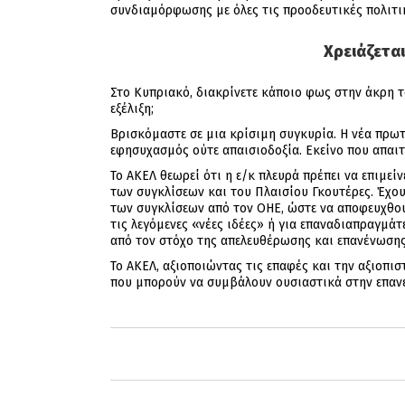
συνδιαμόρφωσης με όλες τις προοδευτικές πολιτικ
Χρειάζετα
Στο Κυπριακό, διακρίνετε κάποιο φως στην άκρη τ
εξέλιξη;
Βρισκόμαστε σε μια κρίσιμη συγκυρία. Η νέα πρωτ
εφησυχασμός ούτε απαισιοδοξία. Εκείνο που απαιτ
Το ΑΚΕΛ θεωρεί ότι η ε/κ πλευρά πρέπει να επιμε
των συγκλίσεων και του Πλαισίου Γκουτέρες. Έχο
των συγκλίσεων από τον ΟΗΕ, ώστε να αποφευχθούν
τις λεγόμενες «νέες ιδέες» ή για επαναδιαπραγμ
από τον στόχο της απελευθέρωσης και επανένωσης
Το ΑΚΕΛ, αξιοποιώντας τις επαφές και την αξιοπισ
που μπορούν να συμβάλουν ουσιαστικά στην επανέ