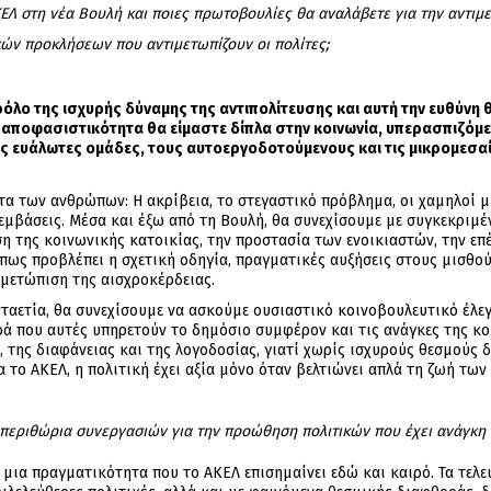
ΚΕΛ στη νέα Βουλή και ποιες πρωτοβουλίες θα αναλάβετε για την αντιμε
ών προκλήσεων που αντιμετωπίζουν οι πολίτες;
όλο της ισχυρής δύναμης της αντιπολίτευσης και αυτή την ευθύνη θ
ποφασιστικότητα θα είμαστε δίπλα στην κοινωνία, υπερασπιζόμενο
 τις ευάλωτες ομάδες, τους αυτοεργοδοτούμενους και τις μικρομεσα
α των ανθρώπων: Η ακρίβεια, το στεγαστικό πρόβλημα, οι χαμηλοί μι
εμβάσεις. Μέσα και έξω από τη Βουλή, θα συνεχίσουμε με συγκεκριμέ
ση της κοινωνικής κατοικίας, την προστασία των ενοικιαστών, την ε
ς προβλέπει η σχετική οδηγία, πραγματικές αυξήσεις στους μισθούς
ιμετώπιση της αισχροκέρδειας.
ταετία, θα συνεχίσουμε να ασκούμε ουσιαστικό κοινοβουλευτικό έλε
ρά που αυτές υπηρετούν το δημόσιο συμφέρον και τις ανάγκες της κο
 της διαφάνειας και της λογοδοσίας, γιατί χωρίς ισχυρούς θεσμούς δ
α το ΑΚΕΛ, η πολιτική έχει αξία μόνο όταν βελτιώνει απλά τη ζωή τω
περιθώρια συνεργασιών για την προώθηση πολιτικών που έχει ανάγκη 
 μια πραγματικότητα που το ΑΚΕΛ επισημαίνει εδώ και καιρό. Τα τελ