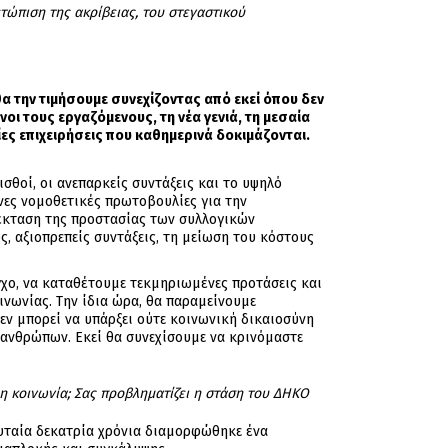
τώπιση της ακρίβειας, του στεγαστικού
α την τιμήσουμε συνεχίζοντας από εκεί όπου δεν
ι τους εργαζόμενους, τη νέα γενιά, τη μεσαία
ίες επιχειρήσεις που καθημερινά δοκιμάζονται.
σθοί, οι ανεπαρκείς συντάξεις και το υψηλό
νες νομοθετικές πρωτοβουλίες για την
πέκταση της προστασίας των συλλογικών
, αξιοπρεπείς συντάξεις, τη μείωση του κόστους
γχο, να καταθέτουμε τεκμηριωμένες προτάσεις και
ινωνίας. Την ίδια ώρα, θα παραμείνουμε
εν μπορεί να υπάρξει ούτε κοινωνική δικαιοσύνη
ν ανθρώπων. Εκεί θα συνεχίσουμε να κρινόμαστε
η κοινωνία; Σας προβληματίζει η στάση του ΔΗΚΟ
ευταία δεκατρία χρόνια διαμορφώθηκε ένα