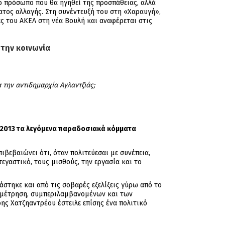
το πρόσωπο που θα ηγηθεί της προσπάθειας, αλλά
τος αλλαγής. Στη συνέντευξή του στη «Χαραυγή»,
ς του ΑΚΕΛ στη νέα Βουλή και αναφέρεται στις
την κοινωνία
 την αντιδημαρχία Αγλαντζιάς;
ο 2013 τα λεγόμενα παραδοσιακά κόμματα
ιβεβαιώνει ότι, όταν πολιτεύεσαι με συνέπεια,
εγαστικό, τους μισθούς, την εργασία και το
άστηκε και από τις σοβαρές εξελίξεις γύρω από το
αναμέτρηση, συμπεριλαμβανομένων και των
ς Χατζηαντρέου έστειλε επίσης ένα πολιτικό