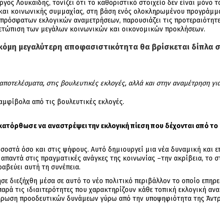
ος Λουκαΐδης, τονίζει ότι το καθοριστικό στοιχείο δεν είναι μόνο 
και κοινωνικής συμμαχίας, στη βάση ενός ολοκληρωμένου προγράμμα
ν πρόσφατων εκλογικών αναμετρήσεων, παρουσιάζει τις προτεραιότητε
μετώπιση των μεγάλων κοινωνικών και οικονομικών προκλήσεων.
ακόμη μεγαλύτερη αποφασιστικότητα θα βρίσκεται δίπλα σ
ποτελέσματα, στις βουλευτικές εκλογές, αλλά και στην αναμέτρηση για
αμφίβολα από τις βουλευτικές εκλογές.
υ κατόρθωσε να αναστρέψει την εκλογική πίεση που δέχονται από τ
οστά όσο και στις ψήφους. Αυτό δημιουργεί μια νέα δυναμική και επ
παντά στις πραγματικές ανάγκες της κοινωνίας –την ακρίβεια, το στ
ραβεύει αυτή τη συνέπεια.
ε διεξήχθη μέσα σε αυτό το νέο πολιτικό περιβάλλον το οποίο επηρε
 παρά τις ιδιαιτερότητες που χαρακτηρίζουν κάθε τοπική εκλογική 
ίρωση προοδευτικών δυνάμεων γύρω από την υποψηφιότητα της Άντρη