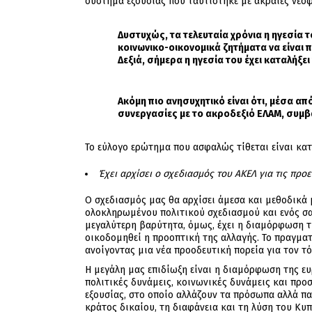
σύστημα εξουσίας που ταυτίστηκε με ακραίες νεοφ
Δυστυχώς, τα τελευταία χρόνια η ηγεσία τ
κοινωνικο-οικονομικά ζητήματα να είναι 
Δεξιά, σήμερα η ηγεσία του έχει καταλήξε
Ακόμη πιο ανησυχητικό είναι ότι, μέσα απ
συνεργασίες με το ακροδεξιό ΕΛΑΜ, συμβ
Το εύλογο ερώτημα που ασφαλώς τίθεται είναι κα
Έχει αρχίσει ο σχεδιασμός του ΑΚΕΛ για τις προ
Ο σχεδιασμός μας θα αρχίσει άμεσα και μεθοδικά 
ολοκληρωμένου πολιτικού σχεδιασμού και ενός σα
μεγαλύτερη βαρύτητα, όμως, έχει η διαμόρφωση τ
οικοδομηθεί η προοπτική της αλλαγής. Το πραγματ
ανοίγοντας μια νέα προοδευτική πορεία για τον τό
Η μεγάλη μας επιδίωξη είναι η διαμόρφωση της ε
πολιτικές δυνάμεις, κοινωνικές δυνάμεις και προ
εξουσίας, στο οποίο αλλάζουν τα πρόσωπα αλλά πα
κράτος δικαίου, τη διαφάνεια και τη λύση του Κυ