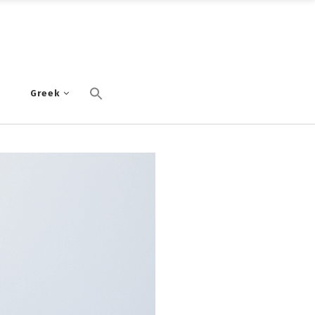
α
Greek