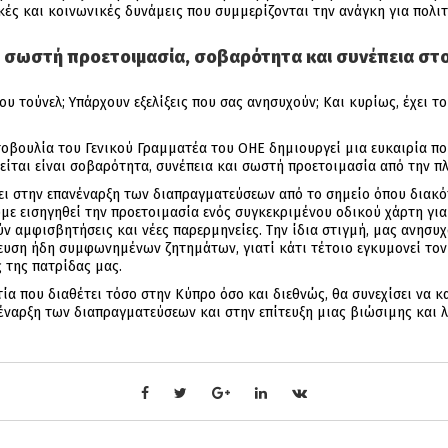
ές και κοινωνικές δυνάμεις που συμμερίζονται την ανάγκη για πολιτ
ι σωστή προετοιμασία, σοβαρότητα και συνέπεια στ
ου τούνελ; Υπάρχουν εξελίξεις που σας ανησυχούν; Και κυρίως, έχει 
οβουλία του Γενικού Γραμματέα του ΟΗΕ δημιουργεί μια ευκαιρία που
είται είναι σοβαρότητα, συνέπεια και σωστή προετοιμασία από την π
ίνει στην επανέναρξη των διαπραγματεύσεων από το σημείο όπου δια
υμε εισηγηθεί την προετοιμασία ενός συγκεκριμένου οδικού χάρτη γι
 αμφισβητήσεις και νέες παρερμηνείες. Την ίδια στιγμή, μας ανησυ
άτευση ήδη συμφωνημένων ζητημάτων, γιατί κάτι τέτοιο εγκυμονεί το
 της πατρίδας μας.
τία που διαθέτει τόσο στην Κύπρο όσο και διεθνώς, θα συνεχίσει να 
ναρξη των διαπραγματεύσεων και στην επίτευξη μιας βιώσιμης και λ