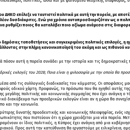
ιλελεύθερες πολιτικές, αλλά και με φαινόμενα θεσμικής διαφθοράς, 
ου ΔΗΚΟ επέλεξε να ταυτιστεί πολιτικά με αυτή την πορεία, με απο
πλέον δυσδιάκριτες. Ενώ για χρόνια αυτοπροσδιοριζόταν ως ο πολι
ι να ρυθμίζει ποιος θα καταλάβει ποιο αξίωμα ανάμεσα στις διαφορ
ό δημόσιες τοποθετήσεις και συγκεκριμένες πολιτικές επιλογές, η η
άλλοντας στην πλήρη κανονικοποίησή του ακόμη και ως πιθανού κυ
τά πόσον αυτή η πορεία συνάδει με την ιστορία και τις δημοκρατικέ
εδρικές εκλογές του 2028; Ποια είναι η φιλοσοφία με την οποία θα προσ
μέσα από τις συλλογικές διαδικασίες του κόμματος. Οι αποφάσεις μα
φούς οδικού χάρτη. Προφανώς, το πρόσωπο που θα ηγηθεί αυτής της
ης μεγάλης πολιτικής και κοινωνικής συμμαχίας που έχει ανάγκη ο 
ικό διακύβευμα των προεδρικών εκλογών είναι αν η χώρα θα συνεχίσε
πο και την κοινωνία.
υρύτερης δυνατής προοδευτικής και κοινωνικής πλειοψηφίας, ενός ισ
σωπικότητες που πιστεύουν ότι η χώρα χρειάζεται μια νέα πορεία. Με
ραμένουν οι ίδιες πολιτικές, η Κύπρος έχει ανάγκη από μια κυβέρνησ
πριακού. Προς αυτή την κατεύθυνση θα εργαστούμε με ειλικρίνεια, α