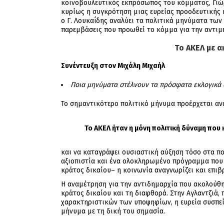
κοινοβουλευτικός εκπρόσωπος του κόμματος, Γιώργ
κυρίως η συγκρότηση μιας ευρείας προοδευτικής 
ο Γ. Λουκαΐδης αναλύει τα πολιτικά μηνύματα τω
παρεμβάσεις που προωθεί το κόμμα για την αντι
Το ΑΚΕΛ με 
Συνέντευξη στον Μιχάλη Μιχαήλ
Ποια μηνύματα στέλνουν τα πρόσφατα εκλογικά α
Το σημαντικότερο πολιτικό μήνυμα προέρχεται αν
Το ΑΚΕΛ ήταν η μόνη πολιτική δύναμη πο
και να καταγράψει ουσιαστική αύξηση τόσο στα ποσ
αξιοπιστία και ένα ολοκληρωμένο πρόγραμμα που α
κράτος δικαίου– η κοινωνία αναγνωρίζει και επιβ
Η αναμέτρηση για την αντιδημαρχία που ακολούθησ
κράτος δικαίου και τη διαφθορά. Στην Αγλαντζιά,
χαρακτηριστικών των υποψηφίων, η ευρεία συσπε
μήνυμα με τη δική του σημασία.