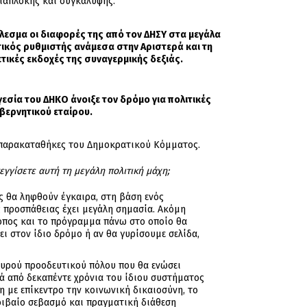
διαπλοκής και συγκάλυψης.
τέλεσμα οι διαφορές της από τον ΔΗΣΥ στα μεγάλα
τικός ρυθμιστής ανάμεσα στην Αριστερά και τη
ετικές εκδοχές της συναγερμικής δεξιάς.
γεσία του ΔΗΚΟ άνοιξε τον δρόμο για πολιτικές
βερνητικού εταίρου.
ς παρακαταθήκες του Δημοκρατικού Κόμματος.
εγγίσετε αυτή τη μεγάλη πολιτική μάχη;
ς θα ληφθούν έγκαιρα, στη βάση ενός
 προσπάθειας έχει μεγάλη σημασία. Ακόμη
τόπος και το πρόγραμμα πάνω στο οποίο θα
ι στον ίδιο δρόμο ή αν θα γυρίσουμε σελίδα,
χυρού προοδευτικού πόλου που θα ενώσει
τά από δεκαπέντε χρόνια του ίδιου συστήματος
η με επίκεντρο την κοινωνική δικαιοσύνη, το
μοιβαίο σεβασμό και πραγματική διάθεση