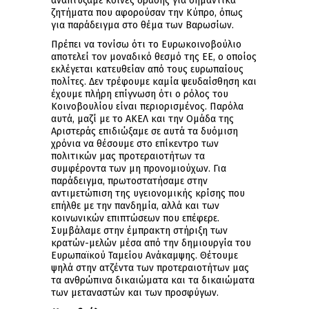
αναπτύξαμε κοινές δράσης για σημαντικά
ζητήματα που αφορούσαν την Κύπρο, όπως
για παράδειγμα στο θέμα των Βαρωσίων.
Πρέπει να τονίσω ότι το Ευρωκοινοβούλιο
αποτελεί τον μοναδικό θεσμό της ΕΕ, ο οποίος
εκλέγεται κατευθείαν από τους ευρωπαίους
πολίτες. Δεν τρέφουμε καμία ψευδαίσθηση και
έχουμε πλήρη επίγνωση ότι ο ρόλος του
Κοινοβουλίου είναι περιορισμένος. Παρόλα
αυτά, μαζί με το ΑΚΕΛ και την Ομάδα της
Αριστεράς επιδιώξαμε σε αυτά τα δυόμιση
χρόνια να θέσουμε στο επίκεντρο των
πολιτικών μας προτεραιοτήτων τα
συμφέροντα των μη προνομιούχων. Για
παράδειγμα, πρωτοστατήσαμε στην
αντιμετώπιση της υγειονομικής κρίσης που
επήλθε με την πανδημία, αλλά και των
κοινωνικών επιπτώσεων που επέφερε.
Συμβάλαμε στην έμπρακτη στήριξη των
κρατών-μελών μέσα από την δημιουργία του
Ευρωπαϊκού Ταμείου Ανάκαμψης. Θέτουμε
ψηλά στην ατζέντα των προτεραιοτήτων μας
τα ανθρώπινα δικαιώματα και τα δικαιώματα
των μεταναστών και των προσφύγων.