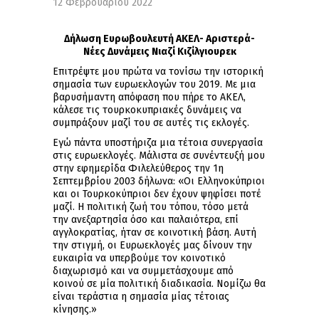
12 Φεβρουαρίου 2022
Δήλωση Ευρωβουλευτή ΑΚΕΛ- Αριστερά-
Νέες Δυνάμεις Νιαζί Κιζίλγιουρεκ
Επιτρέψτε μου πρώτα να τονίσω την ιστορική
σημασία των ευρωεκλογών του 2019. Με μια
βαρυσήμαντη απόφαση που πήρε το ΑΚΕΛ,
κάλεσε τις τουρκοκυπριακές δυνάμεις να
συμπράξουν μαζί του σε αυτές τις εκλογές.
Εγώ πάντα υποστήριζα μια τέτοια συνεργασία
στις ευρωεκλογές. Μάλιστα σε συνέντευξή μου
στην εφημερίδα Φιλελεύθερος την 1η
Σεπτεμβρίου 2003 δήλωνα: «Οι Ελληνοκύπριοι
και οι Τουρκοκύπριοι δεν έχουν ψηφίσει ποτέ
μαζί. Η πολιτική ζωή του τόπου, τόσο μετά
την ανεξαρτησία όσο και παλαιότερα, επί
αγγλοκρατίας, ήταν σε κοινοτική βάση. Αυτή
την στιγμή, οι Ευρωεκλογές μας δίνουν την
ευκαιρία να υπερβούμε τον κοινοτικό
διαχωρισμό και να συμμετάσχουμε από
κοινού σε μία πολιτική διαδικασία. Νομίζω θα
είναι τεράστια η σημασία μίας τέτοιας
κίνησης.»