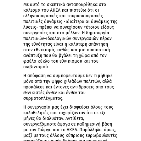
Με αυτό το σκεπτικό ανταποκρίθηκα στο
κάλεσμα του ΑΚΕΛ και πιστεύω ότι οι
ελληνοκυπριακές και τουρκοκυπριακές
πολιτικές δυνάμεις -ιδιαίτερα οι δυνάμεις της
λύσεις- πρέπει να συνεχίσουν τέτοιου είδους
συνεργασίες και στο μέλλον. Η δημιουργία
πολιτικών-ιδεολογικών συνεργασιών πέραν
της εθνότητας είναι η καλύτερη απάντηση
στον εθνικισμό, καθώς και μια ουσιαστική
ανάπτυξη που θα βγάλει τη χώρα από τον
φαύλο κύκλο του εθνικισμού και του
σωβινισμού.
Η απόφαση να συμπορευτούμε δεν τιμήθηκε
μόνο από την ψήφο χιλιάδων πολιτών, αλλά
προκάλεσε και έντονες αντιδράσεις από τους
εθνικιστές ένθεν και ένθεν του
συρματοπλέγματος.
Η συνεργασία μας έχει διαψεύσει όλους τους
καλοθελητές που ισχυρίζονταν ότι σε έξι
μήνες θα διαλυόταν. Αντίθετα,
συνεργαζόμαστε άψογα σε καθημερινή βάση
με τον Γιώργο και το ΑΚΕΛ. Παράλληλα, όμως,
μαζί με τους άλλους κύπριους ευρωβουλευτές