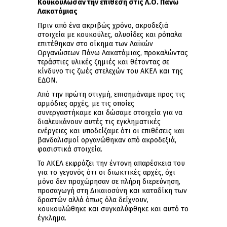
Κουκούλωσαν την επίθεση στις Λ.Ο. Πάνω
Λακατάμιας
Πριν από ένα ακριβώς χρόνο, ακροδεξιά
στοιχεία με κουκούλες, αλυσίδες και ρόπαλα
επιτέθηκαν στο οίκημα των Λαϊκών
Οργανώσεων Πάνω Λακατάμιας, προκαλώντας
τεράστιες υλικές ζημιές και θέτοντας σε
κίνδυνο τις ζωές στελεχών του ΑΚΕΛ και της
ΕΔΟΝ.
Από την πρώτη στιγμή, επισημάναμε προς τις
αρμόδιες αρχές, με τις οποίες
συνεργαστήκαμε και δώσαμε στοιχεία για να
διαλευκάνουν αυτές τις εγκληματικές
ενέργειες και υποδείξαμε ότι οι επιθέσεις και
βανδαλισμοί οργανώθηκαν από ακροδεξιά,
φασιστικά στοιχεία.
Το ΑΚΕΛ εκφράζει την έντονη απαρέσκεια του
για το γεγονός ότι οι διωκτικές αρχές, όχι
μόνο δεν προχώρησαν σε πλήρη διερεύνηση,
προσαγωγή στη Δικαιοσύνη και καταδίκη των
δραστών αλλά όπως όλα δείχνουν,
κουκουλώθηκε και συγκαλύφθηκε και αυτό το
έγκλημα.