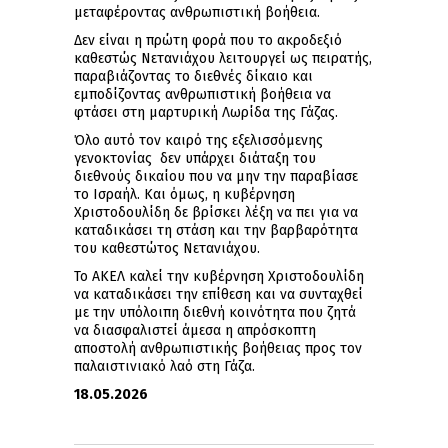
μεταφέροντας ανθρωπιστική βοήθεια.
Δεν είναι η πρώτη φορά που το ακροδεξιό
καθεστώς Νετανιάχου λειτουργεί ως πειρατής,
παραβιάζοντας το διεθνές δίκαιο και
εμποδίζοντας ανθρωπιστική βοήθεια να
φτάσει στη μαρτυρική Λωρίδα της Γάζας.
Όλο αυτό τον καιρό της εξελισσόμενης
γενοκτονίας δεν υπάρχει διάταξη του
διεθνούς δικαίου που να μην την παραβίασε
το Ισραήλ. Και όμως, η κυβέρνηση
Χριστοδουλίδη δε βρίσκει λέξη να πει για να
καταδικάσει τη στάση και την βαρβαρότητα
του καθεστώτος Νετανιάχου.
Το ΑΚΕΛ καλεί την κυβέρνηση Χριστοδουλίδη
να καταδικάσει την επίθεση και να συνταχθεί
με την υπόλοιπη διεθνή κοινότητα που ζητά
να διασφαλιστεί άμεσα η απρόσκοπτη
αποστολή ανθρωπιστικής βοήθειας προς τον
παλαιστινιακό λαό στη Γάζα.
18
.05.2026