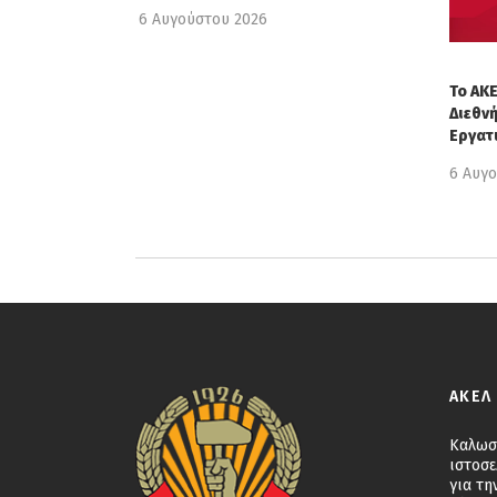
6 Αυγούστου 2026
Το ΑΚΕ
Διεθν
Εργατ
6 Αυγ
ΑΚΕΛ
Καλωσ
ιστοσε
για τη