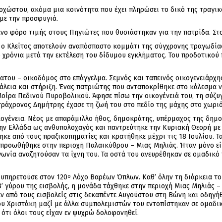
ώστου, ακόμα μια κοινότητα που έχει πληρώσει το δικό της τραγικ
με την προσφυγιά.
ενο φόρο τιμής στους Πηγιώτες που θυσιάστηκαν για την πατρίδα. Στ
ι ο Κλείτος αποτελούν αναπόσπαστο κομμάτι της σύγχρονης τραγωδίας
 χρόνια μετά την εκτέλεση του δίδυμου εγκλήματος. Του προδοτικού
ατου – οικοδόμος στο επάγγελμα. Σεμνός και ταπεινός οικογενειάρχη
άλεια και στήριξη. Ένας πατριώτης που ανταποκρίθηκε στο κάλεσμα ν
Μοίρα Πεδινού Πυροβολικού. Άφησε πίσω την οικογένειά του, τη σύζυγ
τράχρονος Δημήτρης έχασε τη ζωή του στο πεδίο της μάχης στο χωριό
κογένεια. Νέος με απαράμιλλο ήθος, δημοκράτης, υπέρμαχος της δημο
ην Ελλάδα ως ανθυπολοχαγός και παντρεύτηκε την Κυριακή Θεορή με
ε από τους πραξικοπηματίες και κρατήθηκε μέχρι τις 18 Ιουλίου. Τα
προωθήθηκε στην περιοχή Παλαικύθρου – Μιας Μηλιάς. Ήταν μόνο είκο
αγωνία αναζητούσαν τα ίχνη του. Τα οστά του ανευρέθηκαν σε ομαδικό
ή υπηρετούσε στον 120
Λόχο Βαρέων Όπλων. Καθ’ όλην τη διάρκεια του
ο
Β’ γύρου της εισβολής, η μονάδα τάχθηκε στην περιοχή Μιας Μηλιάς
ν από τους εισβολείς στις δεκαπέντε Αυγούστου στη Βώνη και οδηγ
 του Χριστάκη μαζί με άλλα συμπολεμιστών του εντοπίστηκαν σε ομαδ
ότι όλοι τους είχαν εν ψυχρώ δολοφονηθεί.