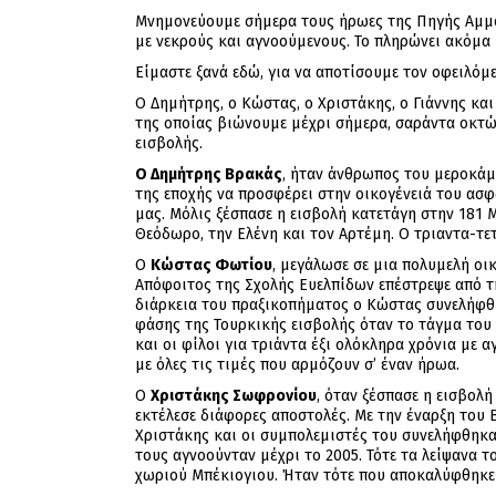
Μνημονεύουμε σήμερα τους ήρωες της Πηγής Αμμοχ
με νεκρούς και αγνοούμενους. Το πληρώνει ακόμα 
Είμαστε ξανά εδώ, για να αποτίσουμε τον οφειλόμ
Ο Δημήτρης, ο Κώστας, ο Χριστάκης, ο Γιάννης κα
της οποίας βιώνουμε μέχρι σήμερα, σαράντα οκτώ
εισβολής.
Ο Δημήτρης Βρακάς
, ήταν άνθρωπος του μεροκάμ
της εποχής να προσφέρει στην οικογένειά του ασφ
μας. Μόλις ξέσπασε η εισβολή κατετάγη στην 181 
Θεόδωρο, την Ελένη και τον Αρτέμη. Ο τριαντα-τε
Ο
Κώστας Φωτίου
, μεγάλωσε σε μια πολυμελή οι
Απόφοιτος της Σχολής Ευελπίδων επέστρεψε από τ
διάρκεια του πραξικοπήματος ο Κώστας συνελήφθηκ
φάσης της Τουρκικής εισβολής όταν το τάγμα του 
και οι φίλοι για τριάντα έξι ολόκληρα χρόνια με 
με όλες τις τιμές που αρμόζουν σ’ έναν ήρωα.
Ο
Χριστάκης Σωφρονίου
, όταν ξέσπασε η εισβολ
εκτέλεσε διάφορες αποστολές. Με την έναρξη του 
Χριστάκης και οι συμπολεμιστές του συνελήφθηκα
τους αγνοούνταν μέχρι το 2005. Τότε τα λείψανα
χωριού Μπέκιογιου. Ήταν τότε που αποκαλύφθηκε 