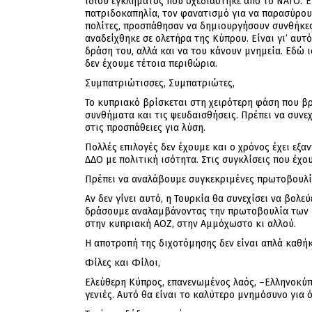
ίδιου εγκλήματος που σχεδιάστηκε από το ΝΑΤΟ. Έ
πατριδοκαπηλία, τον φανατισμό για να παρασύρου
πολίτες, προσπάθησαν να δημιουργήσουν συνθήκες 
αναδείχθηκε σε ολετήρα της Κύπρου. Είναι γι’ αυ
δράση του, αλλά και να του κάνουν μνημεία. Εδώ ι
δεν έχουμε τέτοια περιθώρια.
Συμπατριώτισσες, Συμπατριώτες,
Το κυπριακό βρίσκεται στη χειρότερη φάση που βρ
συνθήματα και τις ψευδαισθήσεις. Πρέπει να συνεχ
στις προσπάθειες για λύση.
Πολλές επιλογές δεν έχουμε και ο χρόνος έχει εξα
ΔΔΟ με πολιτική ισότητα. Στις συγκλίσεις που έχο
Πρέπει να αναλάβουμε συγκεκριμένες πρωτοβουλίε
Αν δεν γίνει αυτό, η Τουρκία θα συνεχίσει να βολ
δράσουμε αναλαμβάνοντας την πρωτοβουλία των κι
στην κυπριακή ΑΟΖ, στην Αμμόχωστο κι αλλού.
Η αποτροπή της διχοτόμησης δεν είναι απλά καθήκ
Φίλες και Φίλοι,
Ελεύθερη Κύπρος, επανενωμένος λαός, –Ελληνοκύπρ
γενιές. Αυτό θα είναι το καλύτερο μνημόσυνο για 