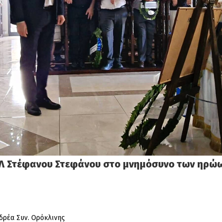
ΚΕΛ Στέφανου Στεφάνου στο μνημόσυνο των ηρώ
νδρέα Συν. Ορόκλινης