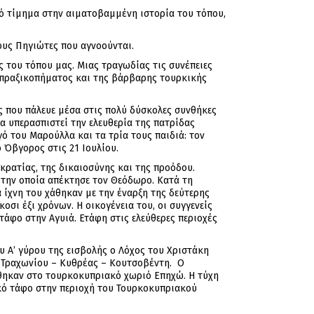
ό τίμημα στην αιματοβαμμένη ιστορία του τόπου,
ους Πηγιώτες που αγνοούνται.
 του τόπου μας. Μιας τραγωδίας τις συνέπειες
 πραξικοπήματος και της βάρβαρης τουρκικής
ς που πάλευε μέσα στις πολύ δύσκολες συνθήκες
α υπερασπιστεί την ελευθερία της πατρίδας
ό του Μαρούλλα και τα τρία τους παιδιά: τον
 Όβγορος στις 21 Ιουλίου.
κρατίας, της δικαιοσύνης και της προόδου.
 την οποία απέκτησε τον Θεόδωρο. Κατά τη
 ίχνη του χάθηκαν με την έναρξη της δεύτερης
σι έξι χρόνων. Η οικογένεια του, οι συγγενείς
 τάφο στην Αγυιά. Ετάφη στις ελεύθερες περιοχές
 Α’ γύρου της εισβολής ο Λόχος του Χριστάκη
 – Τραχωνίου – Κυθρέας – Κουτσοβέντη. Ο
ήθηκαν στο τουρκοκυπριακό χωριό Επηχώ. Η τύχη
ικό τάφο στην περιοχή του Τουρκοκυπριακού