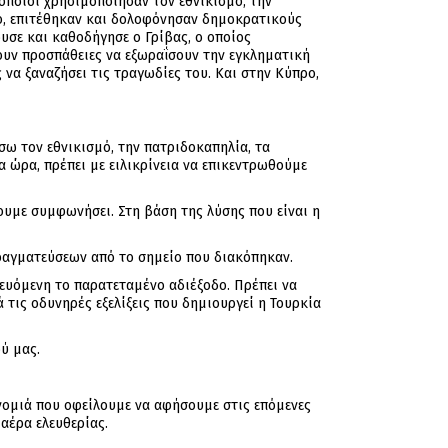
οποίοι χρησιμοποίησαν τον εθνικισμό, την
ο, επιτέθηκαν και δολοφόνησαν δημοκρατικούς
υσε και καθοδήγησε ο Γρίβας, ο οποίος
λουν προσπάθειες να εξωραΐσουν την εγκληματική
 να ξαναζήσει τις τραγωδίες του. Και στην Κύπρο,
σω τον εθνικισμό, την πατριδοκαπηλία, τα
α ώρα, πρέπει με ειλικρίνεια να επικεντρωθούμε
χουμε συμφωνήσει. Στη βάση της λύσης που είναι η
ραγματεύσεων από το σημείο που διακόπηκαν.
λλευόμενη το παρατεταμένο αδιέξοδο. Πρέπει να
ις οδυνηρές εξελίξεις που δημιουργεί η Τουρκία
ύ μας.
ονομιά που οφείλουμε να αφήσουμε στις επόμενες
 αέρα ελευθερίας.