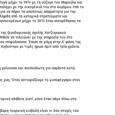
Πηγή μέχρι το 1974 με τη σύζυγο του Μαρούλα και
αλήγει με την οικογένειά του στο Αυγόρου. Υπό το
για να πάρει τα απολύτως απαραίτητα για την
νελήφθη από τα κατοχικά στρατεύματα και
 αγνοουμένων μέχρι το 2013 όταν ανευρέθηκαν τα
 της ξενοδοχειακής σχολής Χατζιηκακού,
Ήθελε να τελειώνει με την υπηρεσία του στο
ου επιφύλασσαν. Έπεσε σε μάχη στην Α’ φάση της
 Κηδεύτηκε με τιμές ήρωα πριν από τρία χρόνια.
ή χαίνουσα και ανεπούλωτη για σαράντα οκτώ
ας μας; Όταν αντικρύζουμε το μισοφέγγαρο στον
ορική αλήθεια γιατί μόνο όταν πάμε πίσω στο
βαρη τουρκική εισβολή είναι οι δύο πτυχές του