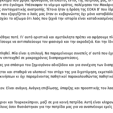
γκλημα που βρήκε πρόθυμους εκτελεστές εντός της πατρίδας μας, οι 
ν στο έγκλημα. Υπέσκαψαν το νόμιμο κράτος, πολέμησαν τον Μακάρι
συνταγματικής ανατροπής. Τέτοια ήταν η δράση της ΕΟΚΑ Β’ που ίδρ
τό που εξοργίζεται ο λαός μας όταν οι κυβερνώντες όχι μόνο καταβάλ
σχύει το αξίωμα ότι λαός που ξεχνά την ιστορία είναι καταδικασμένος
έθηκε ποτέ. Γι’ αυτό οριστικά και αμετάκλητα πρέπει να αφήσουμε πί
ίσουμε να αντιπαλεύουμε τον φασισμό και την ακροδεξιά. Και την ίδι
ντληθεί. Μία είναι η επιλογή. Να παραμείνουμε συνεπείς σ’ αυτά που έ
υν επιτευχθεί σε μακροχρόνιες διαπραγματεύσεις.
ς για σπάσιμο του ζημιογόνου αδιεξόδου και για συνέχιση των διαπ
εύεται και σταθερά να υλοποιεί τον στόχο της για διχοτόμηση, εκμετα
νήσεων κι όχι παραμένοντας παθητικοί παρακολουθώντας παθητικά τ
ον. Είναι ανάγκη. Ανάγκη επιβίωσης, ύπαρξης και προοπτικής του λαο
ιοι και Τουρκοκύπριοι, μαζί σε μια κοινή πατρίδα. Αυτή είναι κληρ
όλους όσοι θυσιάστηκαν για την πατρίδα μας για να αναπνέουμε εμείς