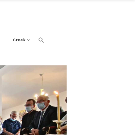
α
Greek