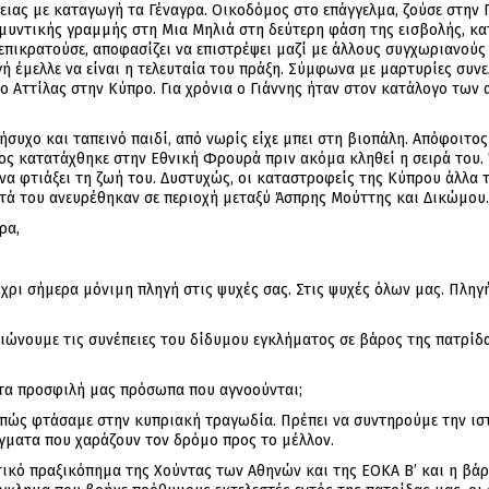
ειας με καταγωγή τα Γέναγρα. Οικοδόμος στο επάγγελμα, ζούσε στην 
μυντικής γραμμής στη Μια Μηλιά στη δεύτερη φάση της εισβολής, κατ
πικρατούσε, αποφασίζει να επιστρέψει μαζί με άλλους συγχωριανούς 
ηγή έμελλε να είναι η τελευταία του πράξη. Σύμφωνα με μαρτυρίες συ
ο Αττίλας στην Κύπρο. Για χρόνια ο Γιάννης ήταν στον κατάλογο των
συχο και ταπεινό παιδί, από νωρίς είχε μπει στη βιοπάλη. Απόφοιτος
ος κατατάχθηκε στην Εθνική Φρουρά πριν ακόμα κληθεί η σειρά του. 
να φτιάξει τη ζωή του. Δυστυχώς, οι καταστροφείς της Κύπρου άλλα τ
στά του ανευρέθηκαν σε περιοχή μεταξύ Άσπρης Μούττης και Δικώμου.
ρα,
ρι σήμερα μόνιμη πληγή στις ψυχές σας. Στις ψυχές όλων μας. Πληγ
ώνουμε τις συνέπειες του δίδυμου εγκλήματος σε βάρος της πατρίδ
 τα προσφιλή μας πρόσωπα που αγνοούνται;
 πώς φτάσαμε στην κυπριακή τραγωδία. Πρέπει να συντηρούμε την ιστ
γματα που χαράζουν τον δρόμο προς το μέλλον.
τικό πραξικόπημα της Χούντας των Αθηνών και της ΕΟΚΑ Β’ και η βάρ