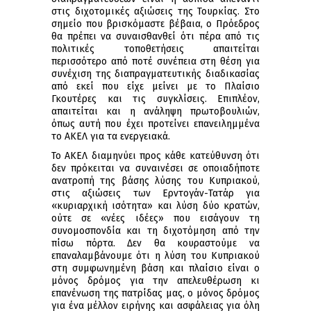
στις διχοτομικές αξιώσεις της Τουρκίας. Στο
σημείο που βρισκόμαστε βέβαια, ο Πρόεδρος
θα πρέπει να συναισθανθεί ότι πέρα από τις
πολιτικές τοποθετήσεις απαιτείται
περισσότερο από ποτέ συνέπεια στη θέση για
συνέχιση της διαπραγματευτικής διαδικασίας
από εκεί που είχε μείνει με το Πλαίσιο
Γκουτέρες και τις συγκλίσεις. Επιπλέον,
απαιτείται και η ανάληψη πρωτοβουλιών,
όπως αυτή που έχει προτείνει επανειλημμένα
το ΑΚΕΛ για τα ενεργειακά.
Το ΑΚΕΛ διαμηνύει προς κάθε κατεύθυνση ότι
δεν πρόκειται να συναινέσει σε οποιαδήποτε
ανατροπή της βάσης λύσης του Κυπριακού,
στις αξιώσεις των Ερντογάν-Τατάρ για
«κυριαρχική ισότητα» και λύση δύο κρατών,
ούτε σε «νέες ιδέες» που εισάγουν τη
συνομοσπονδία και τη διχοτόμηση από την
πίσω πόρτα. Δεν θα κουραστούμε να
επαναλαμβάνουμε ότι η λύση του Κυπριακού
στη συμφωνημένη βάση και πλαίσιο είναι ο
μόνος δρόμος για την απελευθέρωση κι
επανένωση της πατρίδας μας, ο μόνος δρόμος
για ένα μέλλον ειρήνης και ασφάλειας για όλη