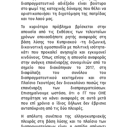
διαπραγματευτικό αδιέξοδο είναι βούτυρο
στο ψωμί της κατοχικής δύναμης που θέλει να
οριστικοποιήσει τη διχοτόμηση της πατρίδας
και του λαού μας.
Το κυριότερο πρόβλημα βρίσκεται στην
απουσία από τις Εκθέσεις των τελευταίων
χρόνων οποιασδήποτε ρητής αναφοράς στη
βάση λύσης του Κυπριακού -τη διζωνική,
δικοινοτική ομοσπονδία με πολιτική ισότητα-
κάτι που προκαλεί ανησυχία και εγκυμονεί
κινδύνους. Όπως επίσης η απουσία αναφοράς
στην ανάγκη επανέναρξης συνομιλιών από το
σημείο που διακόπηκαν το 2017, στη
διαφύλαξη του συνόλου του
διαπραγματευτικού κεκτημένου και στο
Πλαίσιο Γκουτέρες δεν διευκολύνει ποσώς την
επανέναρξη των διαπραγματεύσεων.
Επισημαίνουμε ωστόσο, ότι ο ΓΓ του ΟΗΕ
σταμάτησε να κάνει αναφορές σε αυτά μετά
που επί χρόνια ο ίδιος δήλωνε δεν έβρισκε
ανταπόκριση από τις δύο πλευρές.
Η απόλυτη συνέπεια της ελληνοκυπριακής
πλευράς στη βάση λύσης και το πλαίσιο των
διαπραγματεύσεων είναι η ασπίδα απέναντι