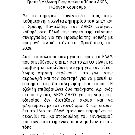
Γραπτή Δήλωση Εκπροσώπου Τύπου ΑΚΕΛ,
Γιώργου Κουκουμά
Με τις σημερινές συνεντεύξεις τους στην
Καθημερινή, η Αννίτα Δημητρίου του ΔΗΣΥ και
ο Χρύσης Παντελίδης του ΔΗΚΟ ανοίγουν
καθαρά στο ΕΛΑΜ την πόρτα της επίσημης
συνεργασίας για την Προεδρία της Βουλής με
προφανή τελικό στόχο τις Προεδρικές του
2028.
Αυτό το κάλεσμα συνεργασίας προς το ΕΛΑΜ
που απευθύνουν ο ΔΗΣΥ και το ΔΗΚΟ είναι μια
κομβική κι επικίνδυνη στιγμή για τον τόπο.
Χωρίς ντροπή, στρώνουν το χαλί στην
ακροδεξιά και τον φασισμό για να βρεθεί κι
επίσημα στη διακυβέρνηση του τόπου. Η
εξέλιξη επιβεβαιώνει δύο πράγματα. Αφ’ ενός
ότι οι ηγεσίες ΔΗΣΥ-ΔΗΚΟ για τη νομή της
εξουσίας δεν διστάζουν ακομα και να
φλερτάρουν με τον νεοναζισμό. Κι αφ’ ετερου,
ότι το ίδιο το ΕΛΑΜ ήταν και παραμένει το
δεκανίκι του Χριστοδουλίδη, του Συναγερμού
και των κατεστημένων που λυμαίνονται τον
τόπο.