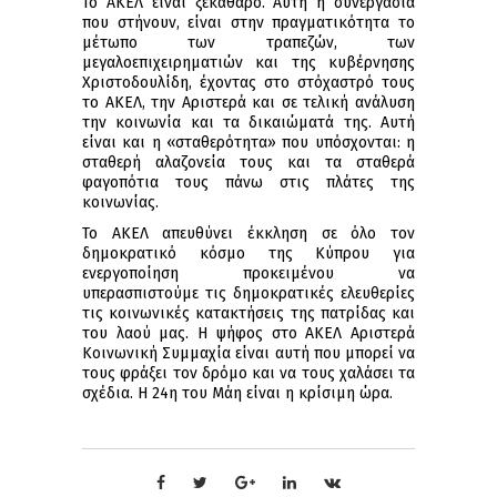
Το ΑΚΕΛ είναι ξεκάθαρο. Αυτή η συνεργασία
που στήνουν, είναι στην πραγματικότητα το
μέτωπο των τραπεζών, των
μεγαλοεπιχειρηματιών και της κυβέρνησης
Χριστοδουλίδη, έχοντας στο στόχαστρό τους
το ΑΚΕΛ, την Αριστερά και σε τελική ανάλυση
την κοινωνία και τα δικαιώματά της. Αυτή
είναι και η «σταθερότητα» που υπόσχονται: η
σταθερή αλαζονεία τους και τα σταθερά
φαγοπότια τους πάνω στις πλάτες της
κοινωνίας.
Το ΑΚΕΛ απευθύνει έκκληση σε όλο τον
δημοκρατικό κόσμο της Κύπρου για
ενεργοποίηση προκειμένου να
υπερασπιστούμε τις δημοκρατικές ελευθερίες
τις κοινωνικές κατακτήσεις της πατρίδας και
του λαού μας. Η ψήφος στο ΑΚΕΛ Αριστερά
Κοινωνική Συμμαχία είναι αυτή που μπορεί να
τους φράξει τον δρόμο και να τους χαλάσει τα
σχέδια. Η 24η του Μάη είναι η κρίσιμη ώρα.