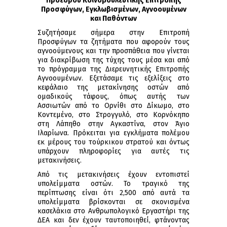
Προέδρου Κοινοβουλευτικής Επιτροπής
Προσφύγων, Εγκλωβισμένων, Αγνοουμένων
και Παθόντων
Συζητήσαμε σήμερα στην Επιτροπή
Προσφύγων τα ζητήματα που αφορούν τους
αγνοούμενους και την προσπάθεια που γίνεται
για διακρίβωση της τύχης τους μέσα και από
το πρόγραμμα της Διερευνητικής Επιτροπής
Αγνοουμένων. Εξετάσαμε τις εξελίξεις στο
κεφάλαιο της μετακίνησης οστών από
ομαδικούς τάφους, όπως αυτής των
Ασσιωτών από το Ορνίθι στο Δίκωμο, στο
Κοντεμένο, στο Στρογγυλό, στο Κορνόκηπο
στη Λάπηθο στην Αγκαστίνα, στον Άγιο
Ιλαρίωνα. Πρόκειται για εγκλήματα πολέμου
εκ μέρους του τούρκικου στρατού και όντως
υπάρχουν πληροφορίες για αυτές τις
μετακινήσεις.
Από τις μετακινήσεις έχουν εντοπιστεί
υπολείμματα οστών. Το τραγικό της
περίπτωσης είναι ότι 2,500 από αυτά τα
υπολείμματα βρίσκονται σε σκονισμένα
κασελάκια στο Ανθρωπολογικό Εργαστήρι της
ΔΕΑ και δεν έχουν ταυτοποιηθεί, φτάνοντας