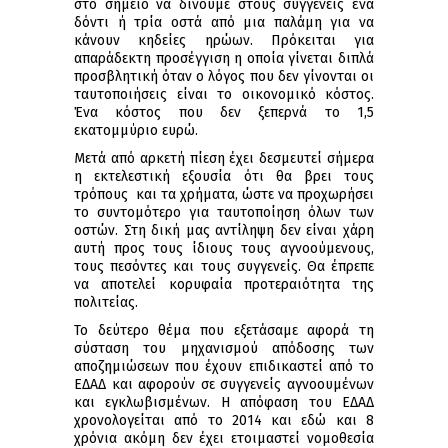
στο σημείο να δίνουμε στους συγγενείς ένα
δόντι ή τρία οστά από μια παλάμη για να
κάνουν κηδείες ηρώων. Πρόκειται για
απαράδεκτη προσέγγιση η οποία γίνεται διπλά
προσβλητική όταν ο λόγος που δεν γίνονται οι
ταυτοποιήσεις είναι το οικονομικό κόστος.
Ένα κόστος που δεν ξεπερνά το 1,5
εκατομμύριο ευρώ.
Μετά από αρκετή πίεση έχει δεσμευτεί σήμερα
η εκτελεστική εξουσία ότι θα βρει τους
τρόπους και τα χρήματα, ώστε να προχωρήσει
το συντομότερο για ταυτοποίηση όλων των
οστών. Στη δική μας αντίληψη δεν είναι χάρη
αυτή προς τους ίδιους τους αγνοούμενους,
τους πεσόντες και τους συγγενείς. Θα έπρεπε
να αποτελεί κορυφαία προτεραιότητα της
πολιτείας.
Το δεύτερο θέμα που εξετάσαμε αφορά τη
σύσταση του μηχανισμού απόδοσης των
αποζημιώσεων που έχουν επιδικαστεί από το
ΕΔΑΔ και αφορούν σε συγγενείς αγνοουμένων
και εγκλωβισμένων. Η απόφαση του ΕΔΑΔ
χρονολογείται από το 2014 και εδώ και 8
χρόνια ακόμη δεν έχει ετοιμαστεί νομοθεσία