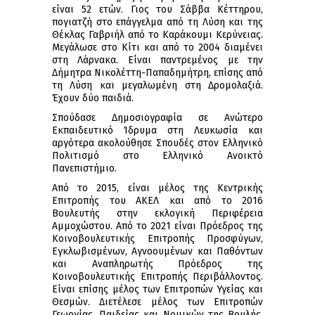
είναι 52 ετών. Γιος του Σάββα Κέττηρου,
πογιατζή στο επάγγελμα από τη Λύση και της
Θέκλας Γαβριήλ από το Καράκουμι Κερύνειας.
Μεγάλωσε στο Κίτι και από το 2004 διαμένει
στη Λάρνακα. Είναι παντρεμένος με την
Δήμητρα Νικολέττη-Παπαδημήτρη, επίσης από
τη Λύση και μεγαλωμένη στη Δρομολαξιά.
Έχουν δύο παιδιά.
Σπούδασε Δημοσιογραφία σε Ανώτερο
Εκπαιδευτικό Ίδρυμα στη Λευκωσία και
αργότερα ακολούθησε Σπουδές στον Ελληνικό
Πολιτισμό στο Ελληνικό Ανοικτό
Πανεπιστήμιο.
Από το 2015, είναι μέλος της Κεντρικής
Επιτροπής του ΑΚΕΛ και από το 2016
Βουλευτής στην εκλογική Περιφέρεια
Αμμοχώστου. Από το 2021 είναι Πρόεδρος της
Κοινοβουλευτικής Επιτροπής Προσφύγων,
Εγκλωβισμένων, Αγνοουμένων και Παθόντων
και Αναπληρωτής Πρόεδρος της
Κοινοβουλευτικής Επιτροπής Περιβάλλοντος.
Είναι επίσης μέλος των Επιτροπών Υγείας και
Θεσμών. Διετέλεσε μέλος των Επιτροπών
Γεωργίας, Παιδείας και Νομικών της Βουλής.