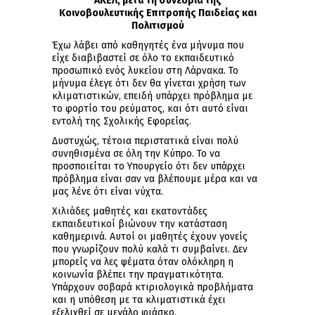
ΑΚΕΛ, μετά τη συνεδρία της
Κοινοβουλευτικής Επιτροπής Παιδείας και
Πολιτισμού
Έχω λάβει από καθηγητές ένα μήνυμα που
είχε διαβιβαστεί σε όλο το εκπαιδευτικό
προσωπικό ενός λυκείου στη Λάρνακα. Το
μήνυμα έλεγε ότι δεν θα γίνεται χρήση των
κλιματιστικών, επειδή υπάρχει πρόβλημα με
το φορτίο του ρεύματος, και ότι αυτό είναι
εντολή της Σχολικής Εφορείας.
Δυστυχώς, τέτοια περιστατικά είναι πολύ
συνηθισμένα σε όλη την Κύπρο. Το να
προσποιείται το Υπουργείο ότι δεν υπάρχει
πρόβλημα είναι σαν να βλέπουμε μέρα και να
μας λένε ότι είναι νύχτα.
Χιλιάδες μαθητές και εκατοντάδες
εκπαιδευτικοί βιώνουν την κατάσταση
καθημερινά. Αυτοί οι μαθητές έχουν γονείς
που γνωρίζουν πολύ καλά τι συμβαίνει. Δεν
μπορείς να λες ψέματα όταν ολόκληρη η
κοινωνία βλέπει την πραγματικότητα.
Υπάρχουν σοβαρά κτιριολογικά προβλήματα
και η υπόθεση με τα κλιματιστικά έχει
εξελιχθεί σε μεγάλο φιάσκο.