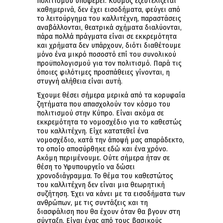
πολιτισμού υποφέρει. Κόσμος εξευτελίζεται
καθημερινά, δεν έχει εισοδήματα, φεύγει από
το λειτούργημα του καλλιτέχνη, παραστάσεις
αναβάλλονται, θεατρικά σχήματα διαλύονται,
πάρα πολλά πράγματα είναι σε εκκρεμότητα
και χρήματα δεν υπάρχουν, διότι διαθέτουμε
μόνο ένα μικρό ποσοστό επί του συνολικού
προϋπολογισμού για τον πολιτισμό. Παρά τις
όποιες φιλότιμες προσπάθειες γίνονται, η
στυγνή αλήθεια είναι αυτή.
Έχουμε θέσει σήμερα μερικά από τα κορυφαία
ζητήματα που απασχολούν τον κόσμο του
πολιτισμού στην Κύπρο. Είναι ακόμα σε
εκκρεμότητα το νομοσχέδιο για το καθεστώς
του καλλιτέχνη. Είχε κατατεθεί ένα
νομοσχέδιο, κατά την άποψή μας απαράδεκτο,
το οποίο αποσύρθηκε εδώ και ένα χρόνο.
Ακόμη περιμένουμε. Ούτε σήμερα ήταν σε
θέση το Υφυπουργείο να δώσει
χρονοδιάγραμμα. Το θέμα του καθεστώτος
του καλλιτέχνη δεν είναι μια θεωρητική
συζήτηση. Έχει να κάνει με τα εισοδήματα των
ανθρώπων, με τις συντάξεις και τη
διασφάλιση που θα έχουν όταν θα βγουν στη
σύνταξη. Είναι ένας από τους βασικούς