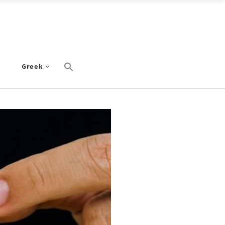
α
Greek