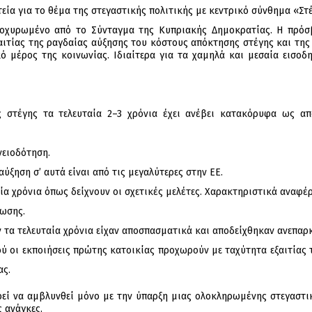
ία για το θέμα της στεγαστικής πολιτικής με κεντρικό σύνθημα «Στέ
οχυρωμένο από το Σύνταγμα της Κυπριακής Δημοκρατίας. Η πρόσ
ξαιτίας της ραγδαίας αύξησης του κόστους απόκτησης στέγης και τη
ό μέρος της κοινωνίας. Ιδιαίτερα για τα χαμηλά και μεσαία εισοδημ
 στέγης τα τελευταία 2–3 χρόνια έχει ανέβει κατακόρυφα ως α
νειοδότηση.
ύξηση σ’ αυτά είναι από τις μεγαλύτερες στην ΕΕ.
α χρόνια όπως δείχνουν οι σχετικές μελέτες. Χαρακτηριστικά αναφέ
νωσης.
 τα τελευταία χρόνια είχαν αποσπασματικά και αποδείχθηκαν ανεπαρκή
ού οι εκποιήσεις πρώτης κατοικίας προχωρούν με ταχύτητα εξαιτία
ας.
εί να αμβλυνθεί μόνο με την ύπαρξη μιας ολοκληρωμένης στεγαστική
 ανάγκες.