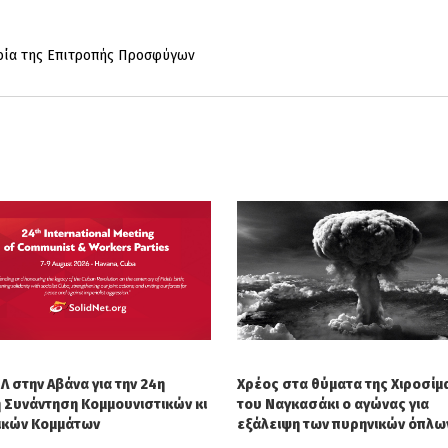
ρία της Επιτροπής Προσφύγων
Λ στην Αβάνα για την 24η
Χρέος στα θύματα της Χιροσίμα
ή Συνάντηση Κομμουνιστικών κι
του Ναγκασάκι ο αγώνας για
ικών Κομμάτων
εξάλειψη των πυρηνικών όπλω