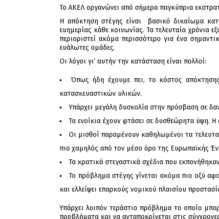
Το ΑΚΕΛ οργανώνει από σήμερα παγκύπρια εκστρατε
Η απόκτηση στέγης είναι βασικό δικαίωμα κατ
ευημερίας κάθε κοινωνίας. Τα τελευταία χρόνια ε
περιοριστεί ακόμα περισσότερο για ένα σημαντικ
ευάλωτες ομάδες.
Οι λόγοι γι’ αυτήν την κατάσταση είναι πολλοί:
Όπως ήδη έχουμε πει, το κόστος απόκτησης
κατασκευαστικών υλικών.
Υπάρχει μεγάλη δυσκολία στην πρόσβαση σε δα
Τα ενοίκια έχουν φτάσει σε δυσθεώρητα ύψη. Η α
Οι μισθοί παραμένουν καθηλωμένοι τα τελευταί
πιο χαμηλός από τον μέσο όρο της Ευρωπαϊκής Έ
Τα κρατικά στεγαστικά σχέδια που εκπονήθηκαν
Το πρόβλημα στέγης γίνεται ακόμα πιο οξύ αφ
και ελλείψει επαρκούς νομικού πλαισίου προστασί
Υπάρχει λοιπόν τεράστιο πρόβλημα το οποίο μπορ
προβλήματα και να ανταποκρίνεται στις σύγχρονες