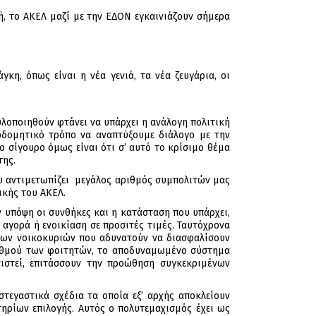
ή, το ΑΚΕΛ μαζί με την ΕΔΟΝ εγκαινιάζουν σήμερα
κη, όπως είναι η νέα γενιά, τα νέα ζευγάρια, οι
 υλοποιηθούν φτάνει να υπάρχει η ανάλογη πολιτική
κοδομητικό τρόπο να αναπτύξουμε διάλογο με την
ο σίγουρο όμως είναι ότι σ’ αυτό το κρίσιμο θέμα
της.
υ αντιμετωπίζει μεγάλος αριθμός συμπολιτών μας
ικής του ΑΚΕΛ.
ν υπόψη οι συνθήκες και η κατάσταση που υπάρχει,
 αγορά ή ενοικίαση σε προσιτές τιμές. Ταυτόχρονα
 των νοικοκυριών που αδυνατούν να διασφαλίσουν
 αριθμού των φοιτητών, το αποδυναμωμένο σύστημα
στεί, επιτάσσουν την προώθηση συγκεκριμένων
τεγαστικά σχέδια τα οποία εξ’ αρχής αποκλείουν
τηρίων επιλογής. Αυτός ο πολυτεμαχισμός έχει ως