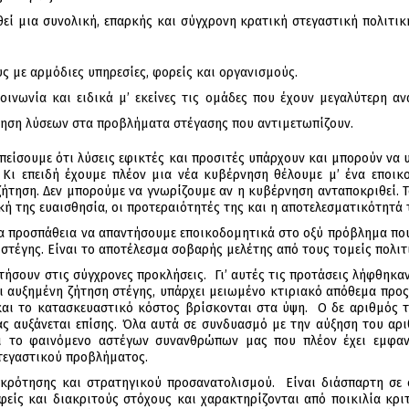
εί μια συνολική, επαρκής και σύγχρονη κρατική στεγαστική πολιτικ
υς με αρμόδιες υπηρεσίες, φορείς και οργανισμούς.
νωνία και ειδικά μ’ εκείνες τις ομάδες που έχουν μεγαλύτερη ανάγ
θηση λύσεων στα προβλήματα στέγασης που αντιμετωπίζουν.
 πείσουμε ότι λύσεις εφικτές και προσιτές υπάρχουν και μπορούν να
 Κι επειδή έχουμε πλέον μια νέα κυβέρνηση θέλουμε μ’ ένα εποι
ήτηση. Δεν μπορούμε να γνωρίζουμε αν η κυβέρνηση ανταποκριθεί. Τ
κή της ευαισθησία, οι προτεραιότητές της και η αποτελεσματικότητά 
μια προσπάθεια να απαντήσουμε εποικοδομητικά στο οξύ πρόβλημα πο
 στέγης. Είναι το αποτέλεσμα σοβαρής μελέτης από τους τομείς πολιτ
ντήσουν στις σύγχρονες προκλήσεις. Γι’ αυτές τις προτάσεις λήφθηκα
ι αυξημένη ζήτηση στέγης, υπάρχει μειωμένο κτιριακό απόθεμα προς
και το κατασκευαστικό κόστος βρίσκονται στα ύψη. Ο δε αριθμός
οντας αυξάνεται επίσης. Όλα αυτά σε συνδυασμό με την αύξηση του
ι το φαινόμενο αστέγων συνανθρώπων μας που πλέον έχει εμφανι
τεγαστικού προβλήματος.
γκρότησης και στρατηγικού προσανατολισμού. Είναι διάσπαρτη σε σ
είς και διακριτούς στόχους και χαρακτηρίζονται από ποικιλία κρι