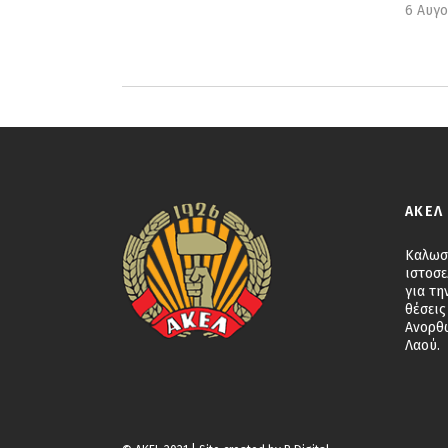
6 Αυγ
ΑΚΕΛ
Καλωσ
ιστοσε
για τη
θέσεις
Ανορθ
Λαού.