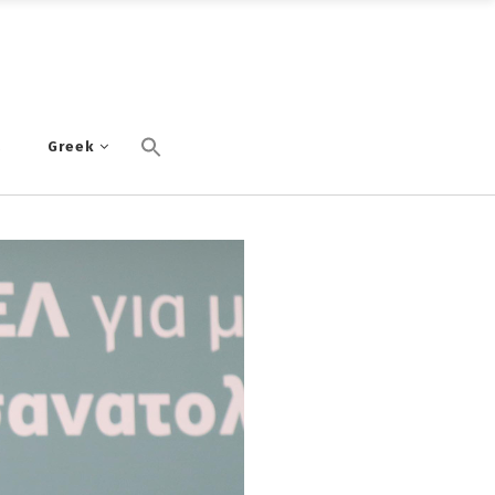
α
Greek