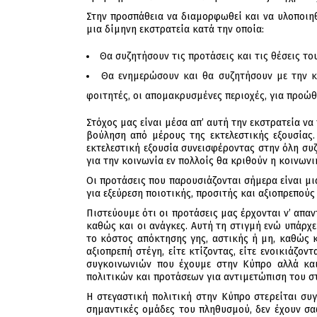
Στην προσπάθεια να διαμορφωθεί και να υλοποιηθ
μια δίμηνη εκστρατεία κατά την οποία:
Θα συζητήσουν τις προτάσεις και τις θέσεις το
Θα ενημερώσουν και θα συζητήσουν με την κοι
φοιτητές, οι απομακρυσμένες περιοχές, για προώ
Στόχος μας είναι μέσα απ’ αυτή την εκστρατεία να
βούληση από μέρους της εκτελεστικής εξουσίας.
εκτελεστική εξουσία συνεισφέροντας στην όλη συζ
για την κοινωνία εν πολλοίς θα κριθούν η κοινωνι
Οι προτάσεις που παρουσιάζονται σήμερα είναι 
για εξεύρεση ποιοτικής, προσιτής και αξιοπρεπούς
Πιστεύουμε ότι οι προτάσεις μας έρχονται ν’ απα
καθώς και οι ανάγκες. Αυτή τη στιγμή ενώ υπάρχε
το κόστος απόκτησης γης, αστικής ή μη, καθώς 
αξιοπρεπή στέγη, είτε κτίζοντας, είτε ενοικιάζ
συγκοινωνιών που έχουμε στην Κύπρο αλλά κα
πολιτικών και προτάσεων για αντιμετώπιση του σ
Η στεγαστική πολιτική στην Κύπρο στερείται συ
σημαντικές ομάδες του πληθυσμού, δεν έχουν σαφ