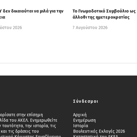
 δεν δικαιούται να μιλά για την
Το Γνωμοδοτικό Συμβούλιο ως
εια
άλλοθι της ημετεροκρατίας
ούστου 2026
7 Αυγούστου 2026
Σύνδεσμοι
ορίσατε στην επίσημη
Αρχική
λίδα του ΑΚΕΛ. Ενημερωθείτε
Ενημέρωση
ν ταυτότητα, την ιστορία, τις
Ιστορία
 και τις δράσεις του
Βουλευτικές Εκλογές 2026
ωτικού Κόμματος Εργαζόμενου
Καταστατικό του ΑΚΕΛ