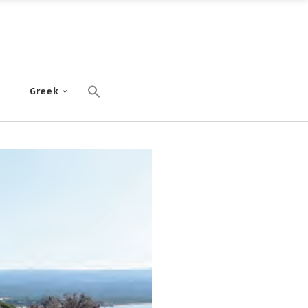
α
Greek