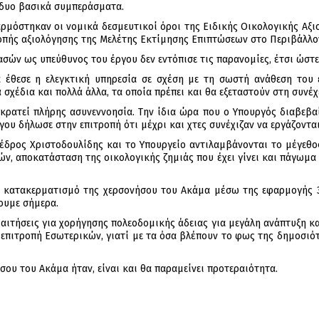
 δυο βασικά συμπεράσματα.
ρμόστηκαν οι νομικά δεσμευτικοί όροι της Ειδικής Οικολογικής Αξι
ροπής αξιολόγησης της Μελέτης Εκτίμησης Επιπτώσεων στο Περιβάλλο
σών ως υπεύθυνος του έργου δεν εντόπισε τις παρανομίες, έτσι ώστε
 έθεσε η ελεγκτική υπηρεσία σε σχέση με τη σωστή ανάθεση του 
σχέδια και πολλά άλλα, τα οποία πρέπει και θα εξεταστούν στη συνέχ
ικρατεί πλήρης ασυνεννοησία. Την ίδια ώρα που ο Υπουργός διαβεβα
ου δήλωσε στην επιτροπή ότι μέχρι και χτες συνέχιζαν να εργάζοντα
οέδρος Χριστοδουλίδης και το Υπουργείο αντιλαμβάνονται το μέγεθ
ν, αποκατάσταση της οικολογικής ζημιάς που έχει γίνει και πάγωμα 
ν κατακερματισμό της χερσονήσου του Ακάμα μέσω της εφαρμογής 3
ουμε σήμερα.
ιτήσεις για χορήγησης πολεοδομικής άδειας για μεγάλη ανάπτυξη κ
επιτροπή Εσωτερικών, γιατί με τα όσα βλέπουν το φως της δημοσιό
σου του Ακάμα ήταν, είναι και θα παραμείνει προτεραιότητα.