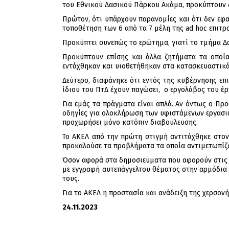
του Εθνικού Δασικού Πάρκου Ακάμα, προκύπτουν
Πρώτον, ότι υπάρχουν παρανομίες και ότι δεν εφα
τοποθέτηση των 6 από τα 7 μέλη της ad hoc επιτ
Προκύπτει συνεπώς το ερώτημα, γιατί το τμήμα Δα
Προκύπτουν επίσης και άλλα ζητήματα τα οποία
εντάχθηκαν και υιοθετήθηκαν στα κατασκευαστικά 
Δεύτερο, διαφάνηκε ότι εντός της κυβέρνησης επ
ίδιου του ΠτΔ έχουν παγώσει, ο εργολάβος του έργ
Για εμάς τα πράγματα είναι απλά. Αν όντως ο Πρ
οδηγίες για ολοκλήρωση των υφιστάμενων εργασιώ
προχωρήσει μόνο κατόπιν διαβούλευσης.
Το ΑΚΕΛ από την πρώτη στιγμή αντιτάχθηκε στο
προκαλούσε τα προβλήματα τα οποία αντιμετωπίζ
Όσον αφορά στα δημοσιεύματα που αφορούν στις α
με εγγραφή αυτεπάγγελτου θέματος στην αρμόδια 
τους.
Για το ΑΚΕΛ η προστασία και ανάδειξη της χερσονή
24.11.2023