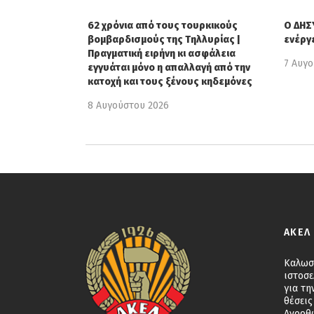
62 χρόνια από τους τουρκικούς
Ο ΔΗΣΥ
βομβαρδισμούς της Τηλλυρίας |
ενέργ
Πραγματική ειρήνη κι ασφάλεια
7 Αυγ
εγγυάται μόνο η απαλλαγή από την
κατοχή και τους ξένους κηδεμόνες
8 Αυγούστου 2026
ΑΚΕΛ
Καλωσ
ιστοσε
για τη
θέσεις
Ανορθ