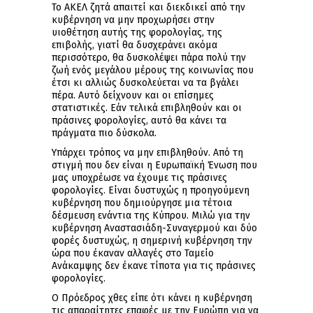
Το ΑΚΕΛ ζητά απαιτεί και διεκδικεί από την
κυβέρνηση να μην προχωρήσει στην
υιοθέτηση αυτής της φορολογίας, της
επιβολής, γιατί θα δυσχεράνει ακόμα
περισσότερο, θα δυσκολέψει πάρα πολύ την
ζωή ενός μεγάλου μέρους της κοινωνίας που
έτσι κι αλλιώς δυσκολεύεται να τα βγάλει
πέρα. Αυτό δείχνουν και οι επίσημες
στατιστικές. Εάν τελικά επιβληθούν και οι
πράσινες φορολογίες, αυτό θα κάνει τα
πράγματα πιο δύσκολα.
Υπάρχει τρόπος να μην επιβληθούν. Από τη
στιγμή που δεν είναι η Ευρωπαϊκή Ένωση που
μας υποχρέωσε να έχουμε τις πράσινες
φορολογίες. Είναι δυστυχώς η προηγούμενη
κυβέρνηση που δημιούργησε μια τέτοια
δέσμευση ενάντια της Κύπρου. Μιλώ για την
κυβέρνηση Αναστασιάδη-Συναγερμού και δύο
φορές δυστυχώς, η σημερινή κυβέρνηση την
ώρα που έκαναν αλλαγές στο Ταμείο
Ανάκαμψης δεν έκανε τίποτα για τις πράσινες
φορολογίες.
Ο Πρόεδρος χθες είπε ότι κάνει η κυβέρνηση
τις απαραίτητες επαφές με την Ευρώπη για να