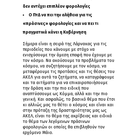
δεν αντέχει επιπλέον φορολογίες
Ο ΠτΔ να πει την αλήθεια για τις
«πράσινες» φορολογίες και να πει τι
πραγματικά κάνει η Κυβέρνηση
Σήμερα είναι η σειρά της Λάρνακας για τις
περιοδείες που κάνουμε με στόχο να
ενισχύσουμε την άμεση επαφή που έχουμε με
τον κόσμο. Να ακούσουμε τα προβλήματα του
κόσμου, να συζητήσουμε με τον κόσμο, να
μεταφέρουμε τις προτάσεις και τις θέσεις του
ΑΚΕΛ για αυτά τα ζητήματα, να καταγράψουμε
και τα αιτήματα για να επικαιροποιήσουμε
την δράση και την πιο ειδική που
αναπτύσσουμε ως Kόμμα, αλλά και την πιο
γενική. Και ασφαλώς, το βασικό θέμα που έτσι
κι αλλιώς μας το θέτει ο κόσμος και είναι και
στην πρόταξη της δραστηριότητας μας ως
ΑΚΕΛ, είναι το θέμα της ακρίβειας και ειδικά
το θέμα των λεγόμενων πράσινων
φορολογιών οι οποίες θα επιβληθούν τον
ερχόμενο Μάιο.