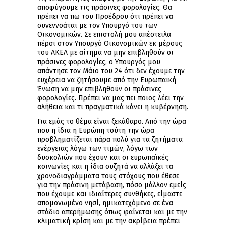
αποφύγουμε τις πράσινες φορολογίες. Θα
πρέπει να πω του Προέδρου ότι πρέπει να
συνεννοάται με τον Υπουργό του των
Οικονομικών. Σε επιστολή μου απέστειλα
πέρσι στον Υπουργό Οικονομικών εκ μέρους
του ΑΚΕΛ με αίτημα να μην επιβληθούν οι
πράσινες φορολογίες, ο Υπουργός μου
απάντησε τον Μάιο του 24 ότι δεν έχουμε την
ευχέρεια να ζητήσουμε από την Ευρωπαϊκή
Ένωση να μην επιβληθούν οι πράσινες
φορολογίες. Πρέπει να μας πει ποιος λέει την
αλήθεια και τι πραγματικά κάνει η κυβέρνηση.
Για εμάς το θέμα είναι ξεκάθαρο. Από την ώρα
που η ίδια η Ευρώπη τούτη την ώρα
προβληματίζεται πάρα πολύ για τα ζητήματα
ενέργειας λόγω των τιμών, λόγω των
δυσκολιών που έχουν και οι ευρωπαϊκές
κοινωνίες και η ίδια συζητά να αλλάξει τα
χρονοδιαγράμματα τους στόχους που έθεσε
για την πράσινη μετάβαση, πόσο μάλλον εμείς
που έχουμε και ιδιαίτερες συνθήκες, είμαστε
απομονωμένο νησί, ημικατεχόμενο σε ένα
στάδιο απερήμωσης όπως φαίνεται και με την
κλιματική κρίση και με την ακρίβεια πρέπει