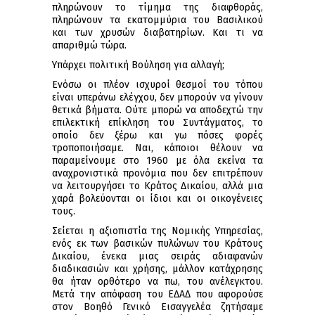
πληρώνουν το τίμημα της διαφθοράς,
πληρώνουν τα εκατομμύρια του Βασιλικού
και των χρυσών διαβατηρίων. Και τι να
απαριθμώ τώρα.
Υπάρχει πολιτική Βούληση για αλλαγή;
Ενόσω οι πλέον ισχυροί θεσμοί του τόπου
είναι υπεράνω ελέγχου, δεν μπορούν να γίνουν
θετικά βήματα. Ούτε μπορώ να αποδεχτώ την
επιλεκτική επίκληση του Συντάγματος, το
οποίο δεν ξέρω και γω πόσες φορές
τροποποιήσαμε. Ναι, κάποιοι θέλουν να
παραμείνουμε στο 1960 με όλα εκείνα τα
αναχρονιστικά προνόμια που δεν επιτρέπουν
να λειτουργήσει το Κράτος Δικαίου, αλλά μια
χαρά βολεύονται οι ίδιοι και οι οικογένειες
τους.
Σείεται η αξιοπιστία της Νομικής Υπηρεσίας,
ενός εκ των βασικών πυλώνων του Κράτους
Δικαίου, ένεκα μιας σειράς αδιαφανών
διαδικασιών και χρήσης, μάλλον κατάχρησης
θα ήταν ορθότερο να πω, του ανέλεγκτου.
Μετά την απόφαση του ΕΔΑΔ που αφορούσε
στον Βοηθό Γενικό Εισαγγελέα ζητήσαμε