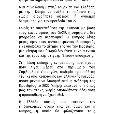
Γραφείου Δημοκρατικών θεσμών του ΟΑΣΕ.
Μια συναλλαγή μεταξύ Τουρκίας και Ελλάδας,
με την Κύπρο να ανάβει το πράσινο φως
χωρίς οιονδήποτε όφελος, ή ανάληψη
δέσμευσης για την προεδρία του 27.
Χωρίς τη συγκατάθεση της Κύπρου, με βάση
τους κανονισμούς του ΟΑΣΕ, η συμφωνία δεν
μπορούσε να υλοποιηθεί. Η Κύπρος λίγες
μέρες πριν τους συγκεκριμένους διορισμούς
είχε υποβάλει το αίτημα της για την Προεδρία,
μια κίνηση που θεωρώ δεν έγινε τυχαία ένεκα
και της χρονικής στιγμής. Έπεσαν υποσχέσεις.
Στη βάση επίσημης ενημέρωσης που είχαμε
πριν λίγες μέρες στο περιθώριο του
Συμβουλίου Υπουργών, ουδεμία προϋπόθεση
τέθηκε από Κυπριακής και Ελληνικής πλευράς,
προκειμένου να διασφαλιστεί η ανάληψη της
Προεδρίας το 2027. Υπήρξε «κατανόηση» όπως
μας τονίστηκε, χωρίς οποιαδήποτε δέσμευση
ή προϋπόθεση να έχει τεθεί.
Η Ελλάδα σαφώς και επέτυχε τον
επιδιωκόμενο στόχο της, όχι όμως και η
Κύπρος, η οποία θα φιλοξενούσε τους