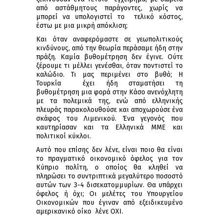
από αστάθμητους παράγοντες, χωρίς να
μπορεί να υπολογιστεί το τελικό κόστος,
έστω με μια μικρή απόκλιση;
Και όταν αναφερόμαστε σε γεωπολιτικούς
κινδύνους, από την θεωρία περάσαμε ήδη στην
πράξη. Καμία βυθομέτρηση δεν έγινε. Ούτε
ξέρουμε τι μέλλει γενέσθαι, όταν ποντιστεί το
καλώδιο. Τι μας περιμένει στο βυθό; Η
Τουρκία έχει ήδη σταματήσει τη
βυθομέτρηση μια φορά στην Κάσο ανενόχλητη
με τα πολεμικά της, ενώ από ελληνικής
πλευράς παρακολουθούσε και αποχωρούσε ένα
σκάφος του Λιμενικού. Ένα γεγονός που
καυτηρίασαν και τα Ελληνικά ΜΜΕ και
πολιτικοί κύκλοι.
Αυτό που επίσης δεν λένε, είναι ποιο θα είναι
το πραγματικό οικονομικό όφελος για τον
Κύπριο πολίτη, ο οποίος θα κληθεί να
πληρώσει το συντριπτικά μεγαλύτερο ποσοστό
αυτών των 3-4 δισεκατομμυρίων. Θα υπάρχει
όφελος ή όχι; Οι μελέτες του Υπουργείου
Οικονομικών που έγιναν από εξειδικευμένο
αμερικανικό οίκο λένε ΟΧΙ.