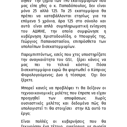
δήθεν την ζημιά των 190 εκατομμυρίων που
μας είπε χθες ο κ. Παπαδόπουλος, δεν είναι
μόνο 25 αλλά 125. Τα 25 εκατομμύρια θα
πρέπει να καταβάλλονται ετησίως για τα
επόμενα 5 χρόνια, άρα 125 στο σύνολο και
αυτά είναι απλά συμπληρωματική ενίσχυση
του ΑΔΜΗΕ, την οποία συμφώνησε η
κυβέρνηση Χριστοδουλίδη, ο Υπουργός της,
Γεώργιος Παπαναστασίου, επιπρόσθετα των
υπολοίπων δισεκατομμυρίων.
Παρεμπιπτόντως, εσείς που χτες υποστηρίζατε
την αναγκαιότητα του GSI, ξέρει κάνεις να
μας πει το τελικό κόστος; Πόσα
δισεκατομμύρια ευρώ θα φορτωθεί ο Κύπριος
Φορολογούμενος; Δυο ή τέσσερα; Όχι δεν
ξέρετε.
Μπορεί κανείς να προβλέψει τι θα δείξουν οι
τεχνοοικονομικές μελέτες που έπρεπε να είχαν
προηγηθεί των αποφάσεων; Χωρίς
ουσιαστικές μελέτες και δεδομένα πώς θα
υπολογιστεί τι θα στοιχίσει στην ΚΔ αυτό το
έργο;
Είναι πολλές οι κυβερνήσεις που θα
ξεκινούσαν ένα τέτοιο εγχείρημα, με σωρεία