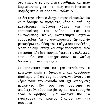
στοιχείων, στην οποία αντιστάθηκαν και μετά
διερωτώνται γιατί και πως υποσκάπτεται ο
θεσμός στη συνείδηση των πολιτών.
Το δεύτερο, είναι ο διαχωρισμός εξουσιών. Για
να πιέσουμε τα πράγματα, κάποιοι από μας
καταθέσαμε πρόταση νόμου για την
τροποποίηση του Άρθρου 113Β του
Συντάγματος. Τελικά, κατατέθηκαν σχετικά
νομοσχέδια. Για το συγκεκριμένο ζήτημα θα
μεταφέρω την θέση του Ευάγγελου Βενιζέλου,
ο οποίος συμμετείχε και στην προαναφερθείσα
επιτροπή: «Αν δεν προχωρήσετε στις αλλαγές»,
είπε, «θα σας υποχρεώσουν τα διεθνή
δικαστήρια να το πράξετε».
Οι πρακτικές του 60’ μας τελείωσαν. Η
κοινωνία επιζητεί διαφάνεια και λογοδοσία
ιδιαίτερα από αυτούς που συγκεντρώνουν στα
χέρια τους την εξουσία και όχι ανέλεγκτες
πρακτικές. Και όσο πιο σύντομα το
αποδεχτούν, τόσο πιο βατός και σύντομος θα
είναι ο δρόμος για αλλαγές που θα
ενισχύσουν το κράτος Δικαίου και την
ισονομία.