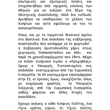
εσωτερικές και εξωτερικές πιέσεις και
στοχοποιήθηκε από ισχυρούς κύκλους των
Αθηνών για να ενδώσει στο θέμα της
Ηλεκτρικής Διασύνδεσης. Αλλά δεν ενέδωσε.
Αρνήθηκε να υποθηκεύσει το μέλλον των
Κυπρίων και αυτό οφείλουμε να του το
αναγνωρίσουμε.
Όπως και με το τερματικό Φυσικού αερίου
στο Βασιλικό. Ένα σκάνδαλο της κυβέρνησης
Αναστασιάδη που κατάφερε να το φορτωθεί
η Κυβέρνηση Χριστοδουλίδη χάριν στους
χειρισμούς Παπαναστασίου και πάλι, και
παρά τα χρονοδιαγράμματα που έθετε. Μέχρι
να πιάσει Κυπριακό λιμάνι ο «Προμηθέας»,
έφυγε ο Υπουργός. Πιστοποιημένο, πια,
σκάνδαλο εκατομμυρίων από την Ευρωπαϊκή
Εισαγγελία. Τα 65 εκατομμύρια επεστράφησαν
στην ΕΕ, οι έρευνες όμως συνεχίζονται, όπως
με ενημέρωσε γραπτώς το Υπουργείο
Ενέργειας, από την Ευρωπαϊκή Εισαγγελία,
καθώς ψάχνουν και άλλες πτυχές του
σκανδάλου.
Έχουμε ανάγκη, ο κάθε Κύπριος Πολίτης, ένα
τίμιο κράτος κύριοι. Οι τίμιοι πολίτες