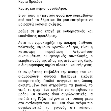
Κυρία Πρόεδρε
Κυρίες και κύριοι συνάδελφοι,
Είναι ίσως η τελευταία φορά που παρεμβαίνω
από αυτό το βήμα και θα μου επιτρέψετε να
μοιραστώ κάποιες σκέψεις.
Ζούμε σε μια εποχή με καθοριστικές και
επικίνδυνες προκλήσεις.
Αυτό που χαρακτηρίζει την άσκηση διεθνούς
πολιτικής, ισχυρών κρατών σήμερα, είναι η
κατάφωρη παραβίαση Ανθρωπίνων
Δικαιωμάτων, οι εμπορικές συναλλαγές, ο
εκμηδενισμός της αξίας της ανθρώπινης ζωής,
ο διαμοιρασμός πηγών πλούτου και ενέργειας.
Ο ισχυρότερος επιβάλλει την άποψη του και
διαμορφώνει σύνορα. Βλέπουμε εικόνες
σοκαριστικές. Παιδιά πνιγμένα στη λάσπη,
σκελετωμένα που στερούνται τα βασικά, το
νερό, το ψωμί, ένα κρεβάτι να κοιμηθούν το
βράδυ. Οι εικόνες είναι συγκλονιστικές. Τα
παιδιά της Γάζας πνίγονται στη λάσπη μέσα
στα αντίσκηνα του ΟΗΕ. Και είναι ακόμα πιο
συγκλονιστικό το γεγονός ότι κάποιοι