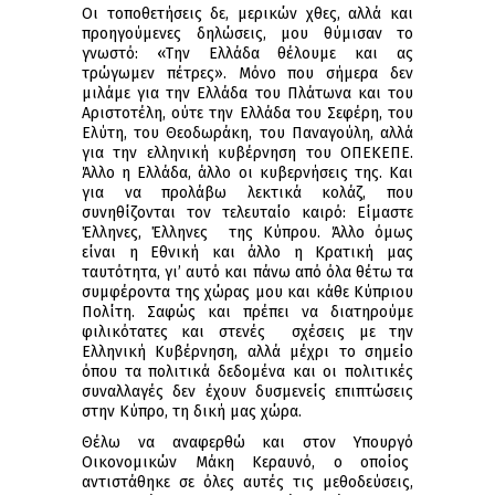
Οι τοποθετήσεις δε, μερικών χθες, αλλά και
προηγούμενες δηλώσεις, μου θύμισαν το
γνωστό: «Την Ελλάδα θέλουμε και ας
τρώγωμεν πέτρες». Μόνο που σήμερα δεν
μιλάμε για την Ελλάδα του Πλάτωνα και του
Αριστοτέλη, ούτε την Ελλάδα του Σεφέρη, του
Ελύτη, του Θεοδωράκη, του Παναγούλη, αλλά
για την ελληνική κυβέρνηση του ΟΠΕΚΕΠΕ.
Άλλο η Ελλάδα, άλλο οι κυβερνήσεις της. Και
για να προλάβω λεκτικά κολάζ, που
συνηθίζονται τον τελευταίο καιρό: Είμαστε
Έλληνες, Έλληνες της Κύπρου. Άλλο όμως
είναι η Εθνική και άλλο η Κρατική μας
ταυτότητα, γι’ αυτό και πάνω από όλα θέτω τα
συμφέροντα της χώρας μου και κάθε Κύπριου
Πολίτη. Σαφώς και πρέπει να διατηρούμε
φιλικότατες και στενές σχέσεις με την
Ελληνική Κυβέρνηση, αλλά μέχρι το σημείο
όπου τα πολιτικά δεδομένα και οι πολιτικές
συναλλαγές δεν έχουν δυσμενείς επιπτώσεις
στην Κύπρο, τη δική μας χώρα.
Θέλω να αναφερθώ και στον Υπουργό
Οικονομικών Μάκη Κεραυνό, ο οποίος
αντιστάθηκε σε όλες αυτές τις μεθοδεύσεις,