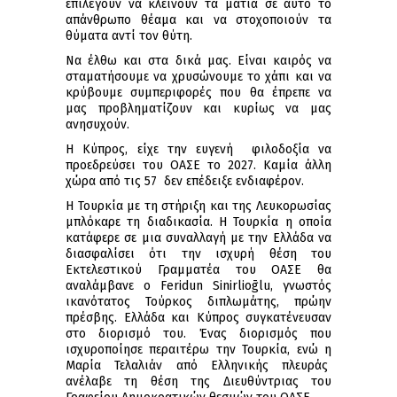
επιλέγουν να κλείνουν τα ματιά σε αυτό το
απάνθρωπο θέαμα και να στοχοποιούν τα
θύματα αντί τον θύτη.
Να έλθω και στα δικά μας. Είναι καιρός να
σταματήσουμε να χρυσώνουμε το χάπι και να
κρύβουμε συμπεριφορές που θα έπρεπε να
μας προβληματίζουν και κυρίως να μας
ανησυχούν.
Η Κύπρος, είχε την ευγενή φιλοδοξία να
προεδρεύσει του ΟΑΣΕ το 2027. Καμία άλλη
χώρα από τις 57 δεν επέδειξε ενδιαφέρον.
Η Τουρκία με τη στήριξη και της Λευκορωσίας
μπλόκαρε τη διαδικασία. Η Τουρκία η οποία
κατάφερε σε μια συναλλαγή με την Ελλάδα να
διασφαλίσει ότι την ισχυρή θέση του
Εκτελεστικού Γραμματέα του ΟΑΣΕ θα
αναλάμβανε ο Feridun Sinirlioḡlu, γνωστός
ικανότατος Τούρκος διπλωμάτης, πρώην
πρέσβης. Ελλάδα και Κύπρος συγκατένευσαν
στο διορισμό του. Ένας διορισμός που
ισχυροποίησε περαιτέρω την Τουρκία, ενώ η
Μαρία Τελαλιάν από Ελληνικής πλευράς
ανέλαβε τη θέση της Διευθύντριας του