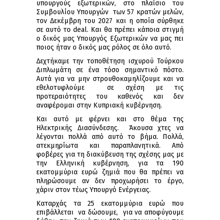
υπουργούς εξωτερικών, στο πλαίσιο του
Συμβουλίου Υπουργών των 57 κρατών μελών,
τον Δεκέμβρη του 2027 και η οποία σύρθηκε
σε αυτό το deal. Και θα πρέπει κάποια στιγμή
ο δικός μας Υπουργός Εξωτερικών να μας πει
ποιος ήταν ο δικός μας ρόλος σε όλο αυτό.
Δεχτήκαμε την τοποθέτηση ισχυρού Τούρκου
Διπλωμάτη σε ένα τόσο σημαντικό πόστο.
Αυτά για να μην στρουθοκαμηλίζουμε και να
εθελοτυφλούμε σε σχέση με τις
προτεραιότητες του καθενός και δεν
αναφέρομαι στην Κυπριακή κυβέρνηση.
Και αυτό με φέρνει και στο θέμα της
Ηλεκτρικής Διασύνδεσης. Άκουσα χτες να
λέγονται πολλά από αυτό το βήμα. Πολλά,
ατεκμηρίωτα και παραπλανητικά. Από
φοβέρες για τη διακύβευση της σχέσης μας με
την Ελληνική κυβέρνηση, για τα 190
εκατομμύρια ευρώ ζημιά που θα πρέπει να
πληρώσουμε αν δεν προχωρήσει το έργο,
χάριν στον τέως Υπουργό Ενέργειας.
Καταρχάς τα 25 εκατομμύρια ευρώ που
επιβάλλεται να δώσουμε, για να αποφύγουμε