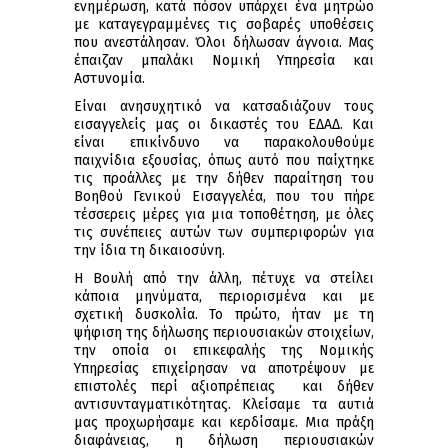
ενημέρωση, κατά πόσον υπάρχει ένα μητρώο
με καταγεγραμμένες τις σοβαρές υποθέσεις
που ανεστάλησαν. Όλοι δήλωσαν άγνοια. Μας
έπαιζαν μπαλάκι Νομική Υπηρεσία και
Αστυνομία.
Είναι ανησυχητικό να κατσαδιάζουν τους
εισαγγελείς μας οι δικαστές του ΕΔΑΔ. Και
είναι επικίνδυνο να παρακολουθούμε
παιχνίδια εξουσίας, όπως αυτό που παίχτηκε
τις προάλλες με την δήθεν παραίτηση του
Βοηθού Γενικού Εισαγγελέα, που του πήρε
τέσσερεις μέρες για μια τοποθέτηση, με όλες
τις συνέπειες αυτών των συμπεριφορών για
την ίδια τη δικαιοσύνη.
Η Βουλή από την άλλη, πέτυχε να στείλει
κάποια μηνύματα, περιορισμένα και με
σχετική δυσκολία. Το πρώτο, ήταν με τη
ψήφιση της δήλωσης περιουσιακών στοιχείων,
την οποία οι επικεφαλής της Νομικής
Υπηρεσίας επιχείρησαν να αποτρέψουν με
επιστολές περί αξιοπρέπειας και δήθεν
αντισυνταγματικότητας. Κλείσαμε τα αυτιά
μας προχωρήσαμε και κερδίσαμε. Μια πράξη
διαφάνειας, η δήλωση περιουσιακών