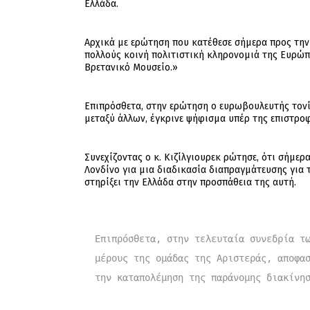
Ελλάδα.
Αρχικά με ερώτηση που κατέθεσε σήμερα προς την
πολλούς κοινή πολιτιστική κληρονομιά της Ευρώπ
Βρετανικό Μουσείο.»
Επιπρόσθετα, στην ερώτηση ο ευρωβουλευτής τονίζ
μεταξύ άλλων, έγκρινε ψήφισμα υπέρ της επιστρο
Συνεχίζοντας ο κ. Κιζίλγιουρεκ ρώτησε, ότι σήμερ
Λονδίνο για μια διαδικασία διαπραγμάτευσης για
στηρίξει την Ελλάδα στην προσπάθεια της αυτή.
Επιπρόσθετα, στην τελευταία συνεδρία τω
μέρους της ομάδας της Αριστεράς, αποφασ
την 
καταπολέμηση της παράνομης διακίνη