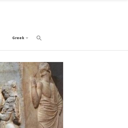
α
Greek