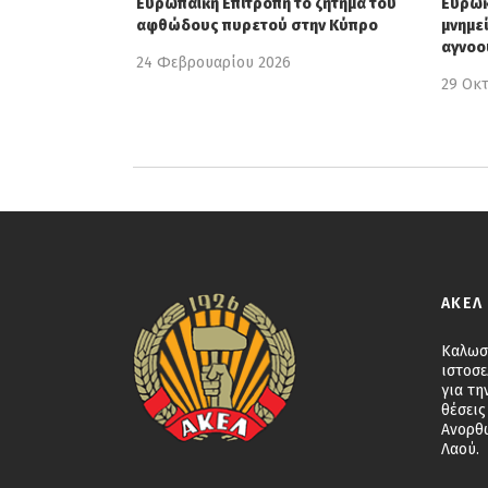
Ευρωπαϊκή Επιτροπή το ζήτημα του
Ευρωκ
αφθώδους πυρετού στην Κύπρο
μνημε
αγνοο
24 Φεβρουαρίου 2026
29 Οκ
ΑΚΕΛ
Καλωσ
ιστοσε
για τη
θέσεις
Ανορθ
Λαού.