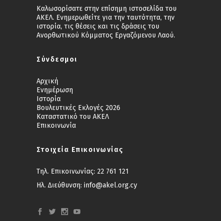
Καλωσορίσατε στην επίσημη ιστοσελίδα του
ΑΚΕΛ. Ενημερωθείτε για την ταυτότητα, την
ιστορία, τις θέσεις και τις δράσεις του
Ανορθωτικού Κόμματος Εργαζόμενου Λαού.
Σύνδεσμοι
Αρχική
Ενημέρωση
Ιστορία
Βουλευτικές Εκλογές 2026
Καταστατικό του ΑΚΕΛ
Επικοινωνία
Στοιχεία Επικοινωνίας
Τηλ. Επικοινωνίας:
22 761 121
Ηλ. Διεύθυνση:
info@akel.org.cy