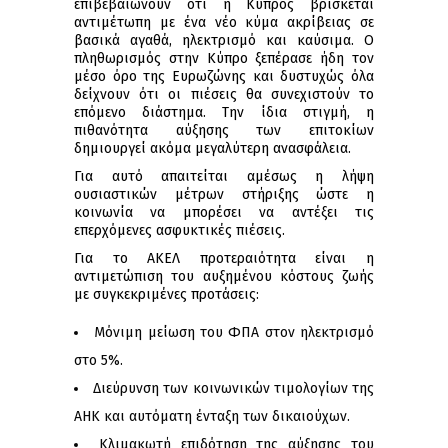
επιβεβαιώνουν ότι η Κύπρος βρίσκεται
αντιμέτωπη με ένα νέο κύμα ακρίβειας σε
βασικά αγαθά, ηλεκτρισμό και καύσιμα. Ο
πληθωρισμός στην Κύπρο ξεπέρασε ήδη τον
μέσο όρο της Ευρωζώνης και δυστυχώς όλα
δείχνουν ότι οι πιέσεις θα συνεχιστούν το
επόμενο διάστημα. Την ίδια στιγμή, η
πιθανότητα αύξησης των επιτοκίων
δημιουργεί ακόμα μεγαλύτερη ανασφάλεια.
Για αυτό απαιτείται αμέσως η λήψη
ουσιαστικών μέτρων στήριξης ώστε η
κοινωνία να μπορέσει να αντέξει τις
επερχόμενες ασφυκτικές πιέσεις.
Για το ΑΚΕΛ προτεραιότητα είναι η
αντιμετώπιση του αυξημένου κόστους ζωής
με συγκεκριμένες προτάσεις:
Μόνιμη μείωση του ΦΠΑ στον ηλεκτρισμό
στο 5%.
Διεύρυνση των κοινωνικών τιμολογίων της
ΑΗΚ και αυτόματη ένταξη των δικαιούχων.
Κλιμακωτή επιδότηση της αύξησης του