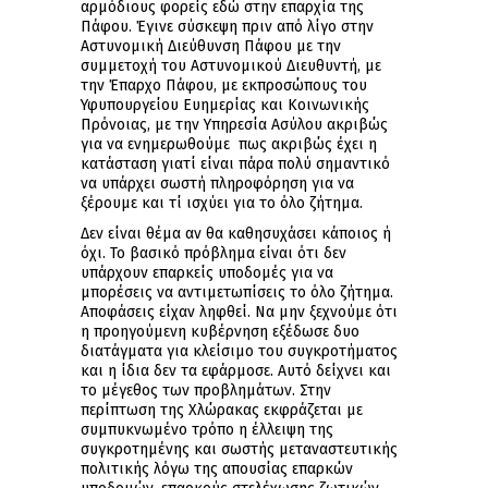
αρμόδιους φορείς εδώ στην επαρχία της
Πάφου. Έγινε σύσκεψη πριν από λίγο στην
Αστυνομική Διεύθυνση Πάφου με την
συμμετοχή του Αστυνομικού Διευθυντή, με
την Έπαρχο Πάφου, με εκπροσώπους του
Υφυπουργείου Ευημερίας και Κοινωνικής
Πρόνοιας, με την Υπηρεσία Ασύλου ακριβώς
για να ενημερωθούμε πως ακριβώς έχει η
κατάσταση γιατί είναι πάρα πολύ σημαντικό
να υπάρχει σωστή πληροφόρηση για να
ξέρουμε και τί ισχύει για το όλο ζήτημα.
Δεν είναι θέμα αν θα καθησυχάσει κάποιος ή
όχι. Το βασικό πρόβλημα είναι ότι δεν
υπάρχουν επαρκείς υποδομές για να
μπορέσεις να αντιμετωπίσεις το όλο ζήτημα.
Αποφάσεις είχαν ληφθεί. Να μην ξεχνούμε ότι
η προηγούμενη κυβέρνηση εξέδωσε δυο
διατάγματα για κλείσιμο του συγκροτήματος
και η ίδια δεν τα εφάρμοσε. Αυτό δείχνει και
το μέγεθος των προβλημάτων. Στην
περίπτωση της Χλώρακας εκφράζεται με
συμπυκνωμένο τρόπο η έλλειψη της
συγκροτημένης και σωστής μεταναστευτικής
πολιτικής λόγω της απουσίας επαρκών