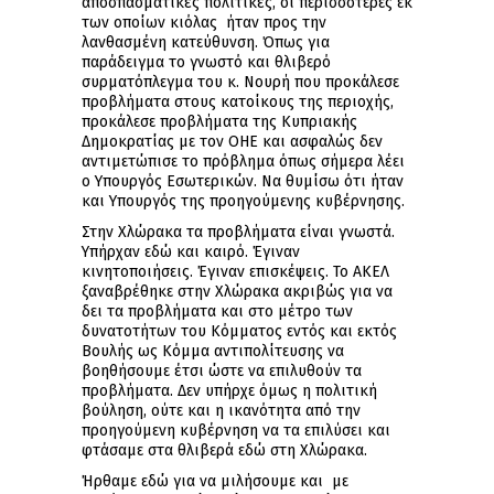
αποσπασματικές πολιτικές, οι περισσότερες εκ
των οποίων κιόλας ήταν προς την
λανθασμένη κατεύθυνση. Όπως για
παράδειγμα το γνωστό και θλιβερό
συρματόπλεγμα του κ. Νουρή που προκάλεσε
προβλήματα στους κατοίκους της περιοχής,
προκάλεσε προβλήματα της Κυπριακής
Δημοκρατίας με τον ΟΗΕ και ασφαλώς δεν
αντιμετώπισε το πρόβλημα όπως σήμερα λέει
ο Υπουργός Εσωτερικών. Να θυμίσω ότι ήταν
και Υπουργός της προηγούμενης κυβέρνησης.
Στην Χλώρακα τα προβλήματα είναι γνωστά.
Υπήρχαν εδώ και καιρό. Έγιναν
κινητοποιήσεις. Έγιναν επισκέψεις. Το ΑΚΕΛ
ξαναβρέθηκε στην Χλώρακα ακριβώς για να
δει τα προβλήματα και στο μέτρο των
δυνατοτήτων του Κόμματος εντός και εκτός
Βουλής ως Κόμμα αντιπολίτευσης να
βοηθήσουμε έτσι ώστε να επιλυθούν τα
προβλήματα. Δεν υπήρχε όμως η πολιτική
βούληση, ούτε και η ικανότητα από την
προηγούμενη κυβέρνηση να τα επιλύσει και
φτάσαμε στα θλιβερά εδώ στη Χλώρακα.
Ήρθαμε εδώ για να μιλήσουμε και με