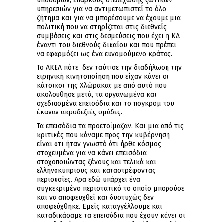
υποδομών, επαρκούς στελέχωσης ζωτικών
υπηρεσιών για να αντιμετωπιστεί το όλο
ζήτημα και για να μπορέσουμε να έχουμε μια
πολιτική που να στηρίζεται στις διεθνείς
συμβάσεις και στις δεσμεύσεις που έχει η ΚΔ
έναντι του διεθνούς δικαίου και που πρέπει
να εφαρμόζει ως ένα ευνομούμενο κράτος.
Το ΑΚΕΛ πότε δεν ταύτισε την διαδήλωση την
ειρηνική κινητοποίηση που είχαν κάνει οι
κάτοικοι της Χλώρακας με από αυτό που
ακολούθησε μετά, τα οργανωμένα και
σχεδιασμένα επεισόδια και το πογκρομ του
έκαναν ακροδεξιές ομάδες.
Τα επεισόδια τα προετοίμαζαν. Και μια από τις
κριτικές που κάναμε προς την κυβέρνηση
είναι ότι ήταν γνωστό ότι ήρθε κόσμος
στοχευμένα για να κάνει επεισόδια
στοχοποιώντας ξένους και τελικά και
ελληνοκύπριους και καταστρέφοντας
περιουσίες. Άρα εδώ υπάρχει ένα
συγκεκριμένο περιστατικό το οποίο μπορούσε
και να αποφευχθεί και δυστυχώς δεν
αποφεύχθηκε. Εμείς καταγγέλλουμε και
καταδικάσαμε τα επεισόδια που έχουν κάνει οι