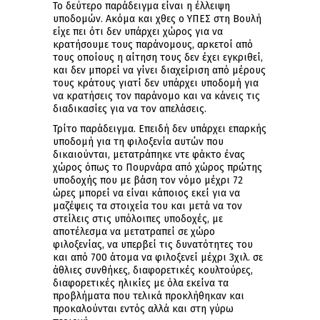
Το δεύτερο παράδειγμα είναι η έλλειψη
υποδομών. Ακόμα και χθες ο ΥΠΕΣ στη Βουλή
είχε πει ότι δεν υπάρχει χώρος για να
κρατήσουμε τους παράνομους, αρκετοί από
τους οποίους η αίτηση τους δεν έχει εγκριθεί,
και δεν μπορεί να γίνει διαχείριση από μέρους
τους κράτους γιατί δεν υπάρχει υποδομή για
να κρατήσεις τον παράνομο και να κάνεις τις
διαδικασίες για να τον απελάσεις.
Τρίτο παράδειγμα. Επειδή δεν υπάρχει επαρκής
υποδομή για τη φιλοξενία αυτών που
δικαιούνται, μετατράπηκε ντε φάκτο ένας
χώρος όπως το Πουρνάρα από χώρος πρώτης
υποδοχής που με βάση τον νόμο μέχρι 72
ώρες μπορεί να είναι κάποιος εκεί για να
μαζέψεις τα στοιχεία του και μετά να τον
στείλεις στις υπόλοιπες υποδοχές, με
αποτέλεσμα να μετατραπεί σε χώρο
φιλοξενίας, να υπερβεί τις δυνατότητες του
και από 700 άτομα να φιλοξενεί μέχρι 3χιλ. σε
άθλιες συνθήκες, διαφορετικές κουλτούρες,
διαφορετικές ηλικίες με όλα εκείνα τα
προβλήματα που τελικά προκλήθηκαν και
προκαλούνται εντός αλλά και στη γύρω