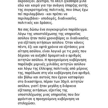
ακροδεξιοί. Δεύτερο, το ΑΚΕΛ ξεκάθαρα μιλά
εδώ και καιρό για την ανάγκη ύπαρξης αυτής
της συγκροτημένης πολιτικής, που όπως έχω
πεί περιλαμβάνει -και πρέπει να
περιλαμβάνει- υποδομές, διαδικασίες,
πολιτικές και δράσεις.
Να σας δώσω ένα συγκεκριμένο παράδειγμα.
Λόγω της υποστελέχωσης της υπηρεσίας
ασύλου ήταν πολύ χρονοβόρες οι διαδικασίες
για εξέταση αιτήσεων ασύλου. Όταν κάνεις
πέντε, έξι και εφτά χρόνια να εξετάσεις μια
αίτηση ασύλου, είναι λογικό με τις ροές που
δέχεσαι να αυξηθεί δραματικά ο αριθμός
αιτητών ασύλου. Η προηγούμενη κυβέρνηση
παρέλαβε μερικές χιλιάδες αιτητών ασύλου
και λόγω της έλλειψης πολιτικής από μέρους
της, παρέδωσε στη νέα κυβέρνηση ένα αριθμό,
εάν βάλω και αυτούς που έχουν καταφύγει
στο δικαστήριο, πέραν των 30χιλ. αιτητών
ασύλου, γιατί ήταν μεγάλη η διάρκεια
εξέτασης αιτήσεων, εξαιτίας της
υποστελέχωσης μιας υπηρεσίας που δεν
φρόντισε η προηγούμενη κυβέρνηση να
στελεχώσει.