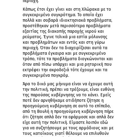
περιοχή.
Κάπως έτσι έχει γίνει και στη Χλώρακα με το
συγκεκριμένο συγκρότημα. Το οποίο έχει
πολλά και σοβαρά ιδιοκτησιακά προβλήματα,
προστέθηκαν μετά περισσότερα προβλήματα
εξαιτίας της διακοπής παροχής νερού και
ρεύματος. Έγινε τελικά μια εστία μόλυνσης
και προβλημάτων και εντός και στη γύρω
περιοχή. Όταν δεν τα διαχειρίζεσαι αυτά τα
προβλήματα έγκαιρα και με συγκεκριμένο
τρόπο, τότε τα προβλήματα διογκώνονται και
όταν από πίσω υπάρχει και μια ρητορική που
εκτρέφει την ακροδεξιά τότε έχουμε και τα
συγκεκριμένα πογκρόμ.
Άρα το δικό μας μήνυμα είναι να έχουμε αυτή
την πολιτική, πρέπει να τρέξουμε, είναι ευθύνη
της παρούσας κυβέρνησης να το κάνει. Εμείς
ποτέ δεν αρνηθήκαμε οτιδήποτε ζήτησε η
προηγούμενη κυβέρνηση σε αυτό το επίπεδο,
από τη Βουλή η προηγούμενη κυβέρνηση πήρε
ότι ζήτησε απλά δεν τα εφάρμοσε και απλά δεν
είχε αυτή την πολιτική. Είμαστε λοιπόν εδώ
για να συζητήσουμε με τους αρμόδιους και με
τους κατοίκους γιατί θέλουμε να επιλυθούν