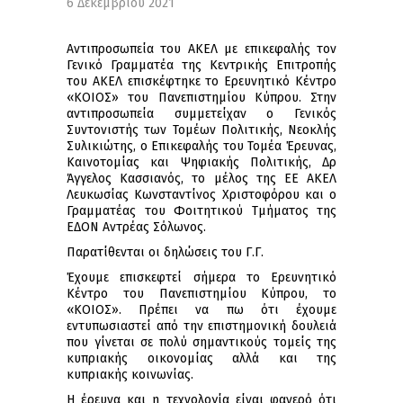
6 Δεκεμβρίου 2021
Αντιπροσωπεία του ΑΚΕΛ με επικεφαλής τον
Γενικό Γραμματέα της Κεντρικής Επιτροπής
του ΑΚΕΛ επισκέφτηκε το Ερευνητικό Κέντρο
«ΚΟΙΟΣ» του Πανεπιστημίου Κύπρου. Στην
αντιπροσωπεία συμμετείχαν ο Γενικός
Συντονιστής των Τομέων Πολιτικής, Νεοκλής
Συλικιώτης, ο Επικεφαλής του Τομέα Έρευνας,
Καινοτομίας και Ψηφιακής Πολιτικής, Δρ
Άγγελος Κασσιανός, το μέλος της ΕΕ ΑΚΕΛ
Λευκωσίας Κωνσταντίνος Χριστοφόρου και ο
Γραμματέας του Φοιτητικού Τμήματος της
ΕΔΟΝ Αντρέας Σόλωνος.
Παρατίθενται οι δηλώσεις του Γ.Γ.
Έχουμε επισκεφτεί σήμερα το Ερευνητικό
Κέντρο του Πανεπιστημίου Κύπρου, το
«ΚΟΙΟΣ». Πρέπει να πω ότι έχουμε
εντυπωσιαστεί από την επιστημονική δουλειά
που γίνεται σε πολύ σημαντικούς τομείς της
κυπριακής οικονομίας αλλά και της
κυπριακής κοινωνίας.
Η έρευνα και η τεχνολογία είναι φανερό ότι