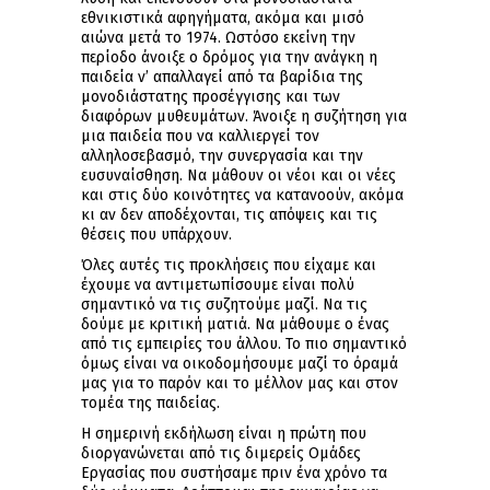
εθνικιστικά αφηγήματα, ακόμα και μισό
αιώνα μετά το 1974. Ωστόσο εκείνη την
περίοδο άνοιξε ο δρόμος για την ανάγκη η
παιδεία ν’ απαλλαγεί από τα βαρίδια της
μονοδιάστατης προσέγγισης και των
διαφόρων μυθευμάτων. Άνοιξε η συζήτηση για
μια παιδεία που να καλλιεργεί τον
αλληλοσεβασμό, την συνεργασία και την
ευσυναίσθηση. Να μάθουν οι νέοι και οι νέες
και στις δύο κοινότητες να κατανοούν, ακόμα
κι αν δεν αποδέχονται, τις απόψεις και τις
θέσεις που υπάρχουν.
Όλες αυτές τις προκλήσεις που είχαμε και
έχουμε να αντιμετωπίσουμε είναι πολύ
σημαντικό να τις συζητούμε μαζί. Να τις
δούμε με κριτική ματιά. Να μάθουμε ο ένας
από τις εμπειρίες του άλλου. Το πιο σημαντικό
όμως είναι να οικοδομήσουμε μαζί το όραμά
μας για το παρόν και το μέλλον μας και στον
τομέα της παιδείας.
Η σημερινή εκδήλωση είναι η πρώτη που
διοργανώνεται από τις διμερείς Ομάδες
Εργασίας που συστήσαμε πριν ένα χρόνο τα