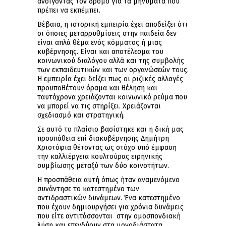
ανοίγοντας τον δρόμο για τα μηνύματα που
πρέπει να εκπέμπει.
Βέβαια, η ιστορική εμπειρία έχει αποδείξει ότι
οι όποιες μεταρρυθμίσεις στην παιδεία δεν
είναι απλά θέμα ενός κόμματος ή μιας
κυβέρνησης. Είναι και αποτέλεσμα του
κοινωνικού διαλόγου αλλά και της συμβολής
των εκπαιδευτικών και των οργανώσεών τους.
Η εμπειρία έχει δείξει πως οι ριζικές αλλαγές
προϋποθέτουν όραμα και θέληση και
ταυτόχρονα χρειάζονται κοινωνικό ρεύμα που
να μπορεί να τις στηρίξει. Χρειάζονται
σχεδιασμό και στρατηγική.
Σε αυτό το πλαίσιο βασίστηκε και η δική μας
προσπάθεια επί διακυβέρνησης Δημήτρη
Χριστόφια θέτοντας ως στόχο υπό έμφαση
την καλλιέργεια κουλτούρας ειρηνικής
συμβίωσης μεταξύ των δύο κοινοτήτων.
Η προσπάθεια αυτή όπως ήταν αναμενόμενο
συνάντησε το κατεστημένο των
αντιδραστικών δυνάμεων. Ένα κατεστημένο
που έχουν δημιουργήσει για χρόνια δυνάμεις
που είτε αντιτάσσονται στην ομοσπονδιακή
λύση και επενδύουν στα μονοδιάστατα