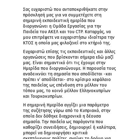
Σας ευχαριστώ που ανταποκριθήκατε στην
πρόσκλησή μας για να συμμετέχετε στη
σημερινή εκπαιδευτική ημερίδα που
διοργανώνει η Ομάδα Εργασίας για την
Παιδεία του ΑΚΕΛ και του CTP. Καταρχάς, να
μου επιτρέψετε να ευχαριστήσω ιδιαίτερα την
ΚΤΟΣ η οποία μας φιλοξενεί στο κτήριό της.
Ευχαριστώ επίσης τις εκπαιδευτικές και άλλες
οργανώσεις που βρίσκονται σήμερα εδώ μαζί
μας. Είναι σημαντικό ότι τις έχουμε στην
Ημερίδα που διοργανώνουμε. Η παρουσία τους
αναδεικνύει τη σημασία που αποδίδεται -και
πρέπει ν’ αποδίδεται- στο κρίσιμο κεφάλαιο
της παιδείας ως επένδυση στο μέλλον του
τόπου μας, το κοινό μέλλον Ελληνοκυπρίων
και Τουρκοκυπρίων.
Η σημερινή Ημερίδα αγγίζει μια παράμετρο
της συζήτησης γύρω από το Κυπριακό, στην
οποία δεν δόθηκε διαχρονικά η δέουσα
σημασία. Την παιδεία ως παράγοντα που
καθορίζει συνειδήσεις, δημιουργεί ή καλύτερα,
μπορεί να δημιουργήσει κριτικά
σκεπτόμενους πολίτες, ανοίγει το δρόμο για