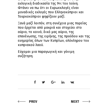
εκλογική διαδικασία της 9
του Ιούνη.
ης
Φτάνει να πω ότι οι Ευρωεκλογές είναι
μοναδικές εκλογές που Ελληνοκύπριοι και
Τουρκοκύπριοι ψηφίζουν μαζί.
Ξανά μαζί λοιπόν, στη συνέχεια μιας πορείας
που έρχεται από μακριά και στοχεύει στο
αύριο, το κοινό, δικό μας αύριο, της
επανένωσης, της ειρήνης, της προόδου και της
ευημερίας όλων των Κυπρίων, ολόκληρου του
κυπριακού λαού.
Εύχομαι μια παραγωγική και γόνιμη
συζήτηση.
PREV
NEXT