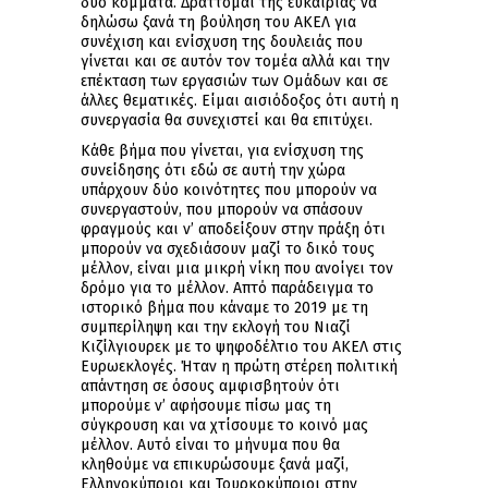
δύο κόμματα. Δράττομαι της ευκαιρίας να
δηλώσω ξανά τη βούληση του ΑΚΕΛ για
συνέχιση και ενίσχυση της δουλειάς που
γίνεται και σε αυτόν τον τομέα αλλά και την
επέκταση των εργασιών των Ομάδων και σε
άλλες θεματικές. Είμαι αισιόδοξος ότι αυτή η
συνεργασία θα συνεχιστεί και θα επιτύχει.
Κάθε βήμα που γίνεται, για ενίσχυση της
συνείδησης ότι εδώ σε αυτή την χώρα
υπάρχουν δύο κοινότητες που μπορούν να
συνεργαστούν, που μπορούν να σπάσουν
φραγμούς και ν’ αποδείξουν στην πράξη ότι
μπορούν να σχεδιάσουν μαζί το δικό τους
μέλλον, είναι μια μικρή νίκη που ανοίγει τον
δρόμο για το μέλλον. Απτό παράδειγμα το
ιστορικό βήμα που κάναμε το 2019 με τη
συμπερίληψη και την εκλογή του Νιαζί
Κιζίλγιουρεκ με το ψηφοδέλτιο του ΑΚΕΛ στις
Ευρωεκλογές. Ήταν η πρώτη στέρεη πολιτική
απάντηση σε όσους αμφισβητούν ότι
μπορούμε ν’ αφήσουμε πίσω μας τη
σύγκρουση και να χτίσουμε το κοινό μας
μέλλον. Αυτό είναι το μήνυμα που θα
κληθούμε να επικυρώσουμε ξανά μαζί,
Ελληνοκύπριοι και Τουρκοκύπριοι στην