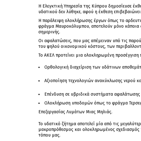
Η Ελεγκτική Υπηρεσία της Κύπρου δημοσίευσε έκθε
υδατικού δεν λύθηκε, αφού η έκθεση επιβεβαιώνει
Η παράλειψη ολοκλήρωσης έργων όπως το αρδευτικ
φράγμα Μαυροκόλυμπου, αποτελούν μόνο κάποια α
σημερινής.
Οι αφαλατώσεις, που μας απέμειναν υπό τις παρο
του ψηλού οικονομικού κόστους, των περιβαλλοντ
Το ΑΚΕΛ προτείνει μια ολοκληρωμένη προσέγγιση 
Ορθολογική διαχείριση των υδάτινων αποθεμάτ
Αξιοποίηση τεχνολογιών ανακύκλωσης νερού και
Επένδυση σε υβριδικά συστήματα αφαλάτωσης 
Ολοκλήρωση υποδομών όπως το φράγμα Τερσεφά
Επεξεργασίας Λυμάτων Μιας Μηλιάς.
Το υδατικό ζήτημα αποτελεί μία από τις μεγαλύτε
μακροπρόθεσμος και ολοκληρωμένος σχεδιασμός πο
τόπου μας.