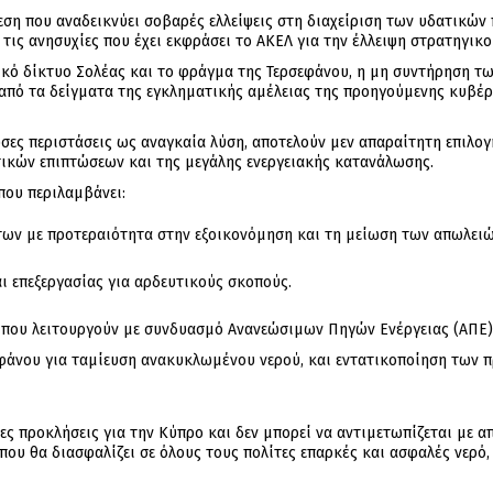
ση που αναδεικνύει σοβαρές ελλείψεις στη διαχείριση των υδατικών
 τις ανησυχίες που έχει εκφράσει το ΑΚΕΛ για την έλλειψη στρατηγι
ό δίκτυο Σολέας και το φράγμα της Τερσεφάνου, η μη συντήρηση τω
πό τα δείγματα της εγκληματικής αμέλειας της προηγούμενης κυβέρν
ύσες περιστάσεις ως αναγκαία λύση, αποτελούν μεν απαραίτητη επιλο
ικών επιπτώσεων και της μεγάλης ενεργειακής κατανάλωσης.
που περιλαμβάνει:
ων με προτεραιότητα στην εξοικονόμηση και τη μείωση των απωλειώ
 επεξεργασίας για αρδευτικούς σκοπούς.
που λειτουργούν με συνδυασμό Ανανεώσιμων Πηγών Ενέργειας (ΑΠΕ)
νου για ταμίευση ανακυκλωμένου νερού, και εντατικοποίηση των π
ρες προκλήσεις για την Κύπρο και δεν μπορεί να αντιμετωπίζεται με 
υ θα διασφαλίζει σε όλους τους πολίτες επαρκές και ασφαλές νερό,