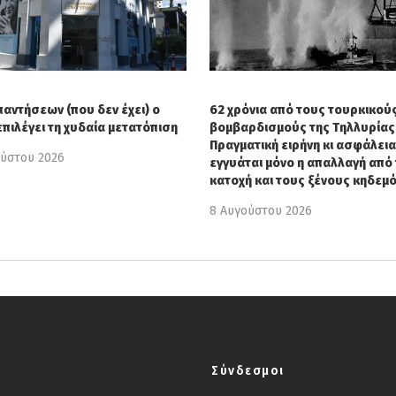
παντήσεων (που δεν έχει) ο
62 χρόνια από τους τουρκικού
επιλέγει τη χυδαία μετατόπιση
βομβαρδισμούς της Τηλλυρίας 
Πραγματική ειρήνη κι ασφάλεια
ούστου 2026
εγγυάται μόνο η απαλλαγή από 
κατοχή και τους ξένους κηδεμ
8 Αυγούστου 2026
Σύνδεσμοι