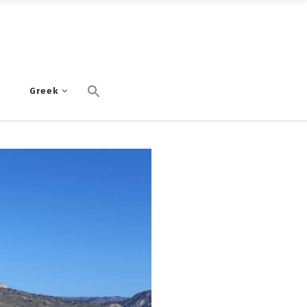
α
Greek