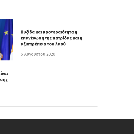
Πυξίδα και προτεραιότητα η
επανένωση της πατρίδας και η
αξιοπρέπεια του λαού
6 Αυγούστου 2026
ίναι
ησης