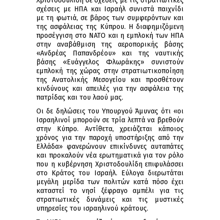
Χριστοδουλίδη σε σχέσεις με τις στρατιωτικές
σχέσεις με ΗΠΑ και Ισραήλ συνιστά παιχνίδι
με τη φωτιά, σε βάρος των συμφερόντων και
της ασφάλειας της Κύπρου. Η διαφημιζόμενη
προσέγγιση στο ΝΑΤΟ και η εμπλοκή των ΗΠΑ
στην αναβάθμιση της αεροπορικής βάσης
«Ανδρέας Παπανδρέου» και της ναυτικής
βάσης «Ευάγγελος Φλωράκης» συνιστούν
εμπλοκή της χώρας στην στρατιωτικοποίηση
της Ανατολικής Μεσογείου και προσθέτουν
κινδύνους και απειλές για την ασφάλεια της
πατρίδας και του λαού μας.
Οι δε δηλώσεις του Υπουργού Άμυνας ότι «οι
Ισραηλινοί μπορούν σε τρία λεπτά να βρεθούν
στην Κύπρο. Αντίθετα, χρειάζεται κάποιος
χρόνος για την παροχή υποστήριξης από την
Ελλάδα» φανερώνουν επικίνδυνες αυταπάτες
και προκαλούν νέα ερωτηματικά για τον ρόλο
που η κυβέρνηση Χριστοδουλίδη επιφυλάσσει
στο Κράτος του Ισραήλ. Εύλογα διερωτάται
μεγάλη μερίδα των πολιτών κατά πόσο έχει
καταστεί το νησί ξέφραγο αμπέλι για τις
στρατιωτικές δυνάμεις και τις μυστικές
υπηρεσίες του ισραηλινού κράτους.