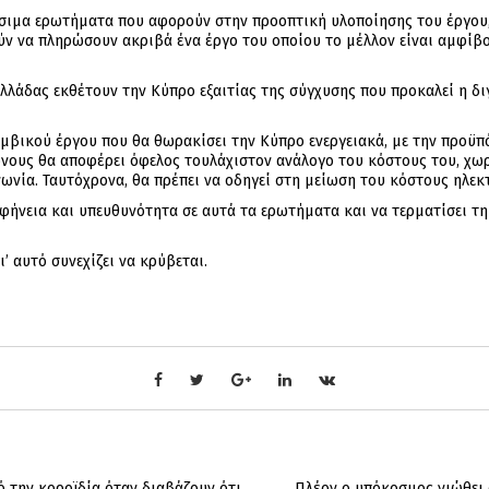
ίσιμα ερωτήματα που αφορούν στην προοπτική υλοποίησης του έργου,
ν να πληρώσουν ακριβά ένα έργο του οποίου το μέλλον είναι αμφίβο
Ελλάδας εκθέτουν την Κύπρο εξαιτίας της σύγχυσης που προκαλεί η δ
κομβικού έργου που θα θωρακίσει την Κύπρο ενεργειακά, με την προϋπ
ρόνους θα αποφέρει όφελος τουλάχιστον ανάλογο του κόστους του, χω
νία. Ταυτόχρονα, θα πρέπει να οδηγεί στη μείωση του κόστους ηλεκτρ
φήνεια και υπευθυνότητα σε αυτά τα ερωτήματα και να τερματίσει τη
’ αυτό συνεχίζει να κρύβεται.
ό την κοροϊδία όταν διαβάζουν ότι
Πλέον ο υπόκοσμος νιώθει 