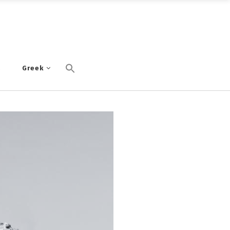
α
Greek