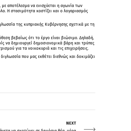
 με αποτέλεσμα να ενισχύεται η αγωνία των
λο. Η στασιμότητα κοστίζει και ο λογαριασμός
ιγλωσσία της κυπριακής Κυβέρνησης σχετικά με τη
όθεση βεβαίως ότι το έργο είναι βιώσιμο. Δηλαδή,
ρίς να δημιουργεί δημοσιονομικά βάρη και τρύπες
ισμού για τα νοικοκυριά και τις επιχειρήσεις.
 διγλωσσία που μας εκθέτει διεθνώς και δοκιμάζει
NEXT
άνετα να σκοτώνει σε δημόσια θέα, μέρα