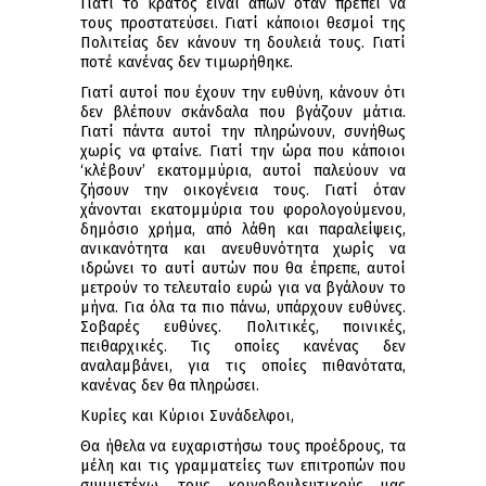
Γιατί το κράτος είναι απών όταν πρέπει να
τους προστατεύσει. Γιατί κάποιοι θεσμοί της
Πολιτείας δεν κάνουν τη δουλειά τους. Γιατί
ποτέ κανένας δεν τιμωρήθηκε.
Γιατί αυτοί που έχουν την ευθύνη, κάνουν ότι
δεν βλέπουν σκάνδαλα που βγάζουν μάτια.
Γιατί πάντα αυτοί την πληρώνουν, συνήθως
χωρίς να φταίνε. Γιατί την ώρα που κάποιοι
‘κλέβουν’ εκατομμύρια, αυτοί παλεύουν να
ζήσουν την οικογένεια τους. Γιατί όταν
χάνονται εκατομμύρια του φορολογούμενου,
δημόσιο χρήμα, από λάθη και παραλείψεις,
ανικανότητα και ανευθυνότητα χωρίς να
ιδρώνει το αυτί αυτών που θα έπρεπε, αυτοί
μετρούν το τελευταίο ευρώ για να βγάλουν το
μήνα. Για όλα τα πιο πάνω, υπάρχουν ευθύνες.
Σοβαρές ευθύνες. Πολιτικές, ποινικές,
πειθαρχικές. Τις οποίες κανένας δεν
αναλαμβάνει, για τις οποίες πιθανότατα,
κανένας δεν θα πληρώσει.
Κυρίες και Κύριοι Συνάδελφοι,
Θα ήθελα να ευχαριστήσω τους προέδρους, τα
μέλη και τις γραμματείες των επιτροπών που
συμμετέχω, τους κοινοβουλευτικούς μας