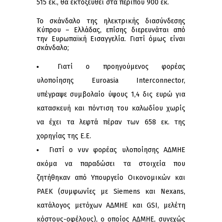
515 εκ., θα εκτοξευθεί στα περίπου 900 εκ.
Το σκάνδαλο της ηλεκτρικής διασύνδεσης
Κύπρου – Ελλάδας, επίσης διερευνάται από
την Ευρωπαϊκή Εισαγγελία. Γιατί όμως είναι
σκάνδαλο;
Γιατί ο προηγούμενος φορέας
υλοποίησης Euroasia Interconnector,
υπέγραψε συμβολαίο ύψους 1,4 δις ευρώ για
κατασκευή και πόντιση του καλωδίου χωρίς
να έχει τα λεφτά πέραν των 658 εκ. της
χορηγίας της Ε.Ε.
Γιατί ο νυν φορέας υλοποίησης ΑΔΜΗΕ
ακόμα να παραδώσει τα στοιχεία που
ζητήθηκαν από Υπουργείο Οικονομικών και
ΡΑΕΚ (συμφωνίες με Siemens και Nexans,
κατάλογος μετόχων ΑΔΜΗΕ και GSI, μελέτη
κόστους-οφέλους), ο οποίος ΑΔΜΗΕ, συνεχώς