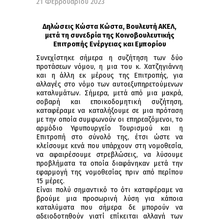
21 Φεβρουαρίου 2023
Δηλώσεις Κώστα Κώστα, Βουλευτή ΑΚΕΛ,
μετά τη συνεδρία της Κοινοβουλευτικής
Επιτροπής Ενέργειας και Εμπορίου
Συνεχίστηκε σήμερα η συζήτηση των δύο
προτάσεων νόμου, η μια του κ. Χατζηγιάννη
και η άλλη εκ μέρους της Επιτροπής, για
αλλαγές στο νόμο των αυτοεξυπηρετούμενων
καταλυμάτων. Σήμερα, μετά από μια μακρά,
σοβαρή και εποικοδομητική συζήτηση,
καταφέραμε να καταλήξουμε σε μια πρόταση
με την οποία συμφωνούν οι επηρεαζόμενοι, το
αρμόδιο Υφυπουργείο Τουρισμού και η
Επιτροπή στο σύνολό της, έτσι ώστε να
κλείσουμε κενά που υπάρχουν στη νομοθεσία,
να αφαιρέσουμε στρεβλώσεις, να λύσουμε
προβλήματα τα οποία διαφάνηκαν μετά την
εφαρμογή της νομοθεσίας πριν από περίπου
15 μέρες.
Είναι πολύ σημαντικό το ότι καταφέραμε να
βρούμε μια προσωρινή λύση για κάποια
καταλύματα που σήμερα δε μπορούν να
αδειοδοτηθούν γιατί επίκειται αλλαγή των