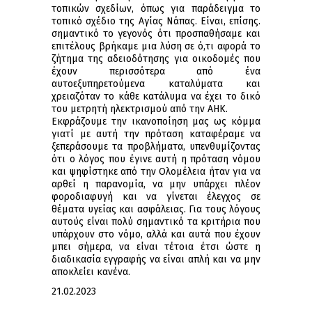
τοπικών σχεδίων, όπως για παράδειγμα το
τοπικό σχέδιο της Αγίας Νάπας. Είναι, επίσης.
σημαντικό το γεγονός ότι προσπαθήσαμε και
επιτέλους βρήκαμε μια λύση σε ό,τι αφορά το
ζήτημα της αδειοδότησης για οικοδομές που
έχουν περισσότερα από ένα
αυτοεξυπηρετούμενα καταλύματα και
χρειαζόταν το κάθε κατάλυμα να έχει το δικό
του μετρητή ηλεκτρισμού από την ΑΗΚ.
Εκφράζουμε την ικανοποίηση μας ως κόμμα
γιατί με αυτή την πρόταση καταφέραμε να
ξεπεράσουμε τα προβλήματα, υπενθυμίζοντας
ότι ο λόγος που έγινε αυτή η πρόταση νόμου
και ψηφίστηκε από την Ολομέλεια ήταν για να
αρθεί η παρανομία, να μην υπάρχει πλέον
φοροδιαφυγή και να γίνεται έλεγχος σε
θέματα υγείας και ασφάλειας. Για τους λόγους
αυτούς είναι πολύ σημαντικό τα κριτήρια που
υπάρχουν στο νόμο, αλλά και αυτά που έχουν
μπει σήμερα, να είναι τέτοια έτσι ώστε η
διαδικασία εγγραφής να είναι απλή και να μην
αποκλείει κανένα.
21.02.2023