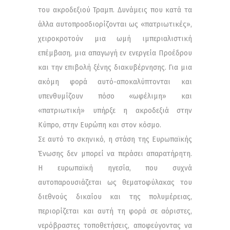
του ακροδεξιού Τραμπ. Δυνάμεις που κατά τα
άλλα αυτοπροσδιορίζονται ως «πατριωτικές»,
χειροκροτούν μια ωμή ιμπεριαλιστική
επέμβαση, μια απαγωγή εν ενεργεία Προέδρου
και την επιβολή ξένης διακυβέρνησης. Για μια
ακόμη φορά αυτό-αποκαλύπτονται και
υπενθυμίζουν πόσο «ωφέλιμη» και
«πατριωτική» υπήρξε η ακροδεξιά στην
Κύπρο, στην Ευρώπη και στον κόσμο.
Σε αυτό το σκηνικό, η στάση της Ευρωπαϊκής
Ένωσης δεν μπορεί να περάσει απαρατήρητη.
Η ευρωπαϊκή ηγεσία, που συχνά
αυτοπαρουσιάζεται ως θεματοφύλακας του
διεθνούς δικαίου και της πολυμέρειας,
περιορίζεται και αυτή τη φορά σε αόριστες,
νερόβραστες τοποθετήσεις, αποφεύγοντας να